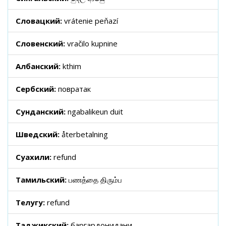
Словацкий:
vrátenie peňazí
Словенский:
vračilo kupnine
Албанский:
kthim
Сербский:
повратак
Сунданский:
ngabalikeun duit
Шведский:
återbetalning
Суахили:
refund
Тамильский:
பணத்தை திரும்ப
Телугу:
refund
Таджикский:
баргардонидани