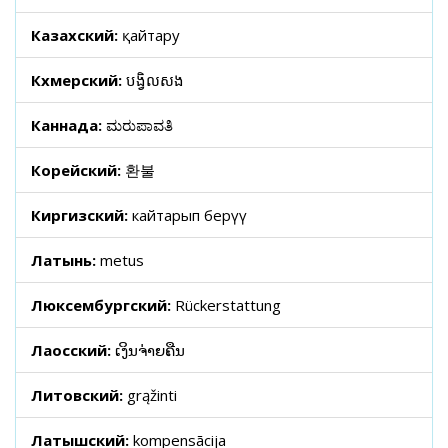
Казахский:
қайтару
Кхмерский:
បង្វិលសង
Каннада:
ಮರುಪಾವತಿ
Корейский:
환불
Киргизский:
кайтарып берүү
Латынь:
metus
Люксембургский:
Rückerstattung
Лаосский:
ເງິນຈ່າຍຄືນ
Литовский:
grąžinti
Латышский:
kompensācija