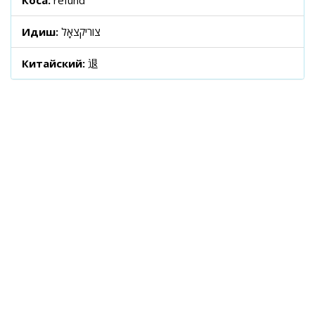
Коса:
refund
Идиш:
צוריקצאָל
Китайский:
退