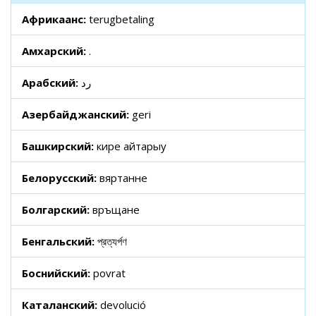
Африкаанс:
terugbetaling
Амхарский:
.
Арабский:
رد
Азербайджанский:
geri
Башкирский:
кире ҡайтарыу
Белорусский:
вяртанне
Болгарский:
връщане
Бенгальский:
প্রত্যর্পণ
Боснийский:
povrat
Каталанский:
devolució