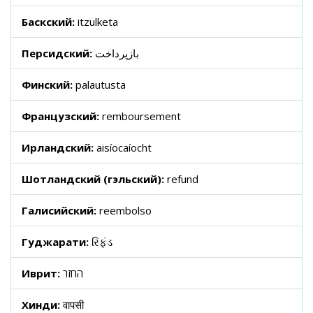
Баскский:
itzulketa
Персидский:
بازپرداخت
Финский:
palautusta
Французский:
remboursement
Ирландский:
aisíocaíocht
Шотландский (гэльский):
refund
Галисийский:
reembolso
Гуджарати:
રિફંડ
Иврит:
החזר
Хинди:
वापसी