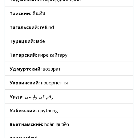
Тайский:
คืนเงิน
Тагальский:
refund
Турецкий:
iade
Татарский:
кире кайтару
Удмуртский:
возврат
Украинский:
повернення
Урду:
رقم کی واپسی
Узбекский:
qaytaring
Вьетнамский:
hoàn lại tiền