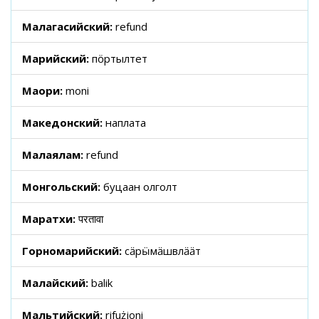
Малагасийский:
refund
Марийский:
пӧртылтет
Маори:
moni
Македонский:
наплата
Малаялам:
refund
Монгольский:
буцаан олголт
Маратхи:
परतावा
Горномарийский:
сӓрӹмӓшвлӓӓт
Малайский:
balik
Мальтийский:
rifużjoni