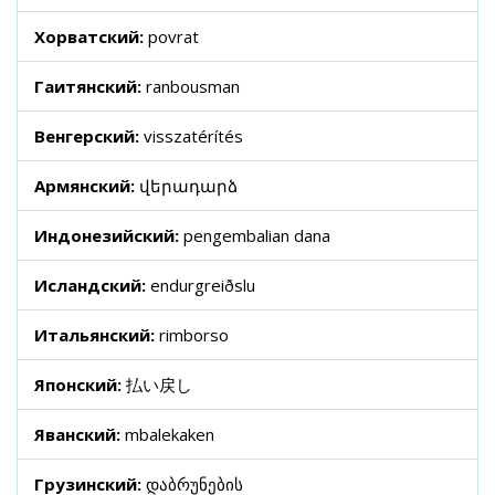
Хорватский:
povrat
Гаитянский:
ranbousman
Венгерский:
visszatérítés
Армянский:
վերադարձ
Индонезийский:
pengembalian dana
Исландский:
endurgreiðslu
Итальянский:
rimborso
Японский:
払い戻し
Яванский:
mbalekaken
Грузинский:
დაბრუნების