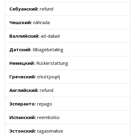
Себуанский:
refund
Чешский:
náhrada
Валлийский:
ad-daliad
Датский:
tilbagebetaling
Немецкий:
Rückerstattung
Греческий:
επιστροφή
Английский:
refund
Эсперанто:
repago
Испанский:
reembolso
Эстонский:
tagasimakse