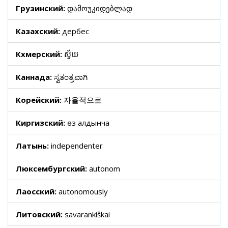
Грузинский:
დამოუკიდებლად
Казахский:
дербес
Кхмерский:
ស្វ័យ
Каннада:
ಸ್ವತಂತ್ರವಾಗಿ
Корейский:
자율적으로
Киргизский:
өз алдынча
Латынь:
independenter
Люксембургский:
autonom
Лаосский:
autonomously
Литовский:
savarankiškai