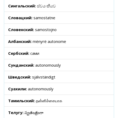
Сингальский:
ස්වයංකීයව
Словацкий:
samostatne
Словенский:
samostojno
Албанский:
mënyrë autonome
Сербский:
сами
Сунданский:
autonomously
Шведский:
självständigt
Суахили:
autonomously
Тамильский:
தன்னிச்சையாக
Телугу:
స్వతంత్రంగా