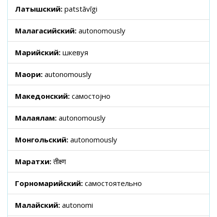
Латышский:
patstāvīgi
Малагасийский:
autonomously
Марийский:
шкевуя
Маори:
autonomously
Македонский:
самостојно
Малаялам:
autonomously
Монгольский:
autonomously
Маратхи:
तीक्ष्ण
Горномарийский:
самостоятельно
Малайский:
autonomi