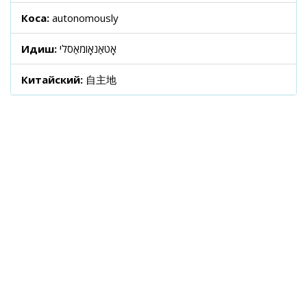
Коса:
autonomously
Идиш:
אָטאַנאָומאַסלי
Китайский:
自主地