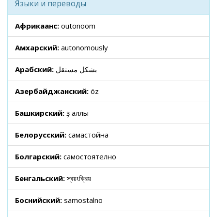
Языки и переводы
Африкаанс:
outonoom
Амхарский:
autonomously
Арабский:
بشكل مستقل
Азербайджанский:
öz
Башкирский:
үҙ аллы
Белорусский:
самастойна
Болгарский:
самостоятелно
Бенгальский:
স্বয়ংক্রিয়
Боснийский:
samostalno