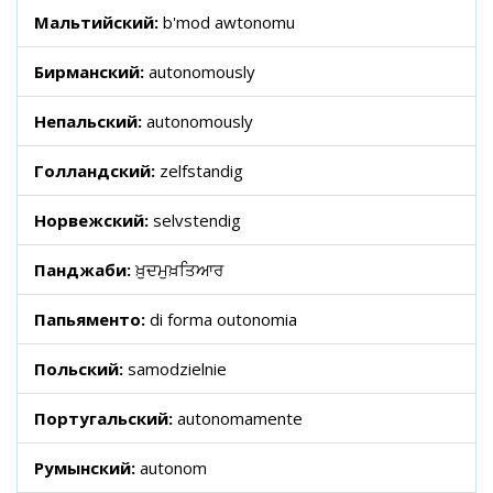
Мальтийский:
b'mod awtonomu
Бирманский:
autonomously
Непальский:
autonomously
Голландский:
zelfstandig
Норвежский:
selvstendig
Панджаби:
ਖ਼ੁਦਮੁਖ਼ਤਿਆਰ
Папьяменто:
di forma outonomia
Польский:
samodzielnie
Португальский:
autonomamente
Румынский:
autonom