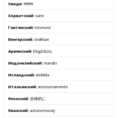
Хинди:
स्वायत्त
Хорватский:
sami
Гаитянский:
lotonomi
Венгерский:
önállóan
Армянский:
ինքներդ
Индонезийский:
mandiri
Исландский:
einhliða
Итальянский:
autonomamente
Японский:
自律的に
Яванский:
autonomously