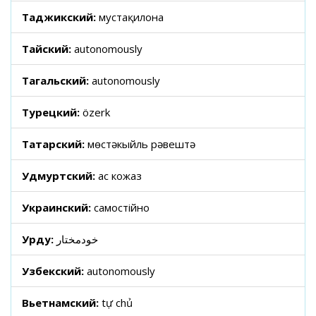
Таджикский:
мустақилона
Тайский:
autonomously
Тагальский:
autonomously
Турецкий:
özerk
Татарский:
мөстәкыйль рәвештә
Удмуртский:
ас кожаз
Украинский:
самостійно
Урду:
خودمختار
Узбекский:
autonomously
Вьетнамский:
tự chủ