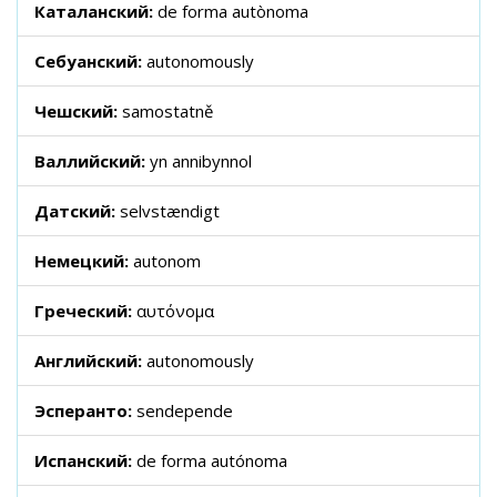
Каталанский:
de forma autònoma
Себуанский:
autonomously
Чешский:
samostatně
Валлийский:
yn annibynnol
Датский:
selvstændigt
Немецкий:
autonom
Греческий:
αυτόνομα
Английский:
autonomously
Эсперанто:
sendepende
Испанский:
de forma autónoma