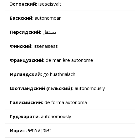
Эстонский:
iseseisvalt
Баскский:
autonomoan
Персидский:
مستقل
Финский:
itsenäisesti
Французский:
de manière autonome
Ирландский:
go huathrialach
Шотландский (гэльский):
autonomously
Галисийский:
de forma autónoma
Гуджарати:
autonomously
Иврит:
באופן עצמאי