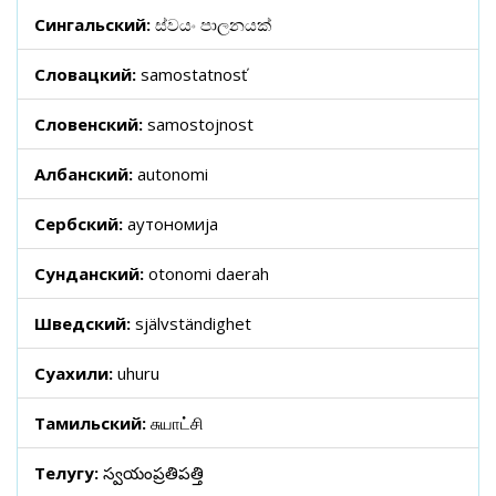
Сингальский:
ස්වයං පාලනයක්
Словацкий:
samostatnosť
Словенский:
samostojnost
Албанский:
autonomi
Сербский:
аутономија
Сунданский:
otonomi daerah
Шведский:
självständighet
Суахили:
uhuru
Тамильский:
சுயாட்சி
Телугу:
స్వయంప్రతిపత్తి