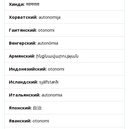
Хинди:
स्वायत्तता
Хорватский:
autonomija
Гаитянский:
otonomi
Венгерский:
autonómia
Армянский:
ինքնավարության
Индонезийский:
otonomi
Исландский:
sjálfstæði
Итальянский:
autonomia
Японский:
自治
Яванский:
otonomi