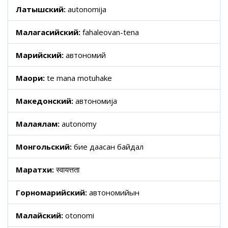
Латышский:
autonomija
Малагасийский:
fahaleovan-tena
Марийский:
автономий
Маори:
te mana motuhake
Македонский:
автономија
Малаялам:
autonomy
Монгольский:
бие даасан байдал
Маратхи:
स्वायत्तता
Горномарийский:
автономийын
Малайский:
otonomi