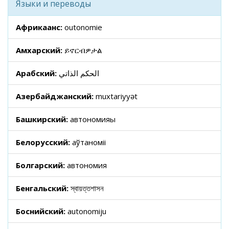
Языки и переводы
Африкаанс:
outonomie
Амхарский:
ይኖርብዎታል
Арабский:
الحكم الذاتي
Азербайджанский:
muxtariyyət
Башкирский:
автономияһы
Белорусский:
аўтаноміі
Болгарский:
автономия
Бенгальский:
স্বায়ত্তশাসন
Боснийский:
autonomiju