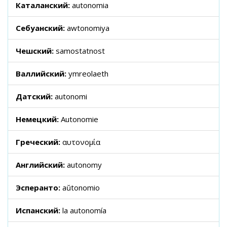
Каталанский:
autonomia
Себуанский:
awtonomiya
Чешский:
samostatnost
Валлийский:
ymreolaeth
Датский:
autonomi
Немецкий:
Autonomie
Греческий:
αυτονομία
Английский:
autonomy
Эсперанто:
aŭtonomio
Испанский:
la autonomía