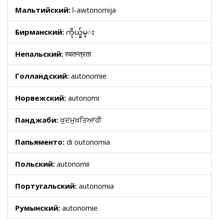
Мальтийский:
l-awtonomija
Бирманский:
ကိုယ္ခ်မ္း
Непальский:
स्वतन्त्रता
Голландский:
autonomie
Норвежский:
autonomi
Панджаби:
ਖੁਦਮੁਖਤਿਆਰੀ
Папьяменто:
di outonomia
Польский:
autonomii
Португальский:
autonomia
Румынский:
autonomie