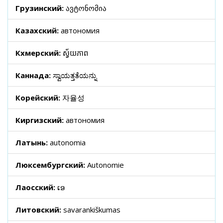
Грузинский:
ავტონომია
Казахский:
автономия
Кхмерский:
ស្វ័យភាព
Каннада:
ಸ್ವಾಯತ್ತತೆಯನ್ನು
Корейский:
자율성
Киргизский:
автономия
Латынь:
autonomia
Люксембургский:
Autonomie
Лаосский:
ເອ
Литовский:
savarankiškumas