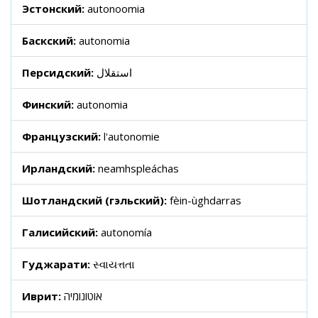
Эстонский:
autonoomia
Баскский:
autonomia
Персидский:
استقلال
Финский:
autonomia
Французский:
l'autonomie
Ирландский:
neamhspleáchas
Шотландский (гэльский):
fèin-ùghdarras
Галисийский:
autonomía
Гуджарати:
સ્વાયત્તતા
Иврит:
אוטונומיה