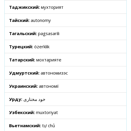
Таджикский:
мухторият
Тайский:
autonomy
Тагальский:
pagsasarili
Турецкий:
özerklik
Татарский:
мохтарияте
Удмуртский:
автономизэс
Украинский:
автономії
Урду:
خود مختاری
Узбекский:
muxtoriyat
Вьетнамский:
tự chủ