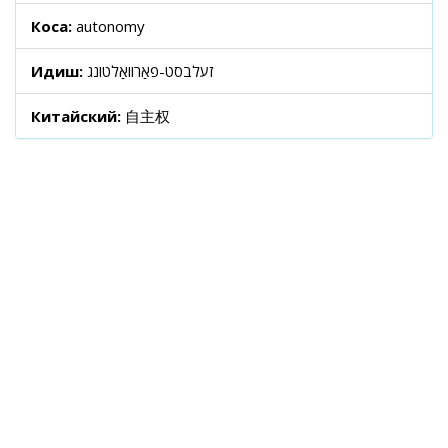
Коса:
autonomy
Идиш:
זעלבסט-פאַרוואַלטונג
Китайский:
自主权