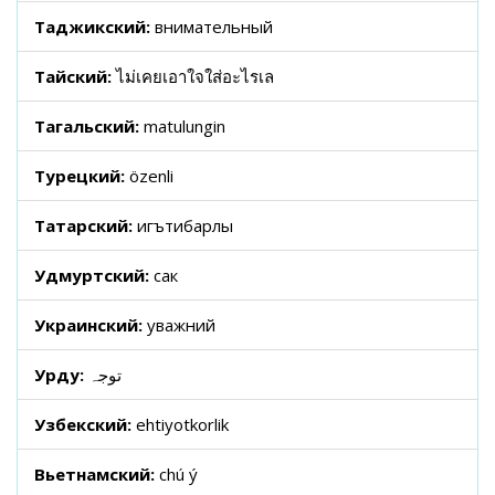
Таджикский:
внимательный
Тайский:
ไม่เคยเอาใจใส่อะไรเล
Тагальский:
matulungin
Турецкий:
özenli
Татарский:
игътибарлы
Удмуртский:
сак
Украинский:
уважний
Урду:
توجہ
Узбекский:
ehtiyotkorlik
Вьетнамский:
chú ý