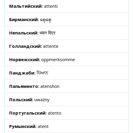
Мальтийский:
attenti
Бирманский:
စေ့စေ့
Непальский:
ध्यान दिएर
Голландский:
attente
Норвежский:
oppmerksomme
Панджаби:
ਧਿਆਨ
Папьяменто:
atenshon
Польский:
uważny
Португальский:
atento
Румынский:
atent