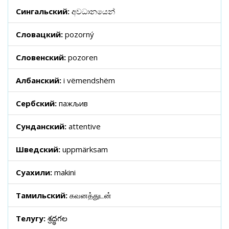
Сингальский:
අවධානයෙන්
Словацкий:
pozorný
Словенский:
pozoren
Албанский:
i vëmendshëm
Сербский:
пажљив
Сунданский:
attentive
Шведский:
uppmärksam
Суахили:
makini
Тамильский:
கவனத்துடன்
Телугу:
శ్రద్ధగల