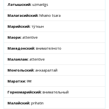
Латышский:
uzmanīgs
Малагасийский:
hihaino tsara
Марийский:
тӱткын
Маори:
attentive
Македонский:
внимателното
Малаялам:
attentive
Монгольский:
анхааралтай
Маратхи:
लक्ष
Горномарийский:
внимательный
Малайский:
prihatin