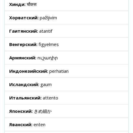
Хинди:
चौकस
Хорватский:
pažljivim
Гаитянский:
atantif
Венгерский:
figyelmes
Армянский:
ուշադիր
Индонезийский:
perhatian
Исландский:
gaum
Итальянский:
attento
Японский:
きめ細か
Яванский:
enten