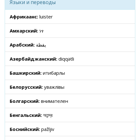
Языки и переводы
Африкаанс:
luister
Амхарский:
ነፃ
Арабский:
يقظة
Азербайджанский:
diqqətli
Башкирский:
иғтибарлы
Белорусский:
уважлівы
Болгарский:
внимателен
Бенгальский:
অতন্দ্র
Боснийский:
pažljiv