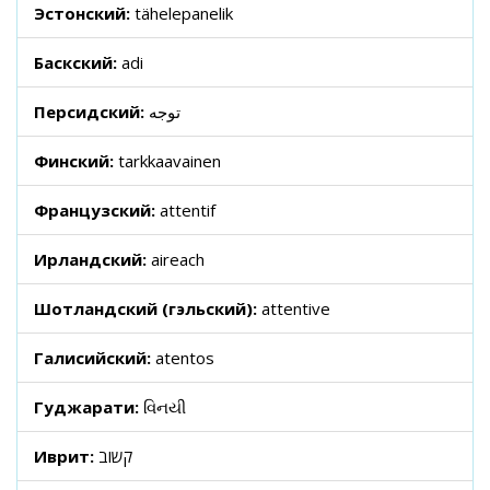
Эстонский:
tähelepanelik
Баскский:
adi
Персидский:
توجه
Финский:
tarkkaavainen
Французский:
attentif
Ирландский:
aireach
Шотландский (гэльский):
attentive
Галисийский:
atentos
Гуджарати:
વિનયી
Иврит:
קשוב