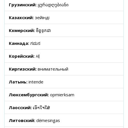
Грузинский:
ყურადღებიანი
Казахский:
зейінді
Кхмерский:
ចិត្តទុកដា
Каннада:
ಗಮನ
Корейский:
세
Киргизский:
внимательный
Латынь:
intende
Люксембургский:
opmierksam
Лаосский:
ເອົາໃຈໃສ່
Литовский:
dėmesingas