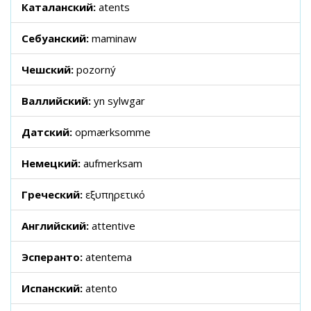
Каталанский:
atents
Себуанский:
maminaw
Чешский:
pozorný
Валлийский:
yn sylwgar
Датский:
opmærksomme
Немецкий:
aufmerksam
Греческий:
εξυπηρετικό
Английский:
attentive
Эсперанто:
atentema
Испанский:
atento