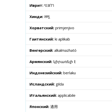
Иврит:
רלוונטי
Хинди:
लागू
Хорватский:
primjenjivo
Гаитянский:
ki aplikab
Венгерский:
alkalmazható
Армянский:
կիրառելի է
Индонезийский:
berlaku
Исландский:
gilda
Итальянский:
applicabile
Японский:
適用