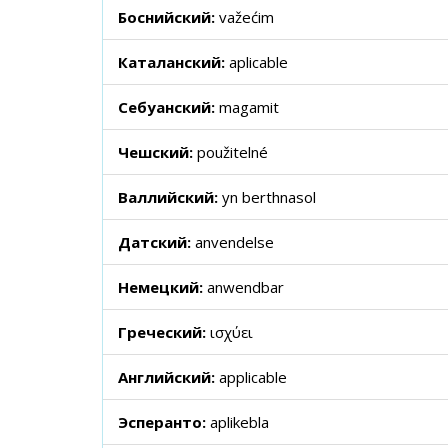
Боснийский:
važećim
Каталанский:
aplicable
Себуанский:
magamit
Чешский:
použitelné
Валлийский:
yn berthnasol
Датский:
anvendelse
Немецкий:
anwendbar
Греческий:
ισχύει
Английский:
applicable
Эсперанто:
aplikebla