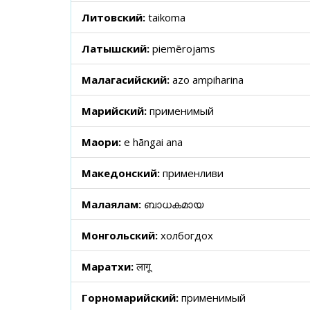
Литовский:
taikoma
Латышский:
piemērojams
Малагасийский:
azo ampiharina
Марийский:
применимый
Маори:
e hāngai ana
Македонский:
применливи
Малаялам:
ബാധകമായ
Монгольский:
холбогдох
Маратхи:
लागू
Горномарийский:
применимый