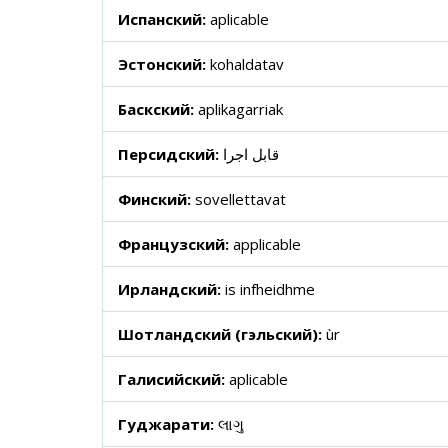
Испанский:
aplicable
Эстонский:
kohaldatav
Баскский:
aplikagarriak
Персидский:
قابل اجرا
Финский:
sovellettavat
Французский:
applicable
Ирландский:
is infheidhme
Шотландский (гэльский):
ùr
Галисийский:
aplicable
Гуджарати:
લાગુ