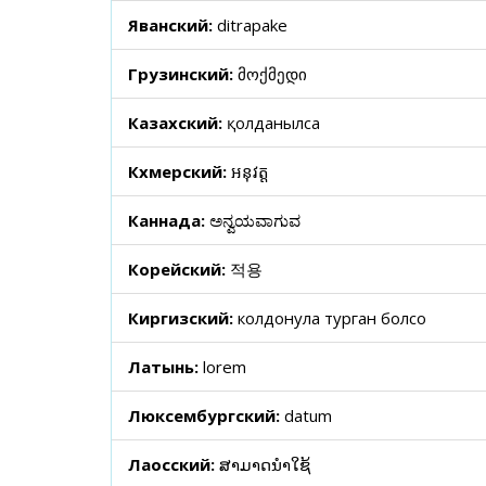
Яванский:
ditrapake
Грузинский:
მოქმედი
Казахский:
қолданылса
Кхмерский:
អនុវត្ត
Каннада:
ಅನ್ವಯವಾಗುವ
Корейский:
적용
Киргизский:
колдонула турган болсо
Латынь:
lorem
Люксембургский:
datum
Лаосский:
ສາມາດນໍາໃຊ້