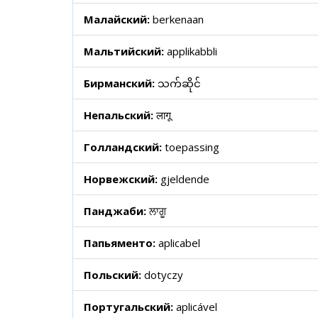
Малайский:
berkenaan
Мальтийский:
applikabbli
Бирманский:
သက်ဆိုင်
Непальский:
लागू
Голландский:
toepassing
Норвежский:
gjeldende
Панджаби:
ਲਾਗੂ
Папьяменто:
aplicabel
Польский:
dotyczy
Португальский:
aplicável