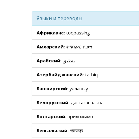
Языки и переводы
Африкаанс:
toepassing
Амхарский:
ተግባራዊ ሲሆን
Арабский:
ينطبق
Азербайджанский:
tətbiq
Башкирский:
ҡулланыу
Белорусский:
дастасавальна
Болгарский:
приложимо
Бенгальский:
প্রযোজ্য