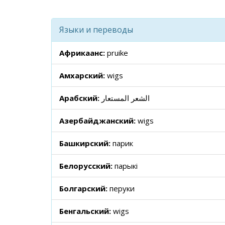
Языки и переводы
Африкаанс:
pruike
Амхарский:
wigs
Арабский:
الشعر المستعار
Азербайджанский:
wigs
Башкирский:
парик
Белорусский:
парыкі
Болгарский:
перуки
Бенгальский:
wigs