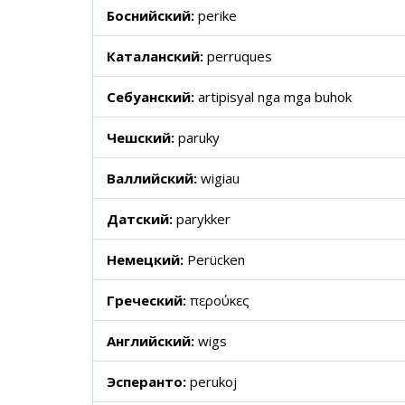
Боснийский:
perike
Каталанский:
perruques
Себуанский:
artipisyal nga mga buhok
Чешский:
paruky
Валлийский:
wigiau
Датский:
parykker
Немецкий:
Perücken
Греческий:
περούκες
Английский:
wigs
Эсперанто:
perukoj