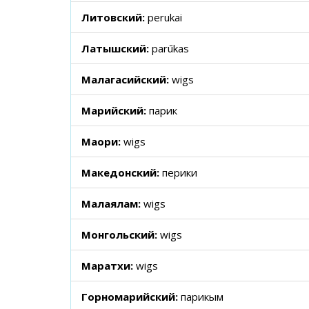
Литовский:
perukai
Латышский:
parūkas
Малагасийский:
wigs
Марийский:
парик
Маори:
wigs
Македонский:
перики
Малаялам:
wigs
Монгольский:
wigs
Маратхи:
wigs
Горномарийский:
парикым