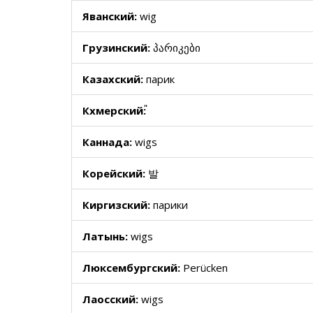
Яванский:
wig
Грузинский:
პარიკები
Казахский:
парик
Кхмерский:
Каннада:
wigs
Корейский:
발
Киргизский:
парики
Латынь:
wigs
Люксембургский:
Perücken
Лаосский:
wigs