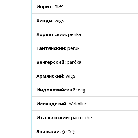
Иврит:
פאות
Хинди:
wigs
Хорватский:
perika
Гаитянский:
peruk
Венгерский:
paróka
Армянский:
wigs
Индонезийский:
wig
Исландский:
hárkollur
Итальянский:
parrucche
Японский:
かつら