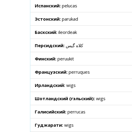
Испанский:
pelucas
Эстонский:
parukad
Баскский:
ileordeak
Персидский:
کلاه گیس
Финский:
peruukit
Французский:
perruques
Ирландский:
wigs
Шотландский (гэльский):
wigs
Галисийский:
perrucas
Гуджарати:
wigs