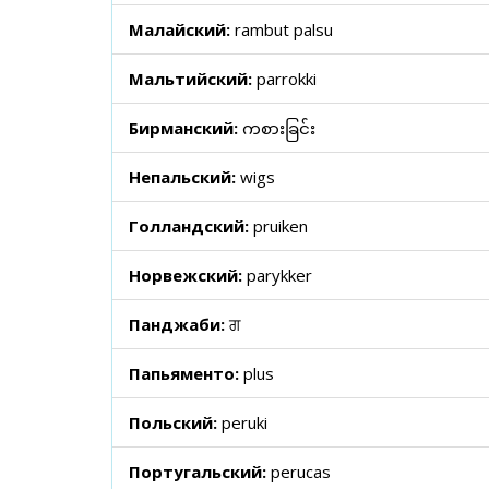
Малайский:
rambut palsu
Мальтийский:
parrokki
Бирманский:
ကစားခြင်း
Непальский:
wigs
Голландский:
pruiken
Норвежский:
parykker
Панджаби:
ਗ
Папьяменто:
plus
Польский:
peruki
Португальский:
perucas