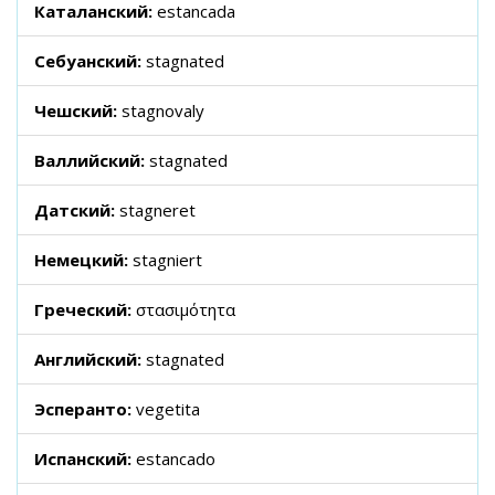
Каталанский:
estancada
Себуанский:
stagnated
Чешский:
stagnovaly
Валлийский:
stagnated
Датский:
stagneret
Немецкий:
stagniert
Греческий:
στασιμότητα
Английский:
stagnated
Эсперанто:
vegetita
Испанский:
estancado