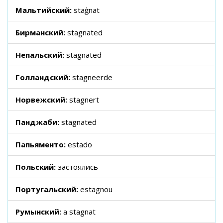
Мальтийский:
staġnat
Бирманский:
stagnated
Непальский:
stagnated
Голландский:
stagneerde
Норвежский:
stagnert
Панджаби:
stagnated
Папьяменто:
estado
Польский:
застоялись
Португальский:
estagnou
Румынский:
a stagnat