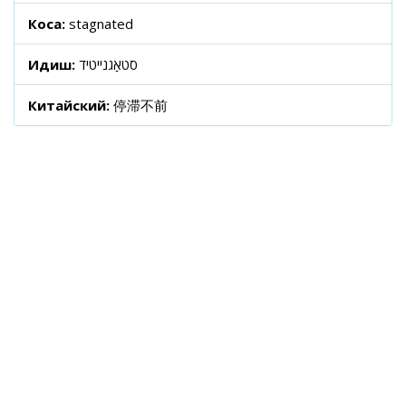
Коса:
stagnated
Идиш:
סטאַגנייטיד
Китайский:
停滞不前