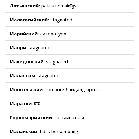
Латышский:
palicis nemainīgs
Малагасийский:
stagnated
Марийский:
литературо
Маори:
stagnated
Македонский:
stagnated
Малаялам:
stagnated
Монгольский:
зогсонги байдалд орсон
Маратхи:
वाढ
Горномарийский:
застаиваться
Малайский:
tidak berkembang