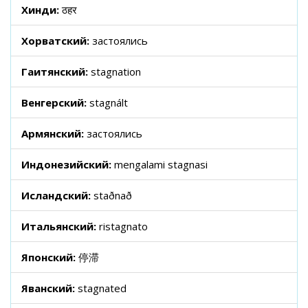
Хинди:
ठहर
Хорватский:
застоялись
Гаитянский:
stagnation
Венгерский:
stagnált
Армянский:
застоялись
Индонезийский:
mengalami stagnasi
Исландский:
staðnað
Итальянский:
ristagnato
Японский:
停滞
Яванский:
stagnated