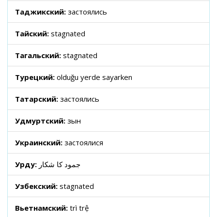
Таджикский:
застоялись
Тайский:
stagnated
Тагальский:
stagnated
Турецкий:
olduğu yerde sayarken
Татарский:
застоялись
Удмуртский:
зын
Украинский:
застоялися
Урду:
جمود کا شکار
Узбекский:
stagnated
Вьетнамский:
trì trệ