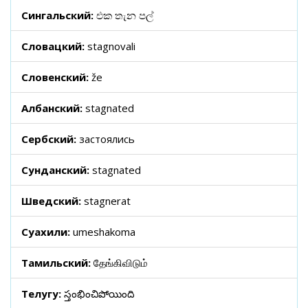
Сингальский:
එක තැන පල්
Словацкий:
stagnovali
Словенский:
že
Албанский:
stagnated
Сербский:
застоялись
Сунданский:
stagnated
Шведский:
stagnerat
Суахили:
umeshakoma
Тамильский:
தேங்கிவிடும்
Телугу:
స్తంభించిపోయింది