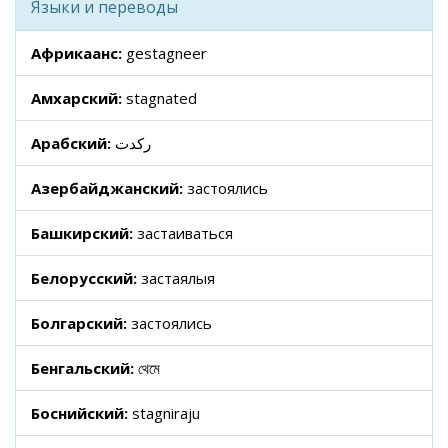
Языки и переводы
Африкаанс:
gestagneer
Амхарский:
stagnated
Арабский:
ركدت
Азербайджанский:
застоялись
Башкирский:
застаиваться
Белорусский:
застаялыя
Болгарский:
застоялись
Бенгальский:
থেমে
Боснийский:
stagniraju