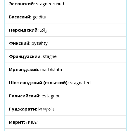
Эстонский:
stagneerunud
Баскский:
gelditu
Персидский:
راکد
Финский:
pysähtyi
Французский:
stagné
Ирландский:
marbhánta
Шотландский (гэльский):
stagnated
Галисийский:
estagnou
Гуджарати:
નિષ્ક્રિય
Иврит:
שמריה