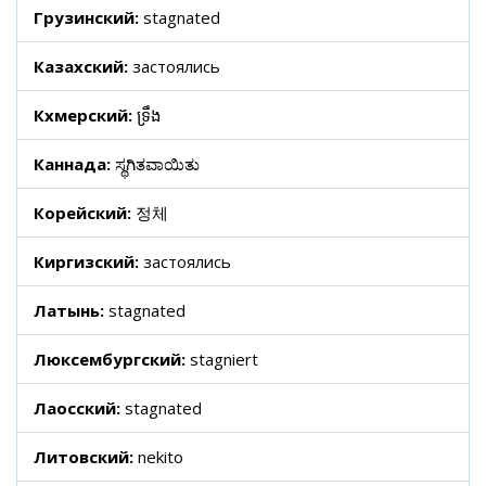
Грузинский:
stagnated
Казахский:
застоялись
Кхмерский:
ទ្រឹង
Каннада:
ಸ್ಥಗಿತವಾಯಿತು
Корейский:
정체
Киргизский:
застоялись
Латынь:
stagnated
Люксембургский:
stagniert
Лаосский:
stagnated
Литовский:
nekito