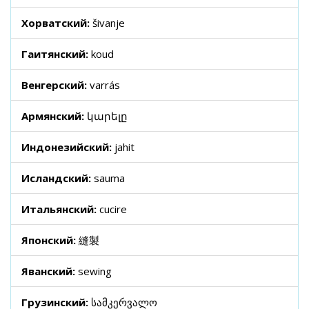
Хорватский:
šivanje
Гаитянский:
koud
Венгерский:
varrás
Армянский:
կարելը
Индонезийский:
jahit
Исландский:
sauma
Итальянский:
cucire
Японский:
縫製
Яванский:
sewing
Грузинский:
სამკერვალო