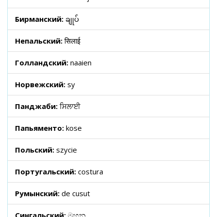
Бирманский:
ချုပ်
Непальский:
सिलाई
Голландский:
naaien
Норвежский:
sy
Панджаби:
ਸਿਲਾਈ
Папьяменто:
kose
Польский:
szycie
Португальский:
costura
Румынский:
de cusut
Сингальский:
මහන