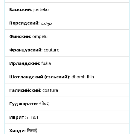
Баскский:
josteko
Персидский:
دوخت
Финский:
ompelu
Французский:
couture
Ирландский:
fuála
Шотландский (гэльский):
dhomh fhìn
Галисийский:
costura
Гуджарати:
સીવણ
Иврит:
תפירה
Хинди:
सिलाई