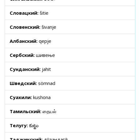
Словацкий:
šitie
Словенский:
šivanje
Албанский:
qepje
Сербский:
шивење
Сунданский:
jahit
Шведский:
sömnad
Суахили:
kushona
Тамильский:
தையல்
Телугу:
కుట్టు
Таджикский:
дӯзандагӣ