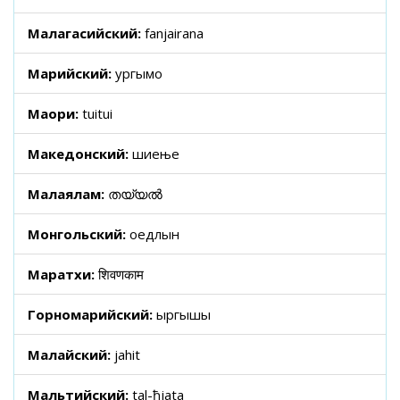
Малагасийский:
fanjairana
Марийский:
ургымо
Маори:
tuitui
Македонский:
шиење
Малаялам:
തയ്യൽ
Монгольский:
оедлын
Маратхи:
शिवणकाम
Горномарийский:
ыргышы
Малайский:
jahit
Мальтийский:
tal-ħjata