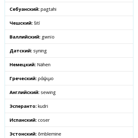
Себуанский:
pagtahi
Чешский:
šití
Валлийский:
gwnïo
Датский:
syning
Немецкий:
Nähen
Греческий:
ράψιμο
Английский:
sewing
Эсперанто:
kudri
Испанский:
coser
Эстонский:
õmblemine