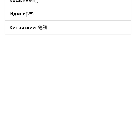
Коса:
sewing
Идиш:
נייען
Китайский:
缝纫