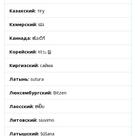
Казахский:
тігу
Кхмерский:
ដេរ
Каннада:
ಹೊಲಿಗೆ
Корейский:
바느질
Киргизский:
сайма
Латынь:
sutura
Люксембургский:
Bitzen
Лаосский:
ຫຍິບ
Литовский:
siuvimo
Латышский:
šūšana