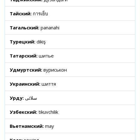
Тайский:
การเย็บ
Тагальский:
pananahi
Турецкий:
dikiş
Татарский:
шитье
Удмуртский:
вуриськон
Украинский:
шиття
Урду:
سلائی
Узбекский:
tikuvchilik
Вьетнамский:
may