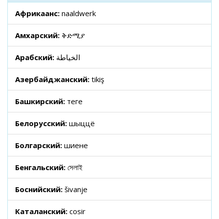
Африкаанс:
naaldwerk
Амхарский:
ቅድሚያ
Арабский:
الخياطة
Азербайджанский:
tikiş
Башкирский:
тегеү
Белорусский:
шыццё
Болгарский:
шиене
Бенгальский:
সেলাই
Боснийский:
šivanje
Каталанский:
cosir