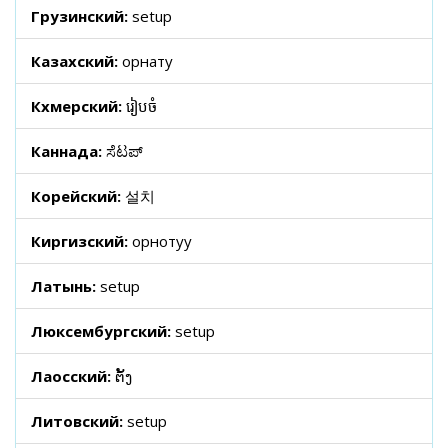
Грузинский:
setup
Казахский:
орнату
Кхмерский:
រៀបចំ
Каннада:
ಸೆಟಪ್
Корейский:
설치
Киргизский:
орнотуу
Латынь:
setup
Люксембургский:
setup
Лаосский:
ຕັ້ງ
Литовский:
setup