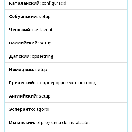
Каталанский:
configuració
Себуанский:
setup
Чешский:
nastavení
Валлийский:
setup
Датский:
opsætning
Немецкий:
setup
Греческий:
το πρόγραμμα εγκατάστασης
Английский:
setup
Эсперанто:
agordi
Испанский:
el programa de instalación