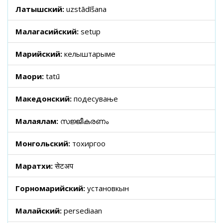
Латышский:
uzstādīšana
Малагасийский:
setup
Марийский:
келыштарыме
Маори:
tatū
Македонский:
подесување
Малаялам:
സജ്ജീകരണം
Монгольский:
тохиргоо
Маратхи:
सेटअप
Горномарийский:
установкын
Малайский:
persediaan