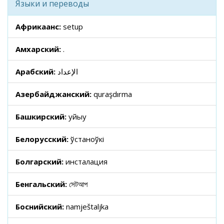
Языки и переводы
Африкаанс:
setup
Амхарский:
.
Арабский:
الإعداد
Азербайджанский:
quraşdırma
Башкирский:
ҡуйыу
Белорусский:
ўстаноўкі
Болгарский:
инсталация
Бенгальский:
সেটআপ
Боснийский:
namještaljka