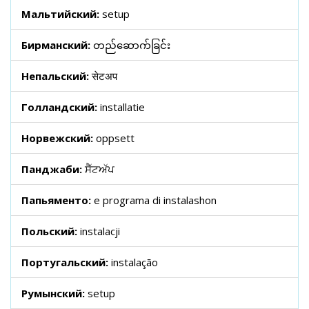
Мальтийский:
setup
Бирманский:
တည်ဆောက်ခြင်း
Непальский:
सेटअप
Голландский:
installatie
Норвежский:
oppsett
Панджаби:
ਸੈੱਟਅੱਪ
Папьяменто:
e programa di instalashon
Польский:
instalacji
Португальский:
instalação
Румынский:
setup