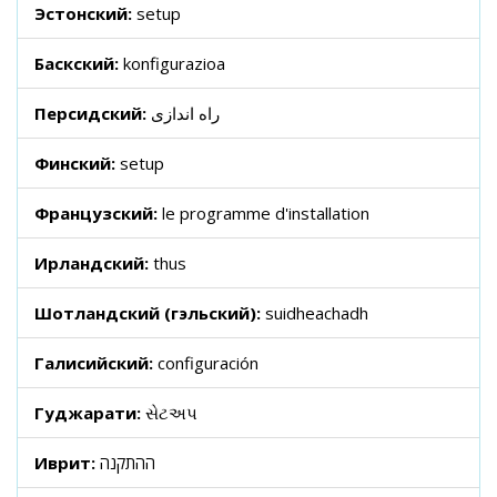
Эстонский:
setup
Баскский:
konfigurazioa
Персидский:
راه اندازی
Финский:
setup
Французский:
le programme d'installation
Ирландский:
thus
Шотландский (гэльский):
suidheachadh
Галисийский:
configuración
Гуджарати:
સેટઅપ
Иврит:
ההתקנה