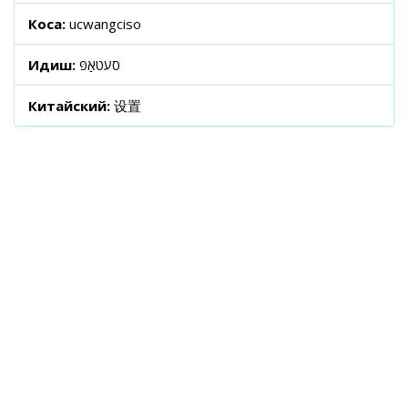
Коса:
ucwangciso
Идиш:
סעטאַפּ
Китайский:
设置