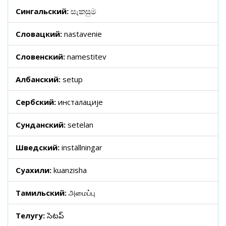
Сингальский:
සැකසුම
Словацкий:
nastavenie
Словенский:
namestitev
Албанский:
setup
Сербский:
инсталације
Сунданский:
setelan
Шведский:
inställningar
Суахили:
kuanzisha
Тамильский:
அமைப்பு
Телугу:
సెటప్