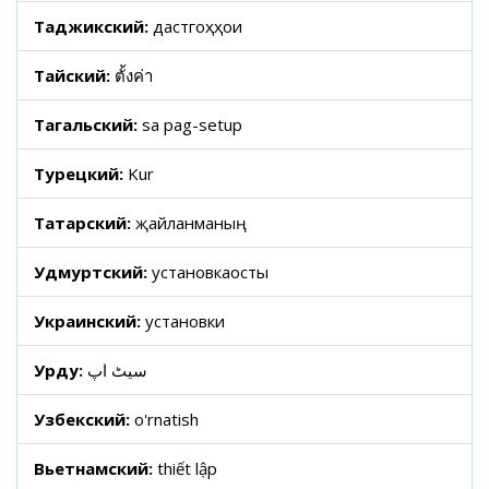
Таджикский:
дастгоҳҳои
Тайский:
ตั้งค่า
Тагальский:
sa pag-setup
Турецкий:
Kur
Татарский:
җайланманың
Удмуртский:
установкаосты
Украинский:
установки
Урду:
سیٹ اپ
Узбекский:
o'rnatish
Вьетнамский:
thiết lập