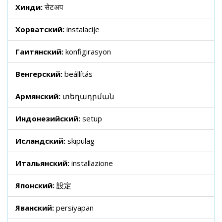
Хинди:
सेटअप
Хорватский:
instalacije
Гаитянский:
konfigirasyon
Венгерский:
beállítás
Армянский:
տեղադրման
Индонезийский:
setup
Исландский:
skipulag
Итальянский:
installazione
Японский:
設定
Яванский:
persiyapan