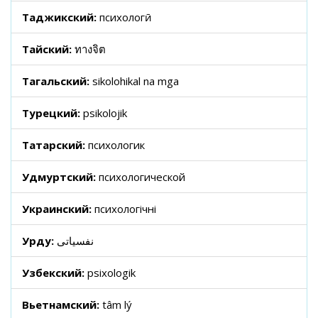
Таджикский:
психологӣ
Тайский:
ทางจิต
Тагальский:
sikolohikal na mga
Турецкий:
psikolojik
Татарский:
психологик
Удмуртский:
психологической
Украинский:
психологічні
Урду:
نفسیاتی
Узбекский:
psixologik
Вьетнамский:
tâm lý