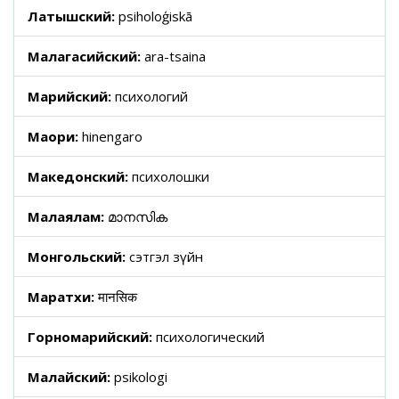
Латышский:
psiholoģiskā
Малагасийский:
ara-tsaina
Марийский:
психологий
Маори:
hinengaro
Македонский:
психолошки
Малаялам:
മാനസിക
Монгольский:
сэтгэл зүйн
Маратхи:
मानसिक
Горномарийский:
психологический
Малайский:
psikologi