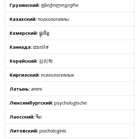
Грузинский:
ფსიქოლოგიური
Казахский:
психологиялық
Кхмерский:
ផ្លូវចិត្ត
Каннада:
ಮಾನಸಿಕ
Корейский:
심리학
Киргизский:
психологиялык
Латынь:
animi
Люксембургский:
psychologische
Лаосский:
ຈິດ
Литовский:
psichologinis