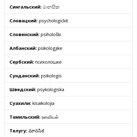
Сингальский:
මානසික
Словацкий:
psychologické
Словенский:
psihološki
Албанский:
psikologjike
Сербский:
психолошке
Сунданский:
psikologis
Шведский:
psykologiska
Суахили:
kisaikolojia
Тамильский:
உளவியல்
Телугу:
మానసిక