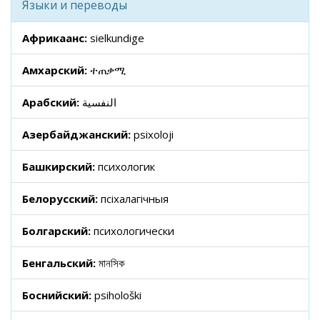
Языки и переводы
Африкаанс:
sielkundige
Амхарский:
ተጠቃሚ
Арабский:
النفسية
Азербайджанский:
psixoloji
Башкирский:
психологик
Белорусский:
псіхалагічныя
Болгарский:
психологически
Бенгальский:
মানসিক
Боснийский:
psihološki