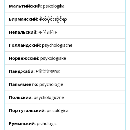
Мальтийский:
psikoloġika
Бирманский:
စိတ်ပိုင်းဆိုင်ရာ
Непальский:
मनोवैज्ञानिक
Голландский:
psychologische
Норвежский:
psykologiske
Панджаби:
ਮਨੋਵਿਗਿਆਨਕ
Папьяменто:
psychologie
Польский:
psychologiczne
Португальский:
psicológica
Румынский:
psihologic