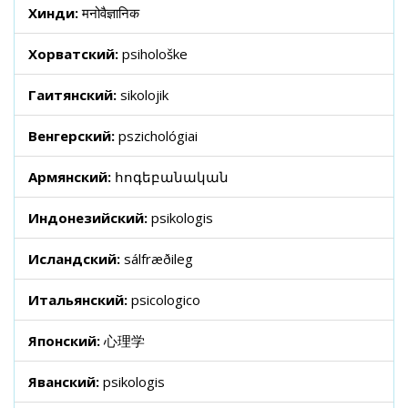
Хинди:
मनोवैज्ञानिक
Хорватский:
psihološke
Гаитянский:
sikolojik
Венгерский:
pszichológiai
Армянский:
հոգեբանական
Индонезийский:
psikologis
Исландский:
sálfræðileg
Итальянский:
psicologico
Японский:
心理学
Яванский:
psikologis