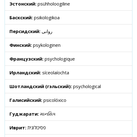
Эстонский:
psühholoogiline
Баскский:
psikologikoa
Персидский:
روانی
Финский:
psykologinen
Французский:
psychologique
Ирландский:
síceolaíochta
Шотландский (гэльский):
psychological
Галисийский:
psicolóxico
Гуджарати:
માનસિક
Иврит:
פסיכולוגית