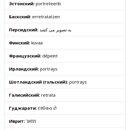
Эстонский:
portreteerib
Баскский:
erretratatzen
Персидский:
به تصویر می کشد
Финский:
kuvaa
Французский:
dépeint
Ирландский:
portrays
Шотландский (гэльский):
portrays
Галисийский:
retrata
Гуджарати:
દર્શાવાય છે
Иврит:
מתאר