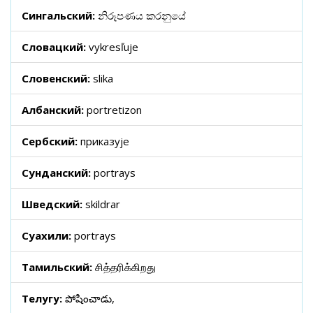
Сингальский:
නිරූපණය කරනුයේ
Словацкий:
vykresľuje
Словенский:
slika
Албанский:
portretizon
Сербский:
приказује
Сунданский:
portrays
Шведский:
skildrar
Суахили:
portrays
Тамильский:
சித்தரிக்கிறது
Телугу:
పోషించాడు,