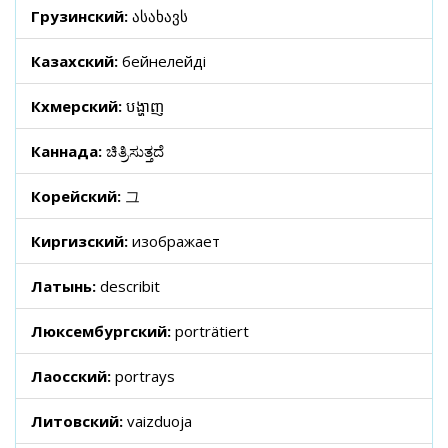
Грузинский:
ასახავს
Казахский:
бейнелейді
Кхмерский:
បង្ហាញ
Каннада:
ಚಿತ್ರಿಸುತ್ತದೆ
Корейский:
그
Киргизский:
изображает
Латынь:
describit
Люксембургский:
porträtiert
Лаосский:
portrays
Литовский:
vaizduoja