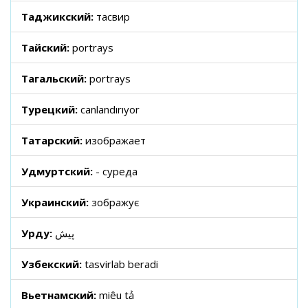
Таджикский:
тасвир
Тайский:
portrays
Тагальский:
portrays
Турецкий:
canlandırıyor
Татарский:
изображает
Удмуртский:
- суреда
Украинский:
зображує
Урду:
پیش
Узбекский:
tasvirlab beradi
Вьетнамский:
miêu tả