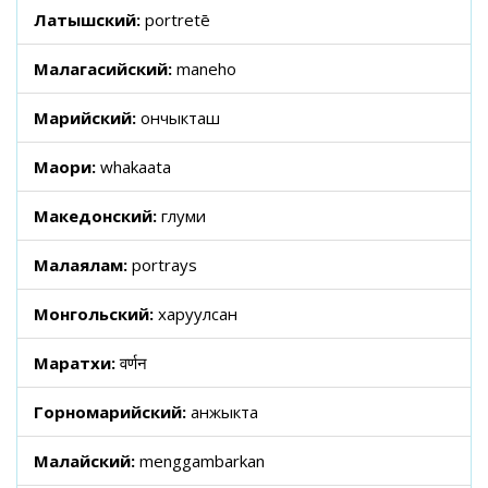
Латышский:
portretē
Малагасийский:
maneho
Марийский:
ончыкташ
Маори:
whakaata
Македонский:
глуми
Малаялам:
portrays
Монгольский:
харуулсан
Маратхи:
वर्णन
Горномарийский:
анжыкта
Малайский:
menggambarkan