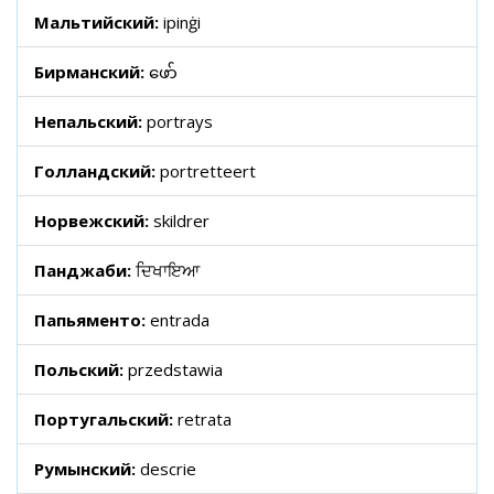
Мальтийский:
ipinġi
Бирманский:
ဖော်
Непальский:
portrays
Голландский:
portretteert
Норвежский:
skildrer
Панджаби:
ਦਿਖਾਇਆ
Папьяменто:
entrada
Польский:
przedstawia
Португальский:
retrata
Румынский:
descrie