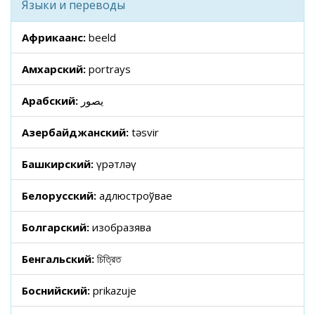
Языки и переводы
Африкаанс:
beeld
Амхарский:
portrays
Арабский:
يصور
Азербайджанский:
təsvir
Башкирский:
һүрәтләү
Белорусский:
адлюстроўвае
Болгарский:
изобразява
Бенгальский:
চিত্রিত
Боснийский:
prikazuje