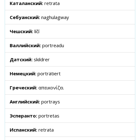
Каталанский:
retrata
Себуанский:
naghulagway
Чешский:
líčí
Валлийский:
portreadu
Датский:
skildrer
Немецкий:
porträtiert
Греческий:
απεικονίζει
Английский:
portrays
Эсперанто:
portretas
Испанский:
retrata