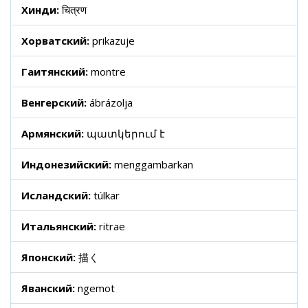
Хинди:
चित्रण
Хорватский:
prikazuje
Гаитянский:
montre
Венгерский:
ábrázolja
Армянский:
պատկերում է
Индонезийский:
menggambarkan
Исландский:
túlkar
Итальянский:
ritrae
Японский:
描く
Яванский:
ngemot