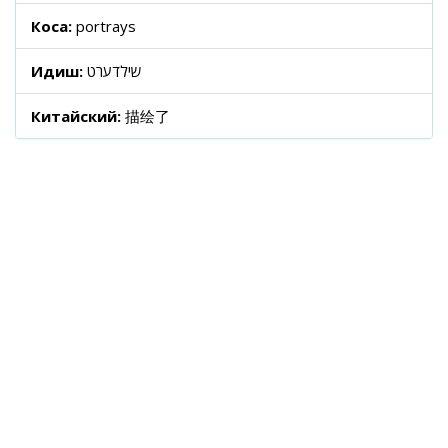
Коса:
portrays
Идиш:
שילדערט
Китайский:
描绘了