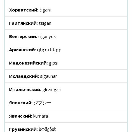
Хорватский:
cigani
Гаитянский:
tsigan
Венгерский:
cigányok
Армянский:
գնչուները
Индонезийский:
gipsi
Исландский:
sígaunar
Итальянский:
gli zingari
Японский:
ジプシー
Яванский:
kumara
Грузинский:
ბოშების