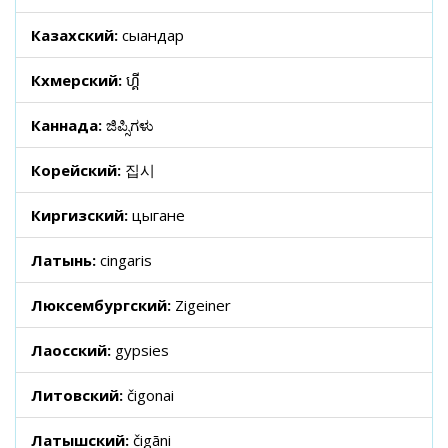
Казахский:
сығандар
Кхмерский:
ហ្គី
Каннада:
ಜಿಪ್ಸಿಗಳು
Корейский:
집시
Киргизский:
цыгане
Латынь:
cingaris
Люксембургский:
Zigeiner
Лаосский:
gypsies
Литовский:
čigonai
Латышский:
čigāni