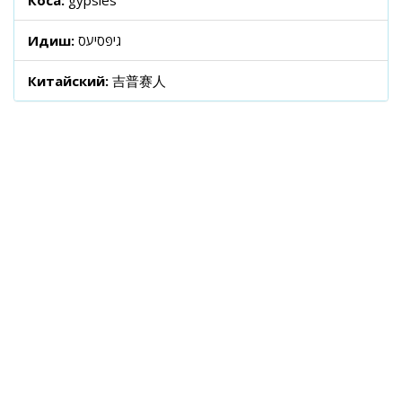
Коса:
gypsies
Идиш:
גיפּסיעס
Китайский:
吉普赛人