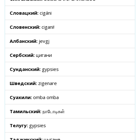
Словацкий:
cigáni
Словенский:
cigani!
Албанский:
jevgj
Сербский:
цигани
Сунданский:
gypsies
Шведский:
zigenare
Суахили:
omba omba
Тамильский:
நாடோடிகள்
Телугу:
gypsies
Таджикский:
цыгане