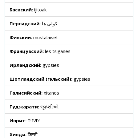
Баскский:
ijitoak
Персидский:
کولی ها
Финский:
mustalaiset
Французский:
les tsiganes
Ирландский:
gypsies
Шотландский (гэльский):
gypsies
Галисийский:
xitanos
Гуджарати:
જીપ્સીઓ
Иврит:
צוענים
Хинди:
जिप्सी