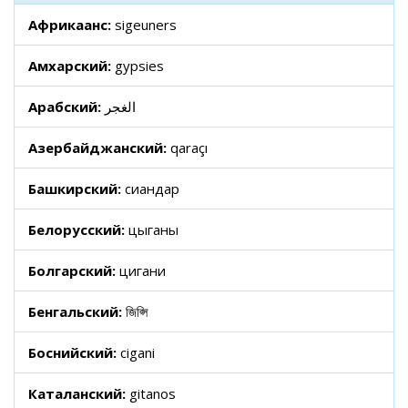
Африкаанс:
sigeuners
Амхарский:
gypsies
Арабский:
الغجر
Азербайджанский:
qaraçı
Башкирский:
сиғандар
Белорусский:
цыганы
Болгарский:
цигани
Бенгальский:
জিপ্সি
Боснийский:
cigani
Каталанский:
gitanos