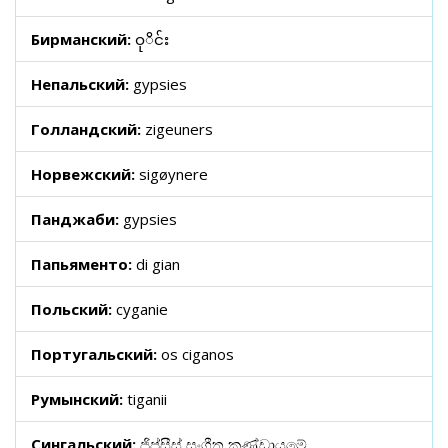
Бирманский:
ဝုိင်း
Непальский:
gypsies
Голландский:
zigeuners
Норвежский:
sigøynere
Панджаби:
gypsies
Папьяменто:
di gian
Польский:
cyganie
Португальский:
os ciganos
Румынский:
tiganii
Сингальский:
ජිප්සීස් සංගීත කණ්ඩායමේ