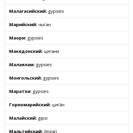
Малагасийский:
gypsies
Марийский:
чыган
Маори:
gypsies
Македонский:
цигани
Малаялам:
gypsies
Монгольский:
gypsies
Маратхи:
gypsies
Горномарийский:
цигӓн
Малайский:
gipsi
Мальтийский:
żingari