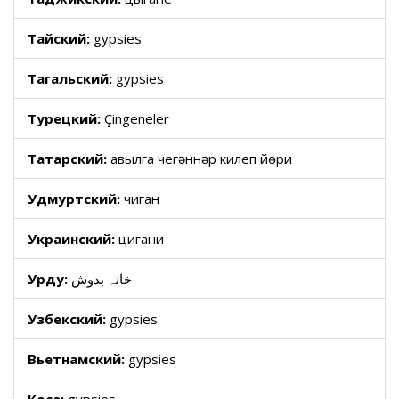
Тайский:
gypsies
Тагальский:
gypsies
Турецкий:
Çingeneler
Татарский:
авылга чегәннәр килеп йөри
Удмуртский:
чиган
Украинский:
цигани
Урду:
خانہ بدوش
Узбекский:
gypsies
Вьетнамский:
gypsies