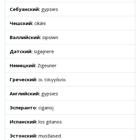
Себуанский:
gypsies
Чешский:
cikáni
Валлийский:
sipsiwn
Датский:
sigøjnere
Немецкий:
Zigeuner
Греческий:
οι τσιγγάνοι
Английский:
gypsies
Эсперанто:
ciganoj
Испанский:
los gitanos
Эстонский:
mustlased