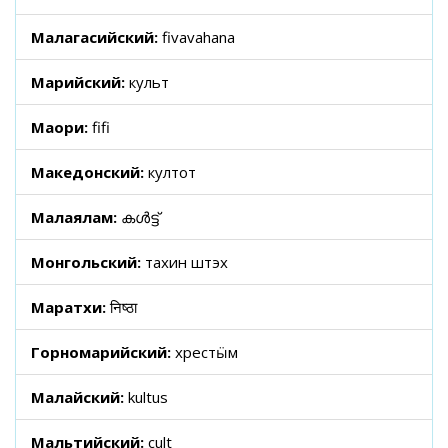
Малагасийский:
fivavahana
Марийский:
культ
Маори:
fifi
Македонский:
култот
Малаялам:
കൾട്ട്
Монгольский:
тахин шүтэх
Маратхи:
निष्ठा
Горномарийский:
хрестӹм
Малайский:
kultus
Мальтийский:
cult