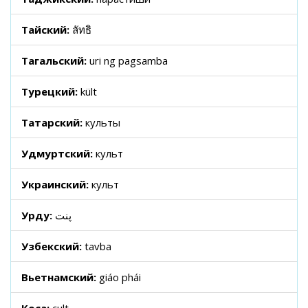
Тайский:
ลัทธิ
Тагальский:
uri ng pagsamba
Турецкий:
kült
Татарский:
культы
Удмуртский:
культ
Украинский:
культ
Урду:
پنت
Узбекский:
tavba
Вьетнамский:
giáo phái