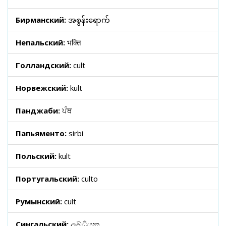
Бирманский:
အစွန်းရောက်
Непальский:
भक्ति
Голландский:
cult
Норвежский:
kult
Панджаби:
ਪੰਥ
Папьяменто:
sirbi
Польский:
kult
Португальский:
culto
Румынский:
cult
Сингальский:
ලබ්ධියක