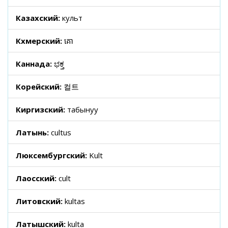
Казахский:
культ
Кхмерский:
គោ
Каннада:
ಭಕ್ತ
Корейский:
컬트
Киргизский:
табынуу
Латынь:
cultus
Люксембургский:
Kult
Лаосский:
cult
Литовский:
kultas
Латышский:
kulta