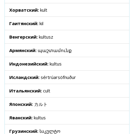
Хорватский:
kult
Гаитянский:
kil
Венгерский:
kultusz
Армянский:
պաշտամունք
Индонезийский:
kultus
Исландский:
sértrúarsöfnuður
Итальянский:
cult
Японский:
カルト
Яванский:
kultus
Грузинский:
საკულტო