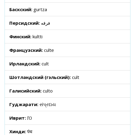
Баскский:
gurtza
Персидский:
فرقه
Финский:
kultti
Французский:
culte
Ирландский:
cult
Шотландский (гэльский):
cult
Галисийский:
culto
Гуджарати:
સંપ્રદાય
Иврит:
כת
Хинди:
पंथ