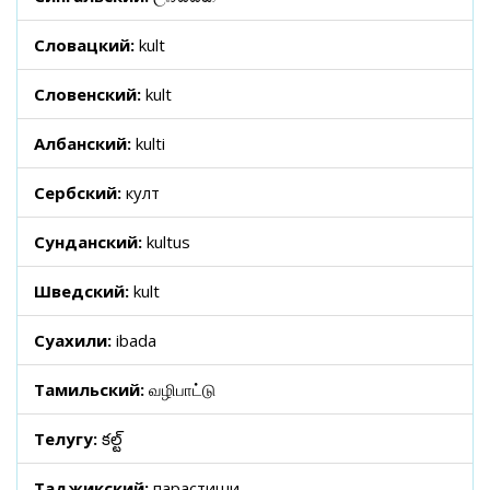
Словацкий:
kult
Словенский:
kult
Албанский:
kulti
Сербский:
култ
Сунданский:
kultus
Шведский:
kult
Суахили:
ibada
Тамильский:
வழிபாட்டு
Телугу:
కల్ట్
Таджикский:
парастиши