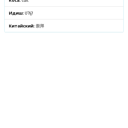
Коса:
cult
Идиш:
קולט
Китайский:
崇拜