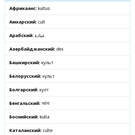
Африкаанс:
kultus
Амхарский:
cult
Арабский:
عبادة
Азербайджанский:
dini
Башкирский:
культ
Белорусский:
культ
Болгарский:
култ
Бенгальский:
অর্চনা
Боснийский:
kulta
Каталанский:
culte