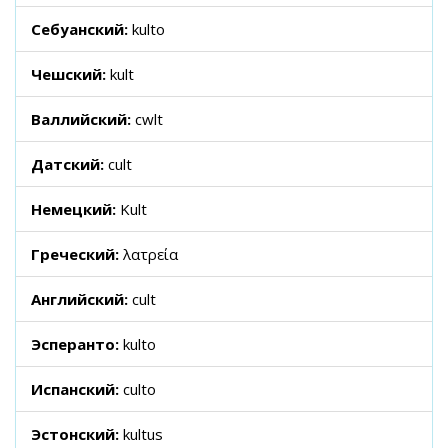
Себуанский:
kulto
Чешский:
kult
Валлийский:
cwlt
Датский:
cult
Немецкий:
Kult
Греческий:
λατρεία
Английский:
cult
Эсперанто:
kulto
Испанский:
culto
Эстонский:
kultus