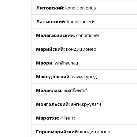
Литовский:
kondicionierius
Латышский:
kondicionieris
Малагасийский:
conditioner
Марийский:
кондиционер
Маори:
whāhauhau
Македонский:
клима уред
Малаялам:
കണ്ടീഷനർ
Монгольский:
ангижруулагч
Маратхи:
कंडिशनर
Горномарийский:
кондиционер