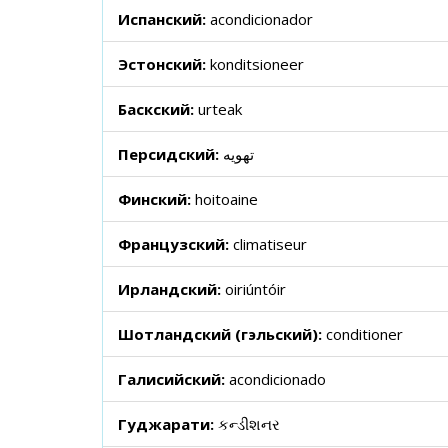
Испанский:
acondicionador
Эстонский:
konditsioneer
Баскский:
urteak
Персидский:
تهویه
Финский:
hoitoaine
Французский:
climatiseur
Ирландский:
oiriúntóir
Шотландский (гэльский):
conditioner
Галисийский:
acondicionado
Гуджарати:
કન્ડીશનર