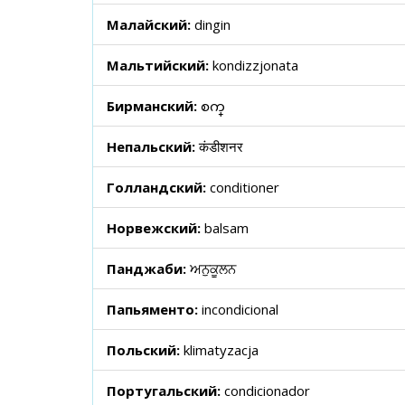
Малайский:
dingin
Мальтийский:
kondizzjonata
Бирманский:
စက္
Непальский:
कंडीशनर
Голландский:
conditioner
Норвежский:
balsam
Панджаби:
ਅਨੁਕੂਲਨ
Папьяменто:
incondicional
Польский:
klimatyzacja
Португальский:
condicionador