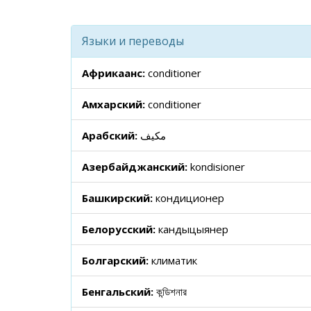
Языки и переводы
Африкаанс:
conditioner
Амхарский:
conditioner
Арабский:
مكيف
Азербайджанский:
kondisioner
Башкирский:
кондиционер
Белорусский:
кандыцыянер
Болгарский:
климатик
Бенгальский:
কন্ডিশনার