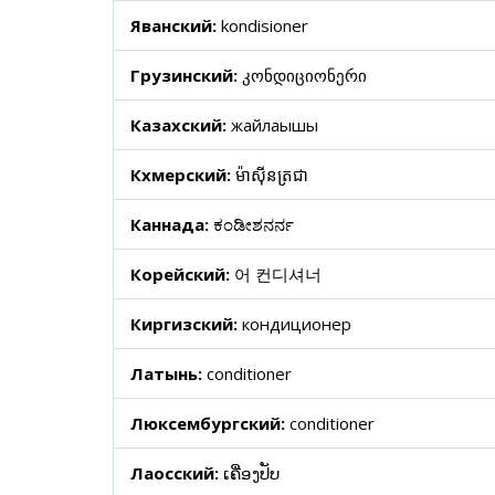
Яванский:
kondisioner
Грузинский:
კონდიციონერი
Казахский:
жайлағышы
Кхмерский:
ម៉ាស៊ីនត្រជា
Каннада:
ಕಂಡೀಶನರ್ನ
Корейский:
어 컨디셔너
Киргизский:
кондиционер
Латынь:
conditioner
Люксембургский:
conditioner
Лаосский:
ເຄື່ອງປັບ