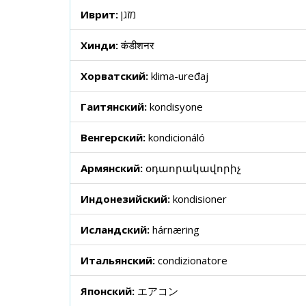
Иврит:
מזגן
Хинди:
कंडीशनर
Хорватский:
klima-uređaj
Гаитянский:
kondisyone
Венгерский:
kondicionáló
Армянский:
օդաորակավորիչ
Индонезийский:
kondisioner
Исландский:
hárnæring
Итальянский:
condizionatore
Японский:
エアコン