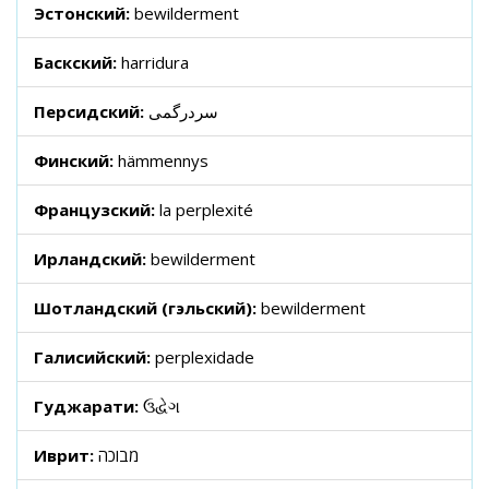
Эстонский:
bewilderment
Баскский:
harridura
Персидский:
سردرگمی
Финский:
hämmennys
Французский:
la perplexité
Ирландский:
bewilderment
Шотландский (гэльский):
bewilderment
Галисийский:
perplexidade
Гуджарати:
ઉદ્વેગ
Иврит:
מבוכה