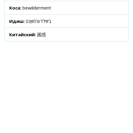
Коса:
bewilderment
Идиш:
ביווילדערמאַנט
Китайский:
困惑