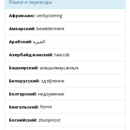
Языки и переводы
Африкаанс:
verbystering
Амхарский:
bewilderment
Арабский:
الحيرة
Азербайджанский:
təəccüb
Башкирский:
аңлашылмаусанлыҡ
Белорусский:
здзіўленне
Болгарский:
недоумение
Бенгальский:
বিহ্বলতা
Боснийский:
zbunjenost