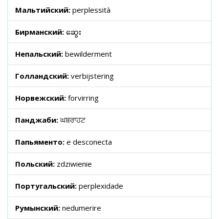
Мальтийский:
perplessità
Бирманский:
ဆွေး
Непальский:
bewilderment
Голландский:
verbijstering
Норвежский:
forvirring
Панджаби:
ਘਬਰਾਹਟ
Папьяменто:
e desconecta
Польский:
zdziwienie
Португальский:
perplexidade
Румынский:
nedumerire