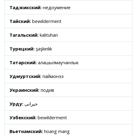
Таджикский:
недоумение
Тайский:
bewilderment
Тагальский:
kalituhan
Турецкий:
şaşkınlık
Татарский:
аңлашылмаучанлык
Удмуртский:
паймонэз
Украинский:
подив
Урду:
حیرانی
Узбекский:
bewilderment
Вьетнамский:
hoang mang