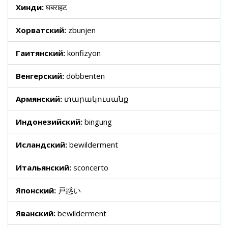
Хинди:
घबराहट
Хорватский:
zbunjen
Гаитянский:
konfizyon
Венгерский:
döbbenten
Армянский:
տարակուսանք
Индонезийский:
bingung
Исландский:
bewilderment
Итальянский:
sconcerto
Японский:
戸惑い
Яванский:
bewilderment