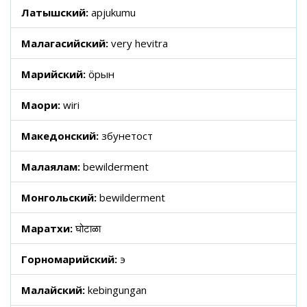
Латышский:
apjukumu
Малагасийский:
very hevitra
Марийский:
ӧрын
Маори:
wiri
Македонский:
збунетост
Малаялам:
bewilderment
Монгольский:
bewilderment
Маратхи:
घोटाळा
Горномарийский:
э
Малайский:
kebingungan