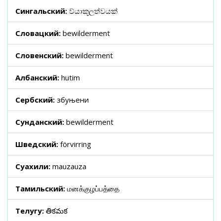
Сингальский:
ව්යාකූලත්වයක්
Словацкий:
bewilderment
Словенский:
bewilderment
Албанский:
hutim
Сербский:
збуњени
Сунданский:
bewilderment
Шведский:
förvirring
Суахили:
mauzauza
Тамильский:
மனக்குழப்பத்தை
Телугу:
తికమక