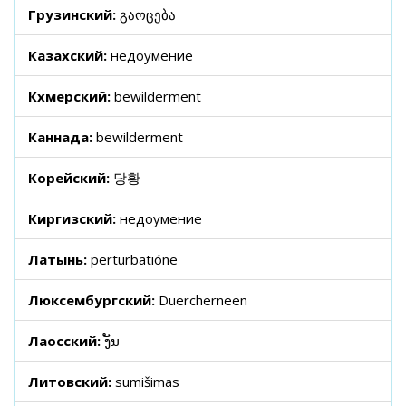
Грузинский:
გაოცება
Казахский:
недоумение
Кхмерский:
bewilderment
Каннада:
bewilderment
Корейский:
당황
Киргизский:
недоумение
Латынь:
perturbatióne
Люксембургский:
Duercherneen
Лаосский:
ງັນ
Литовский:
sumišimas