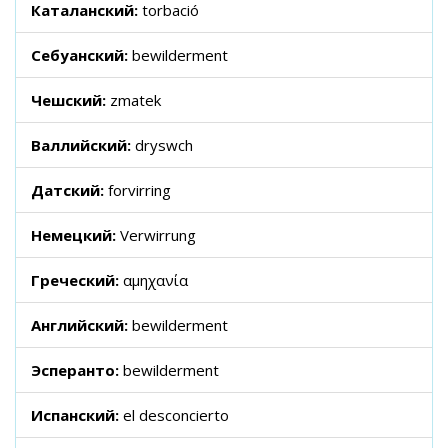
Каталанский:
torbació
Себуанский:
bewilderment
Чешский:
zmatek
Валлийский:
dryswch
Датский:
forvirring
Немецкий:
Verwirrung
Греческий:
αμηχανία
Английский:
bewilderment
Эсперанто:
bewilderment
Испанский:
el desconcierto