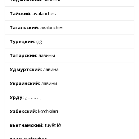
Тайский:
avalanches
Тагальский:
avalanches
Турецкий:
çığ
Татарский:
лавины
Удмуртский:
лавина
Украинский:
лавини
Урду:
ہمسھلن
Узбекский:
ko'chkilari
Вьетнамский:
tuyết lở