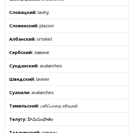
Словацкий:
lavíny
Словенский:
plazovi
Албанский:
ortekët
Сербский:
лавине
Сунданский:
avalanches
Шведский:
laviner
Суахили:
avalanches
Тамильский:
பனிப்பாறை சரிவுகள்
Телугу:
హిమసంపాతం
Таджикский:
лавины