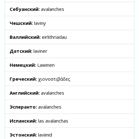
Себуанский:
avalanches
Чешский:
laviny
Валлийский:
eirlithriadau
Датский:
laviner
Немецкий:
Lawinen
Греческий:
χιονοστιβάδες
Английский:
avalanches
Эсперанто:
avalanches
Испанский:
las avalanchas
Эстонский:
laviinid