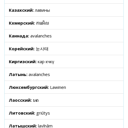
Казахский:
лавины
Кхмерский:
ការរអិល
Каннада:
avalanches
Корейский:
눈사태
Киргизский:
кар көчкү
Латынь:
avalanches
Люксембургский:
Lawinen
Лаосский:
ນຄ
Литовский:
griūtys
Латышский:
lavīnām