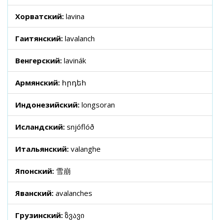
Хорватский:
lavina
Гаитянский:
lavalanch
Венгерский:
lavinák
Армянский:
հրդեհ
Индонезийский:
longsoran
Исландский:
snjóflóð
Итальянский:
valanghe
Японский:
雪崩
Яванский:
avalanches
Грузинский:
ზვავი