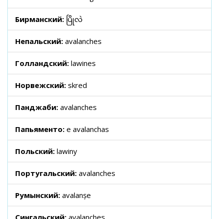
Бирманский:
ပြိုလဲ
Непальский:
avalanches
Голландский:
lawines
Норвежский:
skred
Панджаби:
avalanches
Папьяменто:
e avalanchas
Польский:
lawiny
Португальский:
avalanches
Румынский:
avalanșe
Сингальский:
avalanches