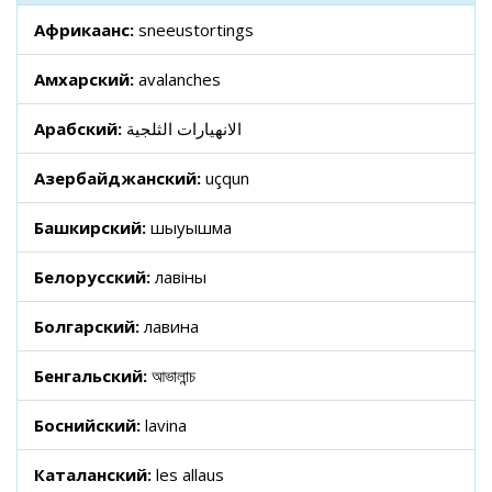
Африкаанс:
sneeustortings
Амхарский:
avalanches
Арабский:
الانهيارات الثلجية
Азербайджанский:
uçqun
Башкирский:
шыуышма
Белорусский:
лавіны
Болгарский:
лавина
Бенгальский:
আভালান্চ
Боснийский:
lavina
Каталанский:
les allaus