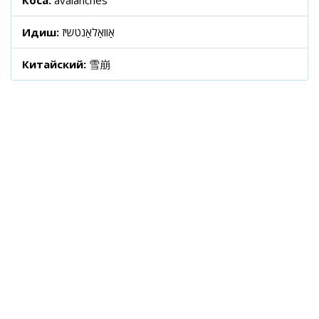
Коса:
avalanches
Идиш:
אַוואַלאַנטשיז
Китайский:
雪崩