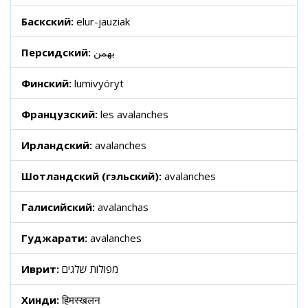
Баскский:
elur-jauziak
Персидский:
بهمن
Финский:
lumivyöryt
Французский:
les avalanches
Ирландский:
avalanches
Шотландский (гэльский):
avalanches
Галисийский:
avalanchas
Гуджарати:
avalanches
Иврит:
מפולות שלגים
Хинди:
हिमस्खलन