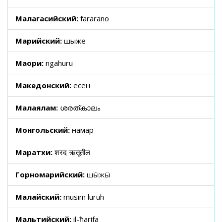
Малагасийский:
fararano
Марийский:
шыже
Маори:
ngahuru
Македонский:
есен
Малаялам:
ശരത്കാലം
Монгольский:
намар
Маратхи:
शरद ऋतूतील
Горномарийский:
шӹжӹ
Малайский:
musim luruh
Мальтийский:
il-ħarifa