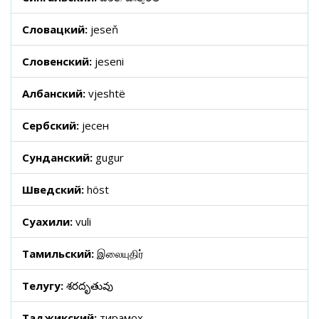
Словацкий:
jeseň
Словенский:
jeseni
Албанский:
vjeshtë
Сербский:
јесен
Сунданский:
gugur
Шведский:
höst
Суахили:
vuli
Тамильский:
இலையுதிர்
Телугу:
శరదృతువు
Таджикский:
тирамоҳ