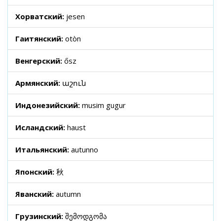
Хорватский:
jesen
Гаитянский:
otòn
Венгерский:
ősz
Армянский:
աշուն
Индонезийский:
musim gugur
Исландский:
haust
Итальянский:
autunno
Японский:
秋
Яванский:
autumn
Грузинский:
შემოდგომა