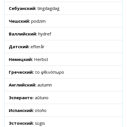
Себуанский:
tingdagdag
Чешский:
podzim
Валлийский:
hydref
Датский:
efterår
Немецкий:
Herbst
Греческий:
το φθινόπωρο
Английский:
autumn
Эсперанто:
aŭtuno
Испанский:
otoño
Эстонский:
sügis