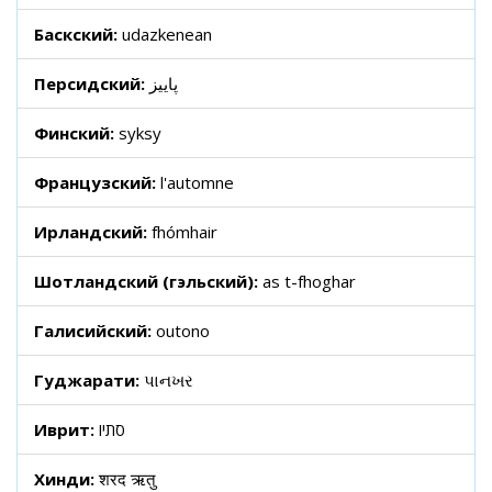
Баскский:
udazkenean
Персидский:
پاییز
Финский:
syksy
Французский:
l'automne
Ирландский:
fhómhair
Шотландский (гэльский):
as t-fhoghar
Галисийский:
outono
Гуджарати:
પાનખર
Иврит:
סתיו
Хинди:
शरद ऋतु