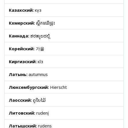
Казахский:
күз
Кхмерский:
ស្លឹកឈើជ្រុះ
Каннада:
ಶರತ್ಕಾಲದಲ್ಲಿ
Корейский:
가을
Киргизский:
кĭз
Латынь:
autumnus
Люксембургский:
Hierscht
Лаосский:
ດູໃບໄມ້
Литовский:
rudenį
Латышский:
rudens