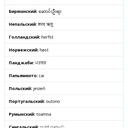
Бирманский:
ဆောင်းဦးရာ
Непальский:
शरद ऋतु
Голландский:
herfst
Норвежский:
høst
Панджаби:
ਪਤਝੜ
Папьяменто:
cai
Польский:
jesień
Португальский:
outono
Румынский:
toamna
Сингальский:
සරත් සෘතුවේ