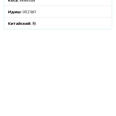
Коса:
ekwindla
Идиш:
האַרבסט
Китайский:
秋