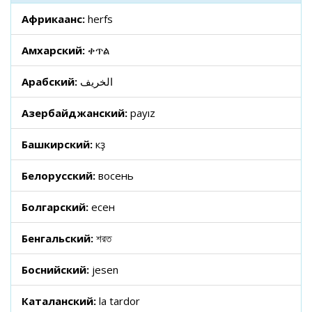
Африкаанс:
herfs
Амхарский:
ቀጥል
Арабский:
الخريف
Азербайджанский:
payız
Башкирский:
көҙ
Белорусский:
восень
Болгарский:
есен
Бенгальский:
শরত
Боснийский:
jesen
Каталанский:
la tardor