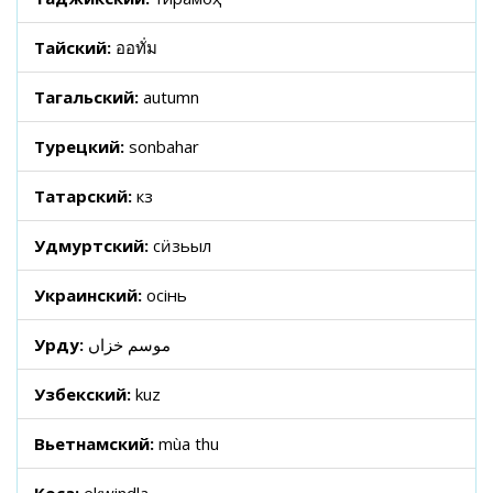
Тайский:
ออทั่ม
Тагальский:
autumn
Турецкий:
sonbahar
Татарский:
көз
Удмуртский:
сӥзьыл
Украинский:
осінь
Урду:
موسم خزاں
Узбекский:
kuz
Вьетнамский:
mùa thu