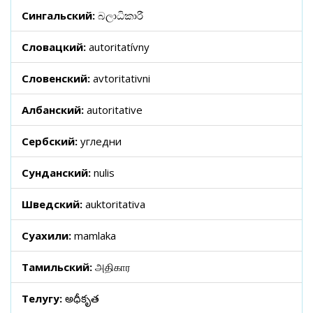
Сингальский:
බලාධිකාරී
Словацкий:
autoritatívny
Словенский:
avtoritativni
Албанский:
autoritative
Сербский:
угледни
Сунданский:
nulis
Шведский:
auktoritativa
Суахили:
mamlaka
Тамильский:
அதிகார
Телугу:
అధీకృత