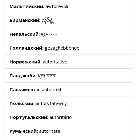
Мальтийский:
awtorevoli
Бирманский:
လိုခ်င္တဲ့
Непальский:
प्रामाणिक
Голландский:
gezaghebbende
Норвежский:
autoritative
Панджаби:
ਪ੍ਰਮਾਣਿਕ
Папьяменто:
autoriteit
Польский:
autorytatywny
Португальский:
autoritário
Румынский:
autoritate