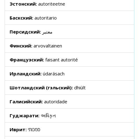
Эстонский:
autoriteetne
Баскский:
autoritario
Персидский:
معتبر
Финский:
arvovaltainen
Французский:
faisant autorité
Ирландский:
údarásach
Шотландский (гэльский):
dhiùlt
Галисийский:
autoridade
Гуджарати:
અધિકૃત
Иврит:
סמכותי