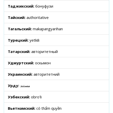
Таджикский:
бонуфузи
Тайский:
authoritative
Тагальский:
makapangyarihan
Турецкий:
yetkili
Татарский:
авторитетный
Удмуртский:
оскымон
Украинский:
авторитетний
Урду:
مستند
Узбекский:
obro'li
Вьетнамский:
có thẩm quyền