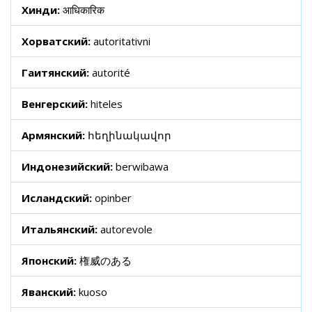
Хинди:
आधिकारिक
Хорватский:
autoritativni
Гаитянский:
autorité
Венгерский:
hiteles
Армянский:
հեղինակավոր
Индонезийский:
berwibawa
Исландский:
opinber
Итальянский:
autorevole
Японский:
権威のある
Яванский:
kuoso