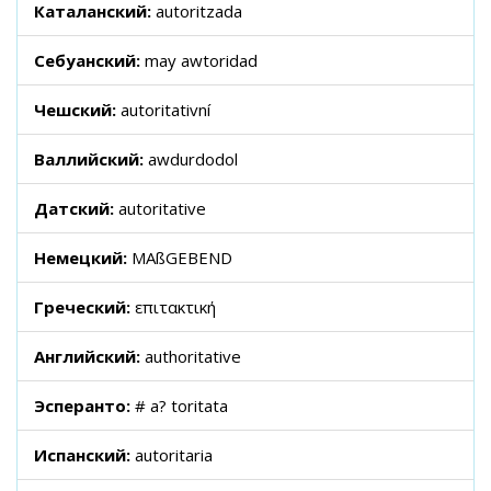
Каталанский:
autoritzada
Себуанский:
may awtoridad
Чешский:
autoritativní
Валлийский:
awdurdodol
Датский:
autoritative
Немецкий:
MAßGEBEND
Греческий:
επιτακτική
Английский:
authoritative
Эсперанто:
# a? toritata
Испанский:
autoritaria