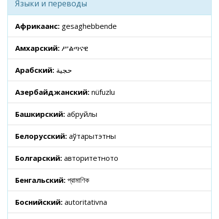
Языки и переводы
Африкаанс:
gesaghebbende
Амхарский:
ሥልጣናዊ
Арабский:
حجية
Азербайджанский:
nüfuzlu
Башкирский:
абруйлы
Белорусский:
аўтарытэтны
Болгарский:
авторитетното
Бенгальский:
প্রামাণিক
Боснийский:
autoritativna