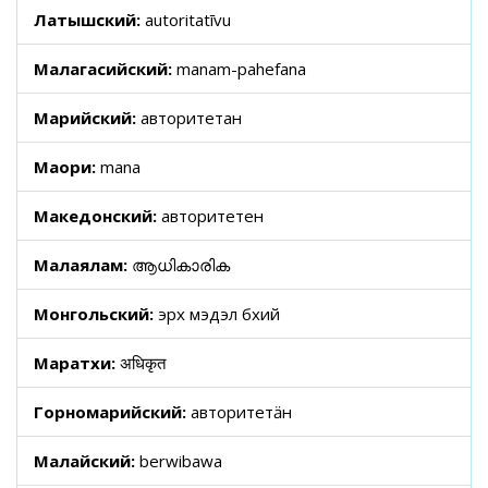
Латышский:
autoritatīvu
Малагасийский:
manam-pahefana
Марийский:
авторитетан
Маори:
mana
Македонский:
авторитетен
Малаялам:
ആധികാരിക
Монгольский:
эрх мэдэл бүхий
Маратхи:
अधिकृत
Горномарийский:
авторитетӓн
Малайский:
berwibawa