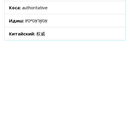
Коса:
authoritative
Идиш:
אַטאָראַטייטיוו
Китайский:
权威