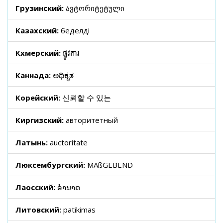
Грузинский:
ავტორიტეტული
Казахский:
беделді
Кхмерский:
ផ្លូវការ
Каннада:
ಅಧಿಕೃತ
Корейский:
신뢰할 수 있는
Киргизский:
авторитетный
Латынь:
auctoritate
Люксембургский:
MAßGEBEND
Лаосский:
ອໍານາດ
Литовский:
patikimas