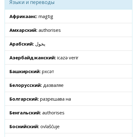
Языки и переводы
Африкаанс:
magtig
Амхарский:
authorises
Арабский:
يخول
Азербайджанский:
icazə verir
Башкирский:
рөхсәт
Белорусский:
дазваляе
Болгарский:
разрешава на
Бенгальский:
authorises
Боснийский:
ovlašćuje