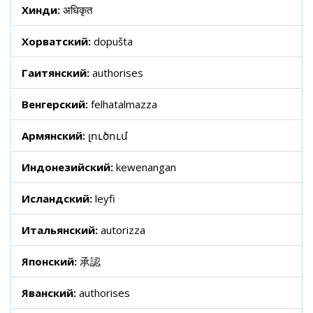
Хинди:
अधिकृत
Хорватский:
dopušta
Гаитянский:
authorises
Венгерский:
felhatalmazza
Армянский:
լուծում
Индонезийский:
kewenangan
Исландский:
leyfi
Итальянский:
autorizza
Японский:
承認
Яванский:
authorises