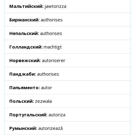
Мальтийский:
jawtorizza
Бирманский:
authorises
Непальский:
authorises
Голландский:
machtigt
Норвежский:
autoriserer
Панджаби:
authorises
Папьяменто:
autor
Польский:
zezwala
Португальский:
autoriza
Румынский:
autorizează