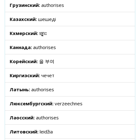
Грузинский:
authorises
Казахский:
шешеді
Кхмерский:
ច្នោះ
Каннада:
authorises
Корейский:
을 부여
Киргизский:
чечет
Латынь:
authorises
Люксембургский:
verzeechnes
Лаосский:
authorises
Литовский:
leidžia