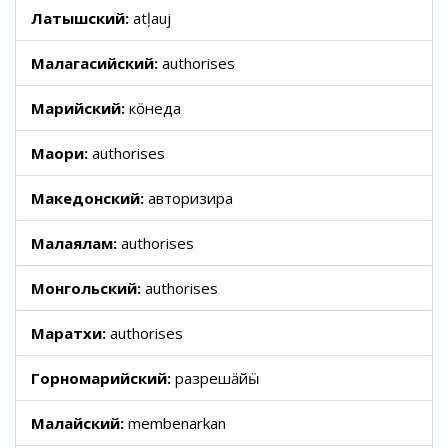
Латышский:
atļauj
Малагасийский:
authorises
Марийский:
кӧнеда
Маори:
authorises
Македонский:
авторизира
Малаялам:
authorises
Монгольский:
authorises
Маратхи:
authorises
Горномарийский:
разрешӓйӹ
Малайский:
membenarkan