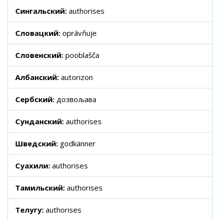
Сингальский:
authorises
Словацкий:
oprávňuje
Словенский:
pooblašča
Албанский:
autorizon
Сербский:
дозвољава
Сунданский:
authorises
Шведский:
godkänner
Суахили:
authorises
Тамильский:
authorises
Телугу:
authorises