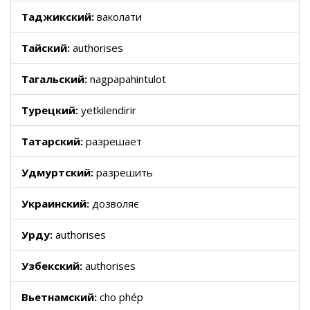
Таджикский:
ваколати
Тайский:
authorises
Тагальский:
nagpapahintulot
Турецкий:
yetkilendirir
Татарский:
разрешает
Удмуртский:
разрешить
Украинский:
дозволяє
Урду:
authorises
Узбекский:
authorises
Вьетнамский:
cho phép