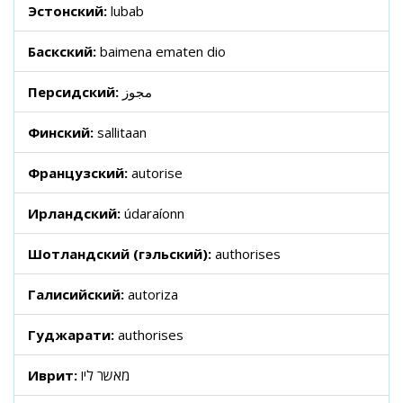
Эстонский:
lubab
Баскский:
baimena ematen dio
Персидский:
مجوز
Финский:
sallitaan
Французский:
autorise
Ирландский:
údaraíonn
Шотландский (гэльский):
authorises
Галисийский:
autoriza
Гуджарати:
authorises
Иврит:
מאשר ליו