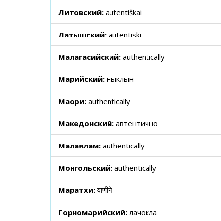
Литовский:
autentiškai
Латышский:
autentiski
Малагасийский:
authentically
Марийский:
ныклын
Маори:
authentically
Македонский:
автентично
Малаялам:
authentically
Монгольский:
authentically
Маратхи:
वाणीने
Горномарийский:
лачокла