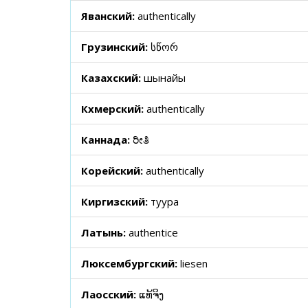
Яванский:
authentically
Грузинский:
სწორ
Казахский:
шынайы
Кхмерский:
authentically
Каннада:
ರೀತಿ
Корейский:
authentically
Киргизский:
туура
Латынь:
authentice
Люксембургский:
liesen
Лаосский:
ແທ້ຈິງ