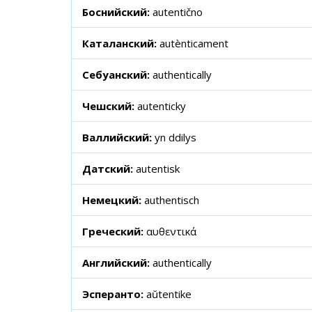
Боснийский:
autentično
Каталанский:
autènticament
Себуанский:
authentically
Чешский:
autenticky
Валлийский:
yn ddilys
Датский:
autentisk
Немецкий:
authentisch
Греческий:
αυθεντικά
Английский:
authentically
Эсперанто:
aŭtentike