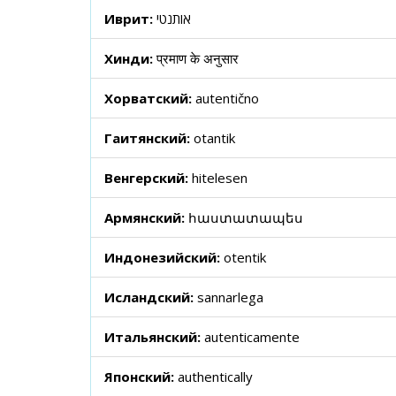
Иврит:
אותנטי
Хинди:
प्रमाण के अनुसार
Хорватский:
autentično
Гаитянский:
otantik
Венгерский:
hitelesen
Армянский:
հաստատապես
Индонезийский:
otentik
Исландский:
sannarlega
Итальянский:
autenticamente
Японский:
authentically