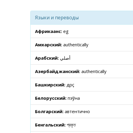
Языки и переводы
Африкаанс:
eg
Амхарский:
authentically
Арабский:
أصلي
Азербайджанский:
authentically
Башкирский:
дөрөҫ
Белорусский:
пэўна
Болгарский:
автентично
Бенгальский:
প্রকৃত