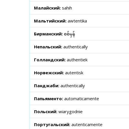
Малайский:
sahih
Мальтийский:
awtentika
Бирманский:
စစ်မှန်
Непальский:
authentically
Голландский:
authentiek
Норвежский:
autentisk
Панджаби:
authentically
Папьяменто:
automaticamente
Польский:
wiarygodnie
Португальский:
autenticamente