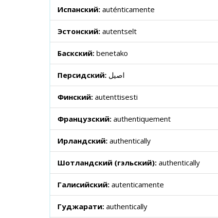
Испанский:
auténticamente
Эстонский:
autentselt
Баскский:
benetako
Персидский:
اصیل
Финский:
autenttisesti
Французский:
authentiquement
Ирландский:
authentically
Шотландский (гэльский):
authentically
Галисийский:
autenticamente
Гуджарати:
authentically