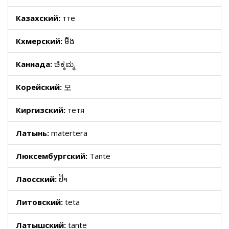
Казахский:
тәте
Кхмерский:
មីង
Каннада:
ಚಿಕ್ಕಮ್ಮ
Корейский:
모
Киргизский:
тетя
Латынь:
matertera
Люксембургский:
Tante
Лаосский:
ປ້າ
Литовский:
teta
Латышский:
tante