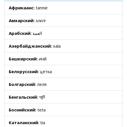
Африкаанс:
tannie
Амхарский:
አክስት
Арабский:
العمة
Азербайджанский:
xala
Башкирский:
инәй
Белорусский:
цётка
Болгарский:
леля
Бенгальский:
আন্টি
Боснийский:
teta
Каталанский:
tia