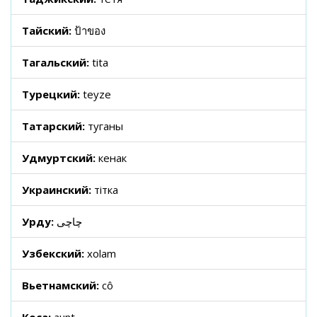
Тайский:
ป้าของ
Тагальский:
tita
Турецкий:
teyze
Татарский:
туганы
Удмуртский:
кенак
Украинский:
тітка
Урду:
چاچی
Узбекский:
xolam
Вьетнамский:
cô