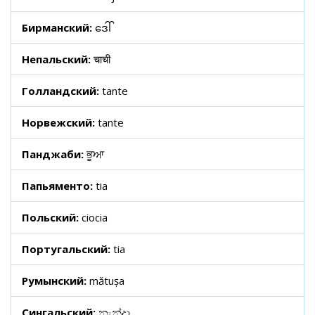
Бирманский:
ဒေါ်
Непальский:
चाची
Голландский:
tante
Норвежский:
tante
Панджаби:
ਭੂਆ
Папьяменто:
tia
Польский:
ciocia
Португальский:
tia
Румынский:
mătușa
Сингальский:
නැන්දා