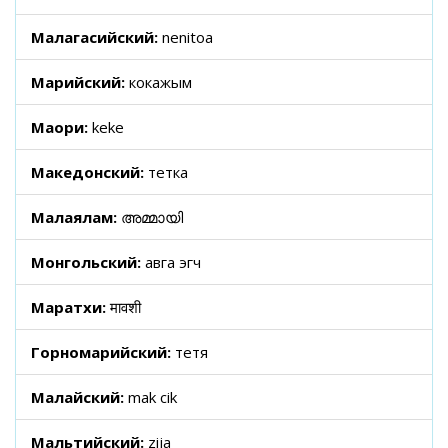
Малагасийский:
nenitoa
Марийский:
кокажым
Маори:
keke
Македонский:
тетка
Малаялам:
അമ്മായി
Монгольский:
авга эгч
Маратхи:
मावशी
Горномарийский:
тетя
Малайский:
mak cik
Мальтийский:
zija