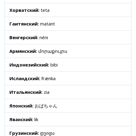
Хорватский:
teta
Гаитянский:
matant
Венгерский:
néni
Армянский:
մորաքույրս
Индонезийский:
bibi
Исландский:
frænka
Итальянский:
zia
Японский:
おばちゃん
Яванский:
lik
Грузинский:
დეიდა