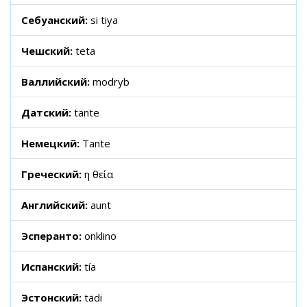
Себуанский:
si tiya
Чешский:
teta
Валлийский:
modryb
Датский:
tante
Немецкий:
Tante
Греческий:
η θεία
Английский:
aunt
Эсперанто:
onklino
Испанский:
tía
Эстонский:
tädi