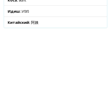
Коса:
aunt
Идиш:
מומע
Китайский:
阿姨