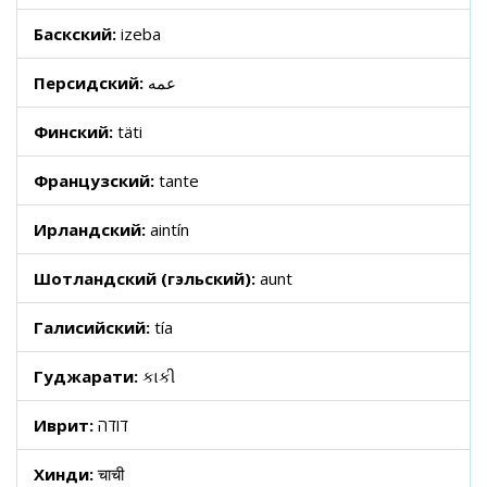
Баскский:
izeba
Персидский:
عمه
Финский:
täti
Французский:
tante
Ирландский:
aintín
Шотландский (гэльский):
aunt
Галисийский:
tía
Гуджарати:
કાકી
Иврит:
דודה
Хинди:
चाची