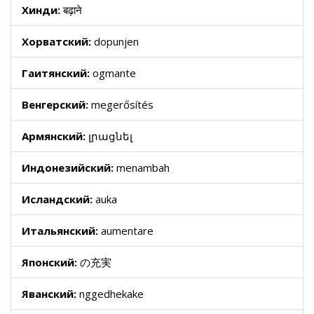
Хинди:
बढ़ाने
Хорватский:
dopunjen
Гаитянский:
ogmante
Венгерский:
megerősítés
Армянский:
լրացնել
Индонезийский:
menambah
Исландский:
auka
Итальянский:
aumentare
Японский:
の充実
Яванский:
nggedhekake