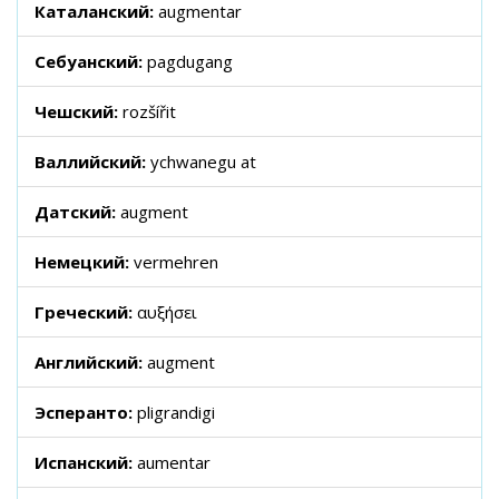
Каталанский:
augmentar
Себуанский:
pagdugang
Чешский:
rozšířit
Валлийский:
ychwanegu at
Датский:
augment
Немецкий:
vermehren
Греческий:
αυξήσει
Английский:
augment
Эсперанто:
pligrandigi
Испанский:
aumentar