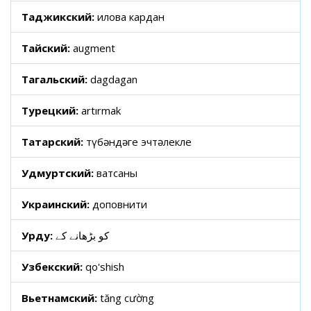
Таджикский:
илова кардан
Тайский:
augment
Тагальский:
dagdagan
Турецкий:
artırmak
Татарский:
түбәндәге эчтәлекле
Удмуртский:
ватсаны
Украинский:
доповнити
Урду:
کو بڑھانے کے
Узбекский:
qo'shish
Вьетнамский:
tăng cường