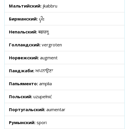
Мальтийский:
jkabbru
Бирманский:
ပှါး
Непальский:
बढाउनु
Голландский:
vergroten
Норвежский:
augment
Панджаби:
ਅਪਨਾਉਣਾ
Папьяменто:
amplia
Польский:
uzupełnić
Португальский:
aumentar
Румынский:
spori