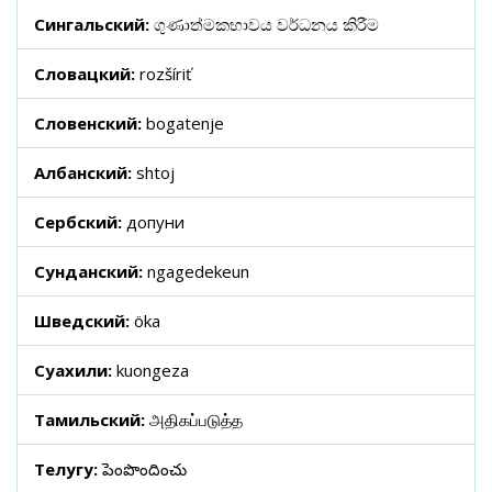
Сингальский:
ගුණාත්මකභාවය වර්ධනය කිරීම
Словацкий:
rozšíriť
Словенский:
bogatenje
Албанский:
shtoj
Сербский:
допуни
Сунданский:
ngagedekeun
Шведский:
öka
Суахили:
kuongeza
Тамильский:
அதிகப்படுத்த
Телугу:
పెంపొందించు