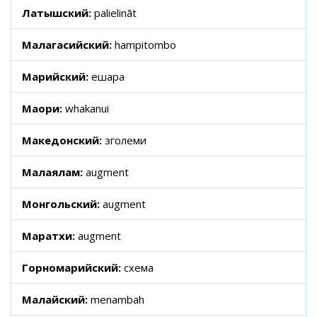
Латышский:
palielināt
Малагасийский:
hampitombo
Марийский:
ешара
Маори:
whakanui
Македонский:
зголеми
Малаялам:
augment
Монгольский:
augment
Маратхи:
augment
Горномарийский:
схема
Малайский:
menambah