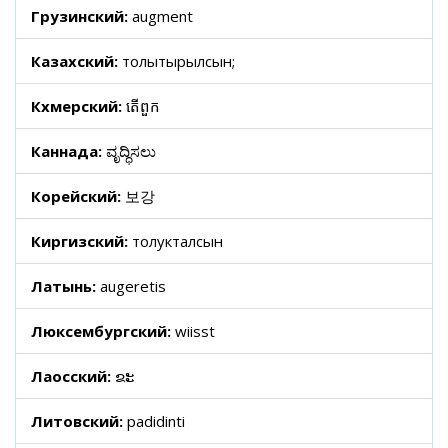
Грузинский:
augment
Казахский:
толықтырылсын;
Кхмерский:
តើពួក
Каннада:
ವೃದ್ಧಿಸಲು
Корейский:
보강
Киргизский:
толукталсын
Латынь:
augeretis
Люксембургский:
wiisst
Лаосский:
ຂະ
Литовский:
padidinti