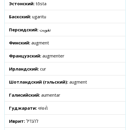
Эстонский:
tõsta
Баскский:
ugaritu
Персидский:
تقویت
Финский:
augment
Французский:
augmenter
Ирландский:
cur
Шотландский (гэльский):
augment
Галисийский:
aumentar
Гуджарати:
વધારો
Иврит:
להגדיל