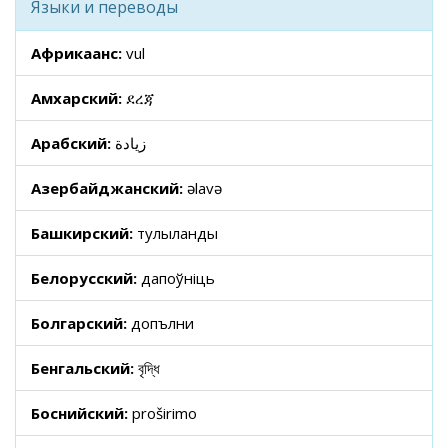
Языки и переводы
Африкаанс:
vul
Амхарский:
ደረጃ
Арабский:
زيادة
Азербайджанский:
əlavə
Башкирский:
тулыланды
Белорусский:
дапоўніць
Болгарский:
допълни
Бенгальский:
বৃদ্ধি
Боснийский:
proširimo