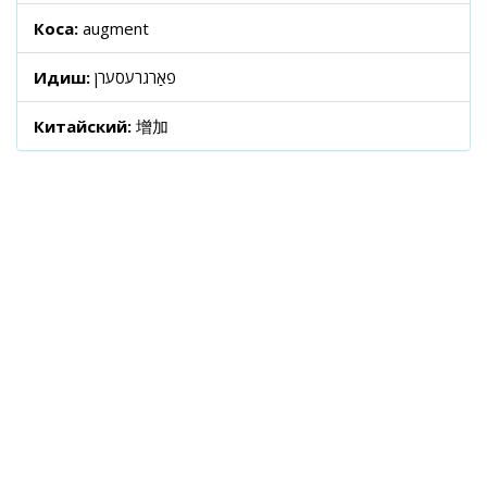
Коса:
augment
Идиш:
פאַרגרעסערן
Китайский:
增加