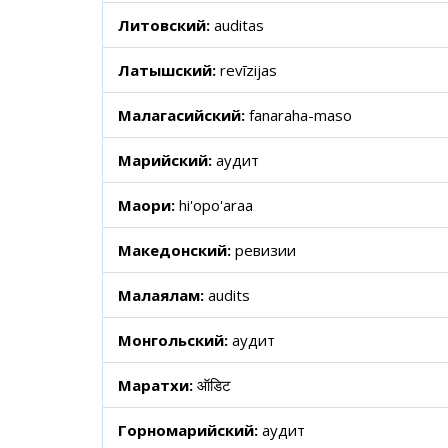
Литовский:
auditas
Латышский:
revīzijas
Малагасийский:
fanaraha-maso
Марийский:
аудит
Маори:
hi'opo'araa
Македонский:
ревизии
Малаялам:
audits
Монгольский:
аудит
Маратхи:
ऑडिट
Горномарийский:
аудит