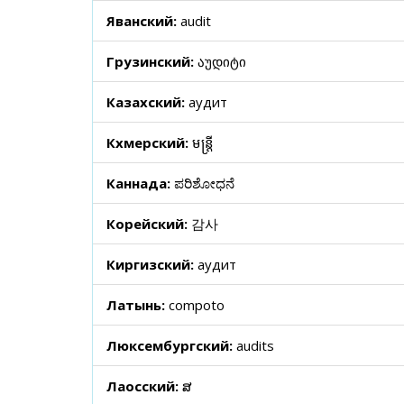
Яванский:
audit
Грузинский:
აუდიტი
Казахский:
аудит
Кхмерский:
មន្ត្រី
Каннада:
ಪರಿಶೋಧನೆ
Корейский:
감사
Киргизский:
аудит
Латынь:
compoto
Люксембургский:
audits
Лаосский:
ສ