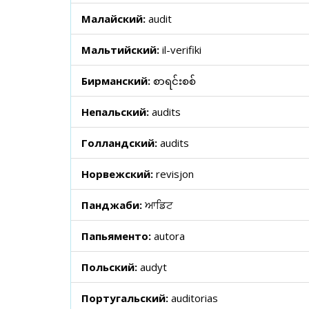
Малайский:
audit
Мальтийский:
il-verifiki
Бирманский:
စာရင်းစစ်
Непальский:
audits
Голландский:
audits
Норвежский:
revisjon
Панджаби:
ਆਡਿਟ
Папьяменто:
autora
Польский:
audyt
Португальский:
auditorias