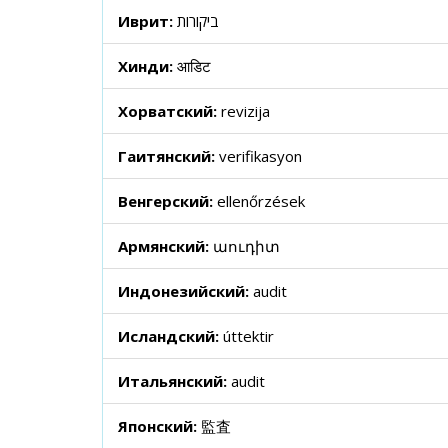
Иврит:
ביקורות
Хинди:
आडिट
Хорватский:
revizija
Гаитянский:
verifikasyon
Венгерский:
ellenőrzések
Армянский:
աուդիտ
Индонезийский:
audit
Исландский:
úttektir
Итальянский:
audit
Японский:
監査