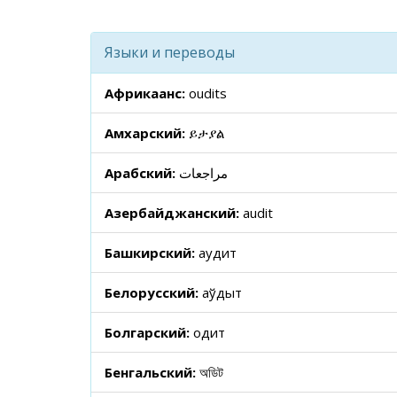
Языки и переводы
Африкаанс:
oudits
Амхарский:
ይታያል
Арабский:
مراجعات
Азербайджанский:
audit
Башкирский:
аудит
Белорусский:
аўдыт
Болгарский:
одит
Бенгальский:
অডিট