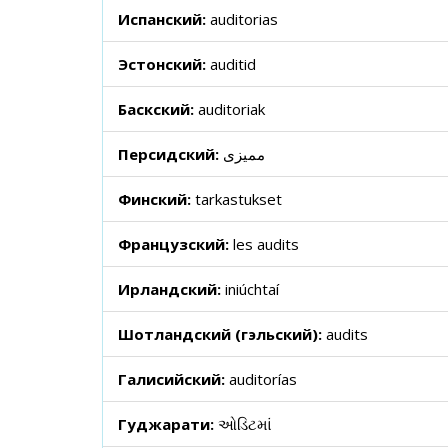
Испанский:
auditorias
Эстонский:
auditid
Баскский:
auditoriak
Персидский:
ممیزی
Финский:
tarkastukset
Французский:
les audits
Ирландский:
iniúchtaí
Шотландский (гэльский):
audits
Галисийский:
auditorías
Гуджарати:
ઓડિટમાં