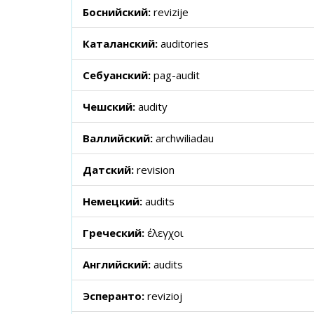
Боснийский:
revizije
Каталанский:
auditories
Себуанский:
pag-audit
Чешский:
audity
Валлийский:
archwiliadau
Датский:
revision
Немецкий:
audits
Греческий:
έλεγχοι
Английский:
audits
Эсперанто:
revizioj