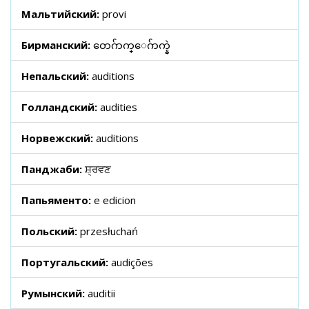
Мальтийский:
provi
Бирманский:
တေဂ်ာက္ေဂ်ာက္နဲ
Непальский:
auditions
Голландский:
audities
Норвежский:
auditions
Панджаби:
ਸ਼੍ਰਵਣ
Папьяменто:
e edicion
Польский:
przesłuchań
Португальский:
audições
Румынский:
auditii