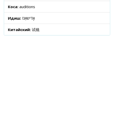
Коса:
auditions
Идиш:
אָדישאַנז
Китайский:
试镜