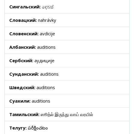
Сингальский:
දෙබස්
Словацкий:
nahrávky
Словенский:
avdicije
Албанский:
auditions
Сербский:
аудиције
Сунданский:
auditions
Шведский:
auditions
Суахили:
auditions
Тамильский:
ஸூத்ல் இருந்து வாய் வரயில்
Телугу:
పరీక్షించటం