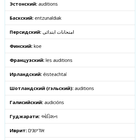
Эстонский:
auditions
Баскский:
entzunaldiak
Персидский:
امتحانات ابتدائی
Финский:
koe
Французский:
les auditions
Ирландский:
éisteachtaí
Шотландский (гэльский):
auditions
Галисийский:
audicións
Гуджарати:
ઓડિશન
Иврит:
אודישנים