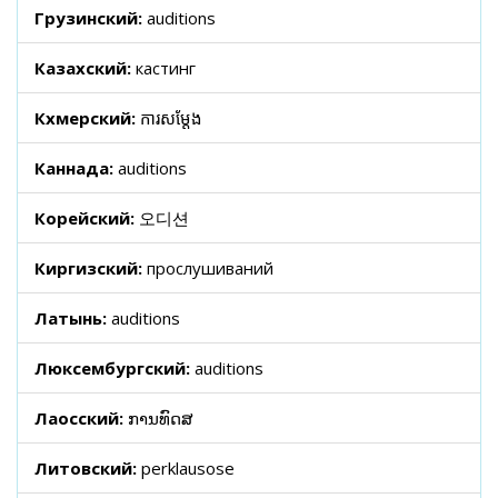
Грузинский:
auditions
Казахский:
кастинг
Кхмерский:
ការសម្ដែង
Каннада:
auditions
Корейский:
오디션
Киргизский:
прослушиваний
Латынь:
auditions
Люксембургский:
auditions
Лаосский:
ການທົດສ
Литовский:
perklausose