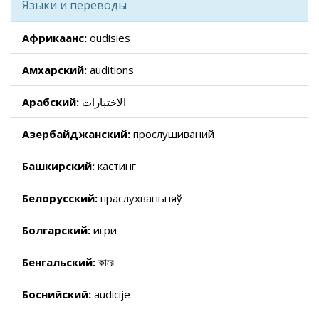
Языки и переводы
Африкаанс:
oudisies
Амхарский:
auditions
Арабский:
الاختبارات
Азербайджанский:
прослушиваний
Башкирский:
кастинг
Белорусский:
праслухваньняў
Болгарский:
игри
Бенгальский:
কারে
Боснийский:
audicije