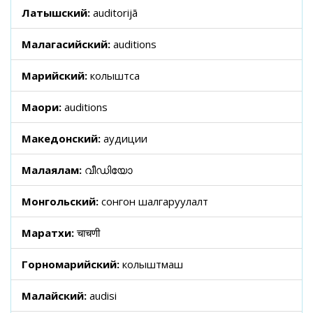
Латышский:
auditorijā
Малагасийский:
auditions
Марийский:
колыштса
Маори:
auditions
Македонский:
аудиции
Малаялам:
വീഡിയോ
Монгольский:
сонгон шалгаруулалт
Маратхи:
चाचणी
Горномарийский:
колыштмаш
Малайский:
audisi