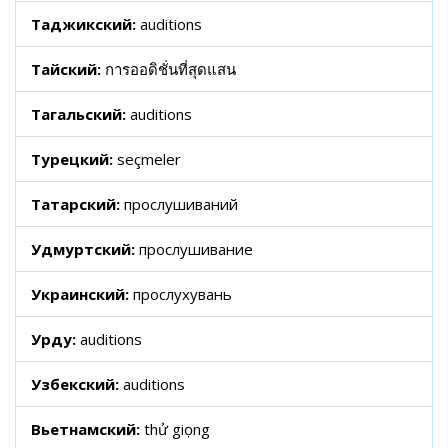
Таджикский:
auditions
Тайский:
การออดิชั่นที่สุดแสน
Тагальский:
auditions
Турецкий:
seçmeler
Татарский:
прослушиваний
Удмуртский:
прослушивание
Украинский:
прослухувань
Урду:
auditions
Узбекский:
auditions
Вьетнамский:
thử giọng