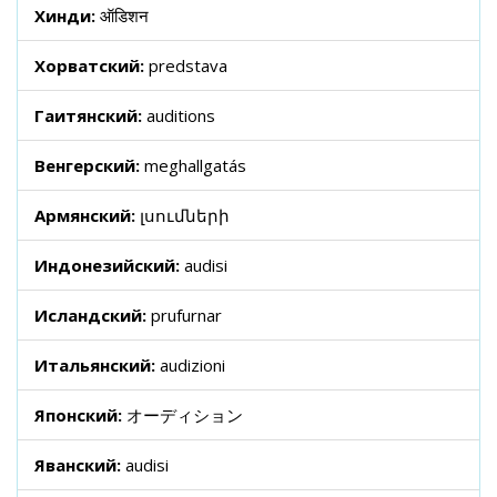
Хинди:
ऑडिशन
Хорватский:
predstava
Гаитянский:
auditions
Венгерский:
meghallgatás
Армянский:
լսումների
Индонезийский:
audisi
Исландский:
prufurnar
Итальянский:
audizioni
Японский:
オーディション
Яванский:
audisi