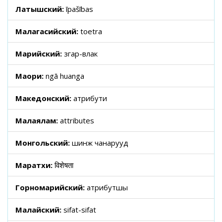
Латышский:
īpašības
Малагасийский:
toetra
Марийский:
ӱзгар-влак
Маори:
ngā huanga
Македонский:
атрибути
Малаялам:
attributes
Монгольский:
шинж чанарууд
Маратхи:
विशेषता
Горномарийский:
атрибутшы
Малайский:
sifat-sifat