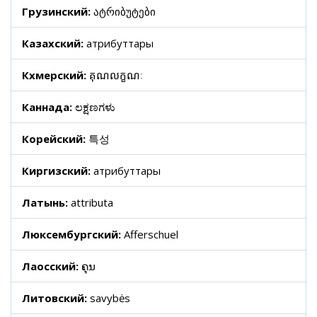
Грузинский:
ატრიბუტები
Казахский:
атрибуттары
Кхмерский:
គុណលក្ខណៈ
Каннада:
ಲಕ್ಷಣಗಳು
Корейский:
특성
Киргизский:
атрибуттары
Латынь:
attributa
Люксембургский:
Afferschuel
Лаосский:
ຄຸນ
Литовский:
savybės