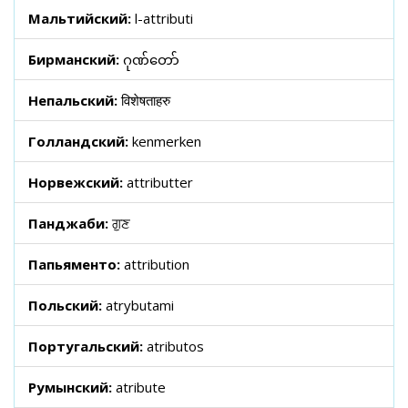
Мальтийский:
l-attributi
Бирманский:
ဂုဏ်တော်
Непальский:
विशेषताहरु
Голландский:
kenmerken
Норвежский:
attributter
Панджаби:
ਗੁਣ
Папьяменто:
attribution
Польский:
atrybutami
Португальский:
atributos
Румынский:
atribute