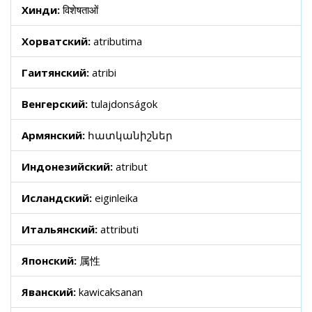
Хинди:
विशेषताओं
Хорватский:
atributima
Гаитянский:
atribi
Венгерский:
tulajdonságok
Армянский:
հատկանիշներ
Индонезийский:
atribut
Исландский:
eiginleika
Итальянский:
attributi
Японский:
属性
Яванский:
kawicaksanan