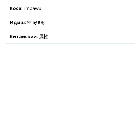
Коса:
iimpawu
Идиш:
אַטראַביוץ
Китайский:
属性