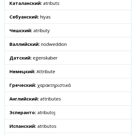
Каталанский:
atributs
Себуанский:
hiyas
Чешский:
atributy
Валлийский:
nodweddion
Датский:
egenskaber
Немецкий:
Attribute
Греческий:
χαρακτηριστικά
Английский:
attributes
Эсперанто:
atributoj
Испанский:
atributos