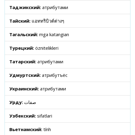
Таджикский:
атрибутами
Тайский:
แอททริบิวต์ต่างๆ
Тагальский:
mga katangian
Турецкий:
öznitelikleri
Татарский:
атрибутами
Удмуртский:
атрибутъёс
Украинский:
атрибутами
Урду:
صفات
Узбекский:
sifatlari
Вьетнамский:
tính