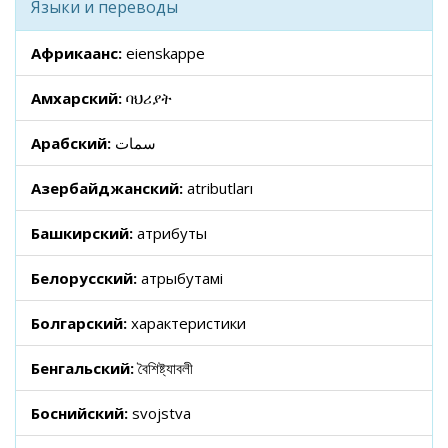
Языки и переводы
Африкаанс:
eienskappe
Амхарский:
ባህሪያት
Арабский:
سمات
Азербайджанский:
atributları
Башкирский:
атрибуты
Белорусский:
атрыбутамі
Болгарский:
характеристики
Бенгальский:
বৈশিষ্ট্যাবলী
Боснийский:
svojstva