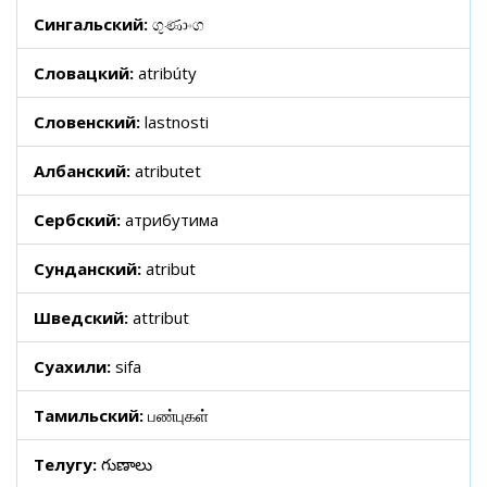
Сингальский:
ගුණාංග
Словацкий:
atribúty
Словенский:
lastnosti
Албанский:
atributet
Сербский:
атрибутима
Сунданский:
atribut
Шведский:
attribut
Суахили:
sifa
Тамильский:
பண்புகள்
Телугу:
గుణాలు