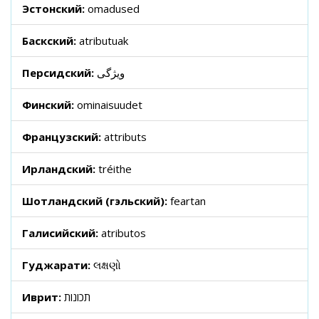
Эстонский:
omadused
Баскский:
atributuak
Персидский:
ویژگی
Финский:
ominaisuudet
Французский:
attributs
Ирландский:
tréithe
Шотландский (гэльский):
feartan
Галисийский:
atributos
Гуджарати:
લક્ષણો
Иврит:
תכונות