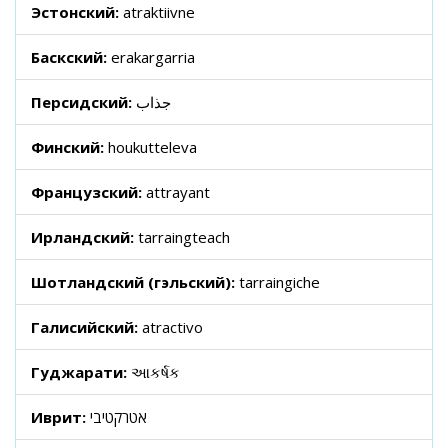
Эстонский:
atraktiivne
Баскский:
erakargarria
Персидский:
جذاب
Финский:
houkutteleva
Французский:
attrayant
Ирландский:
tarraingteach
Шотландский (гэльский):
tarraingiche
Галисийский:
atractivo
Гуджарати:
આકર્ષક
Иврит:
אטרקטיבי