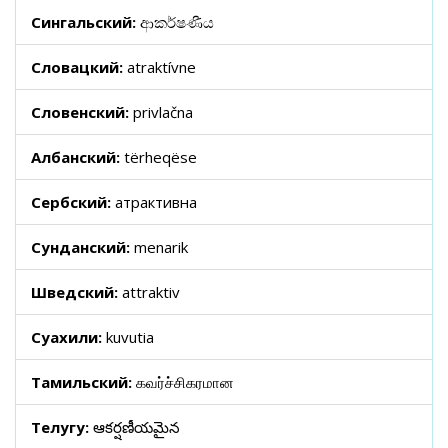
Сингальский:
ආකර්ෂණීය
Словацкий:
atraktívne
Словенский:
privlačna
Албанский:
tërheqëse
Сербский:
атрактивна
Сунданский:
menarik
Шведский:
attraktiv
Суахили:
kuvutia
Тамильский:
கவர்ச்சிகரமான
Телугу:
ఆకర్షణీయమైన