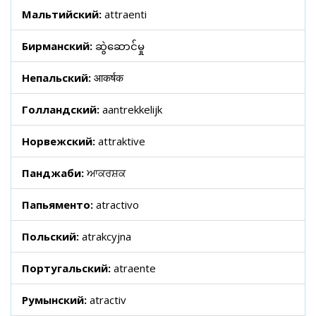
Мальтийский:
attraenti
Бирманский:
ဆွဲဆောင်မှု
Непальский:
आकर्षक
Голландский:
aantrekkelijk
Норвежский:
attraktive
Панджаби:
ਆਕਰਸ਼ਕ
Папьяменто:
atractivo
Польский:
atrakcyjna
Португальский:
atraente
Румынский:
atractiv