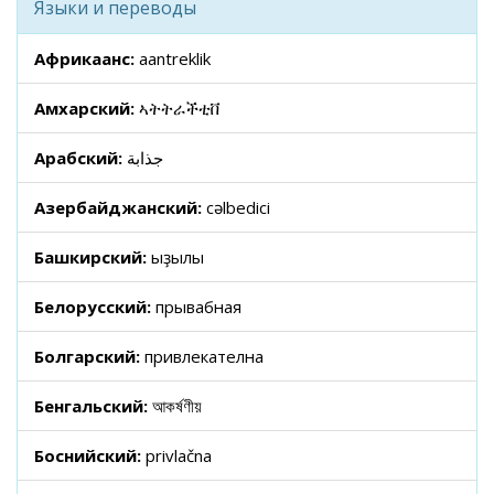
Языки и переводы
Африкаанс:
aantreklik
Амхарский:
ኣትትራችቲቨ
Арабский:
جذابة
Азербайджанский:
cəlbedici
Башкирский:
ҡыҙыҡлы
Белорусский:
прывабная
Болгарский:
привлекателна
Бенгальский:
আকর্ষণীয়
Боснийский:
privlačna