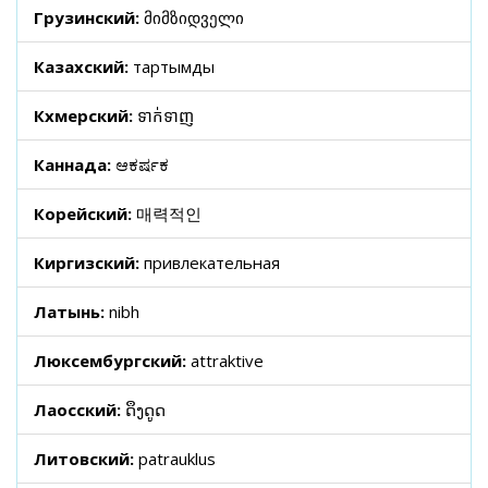
Грузинский:
მიმზიდველი
Казахский:
тартымды
Кхмерский:
ទាក់ទាញ
Каннада:
ಆಕರ್ಷಕ
Корейский:
매력적인
Киргизский:
привлекательная
Латынь:
nibh
Люксембургский:
attraktive
Лаосский:
ດຶງດູດ
Литовский:
patrauklus