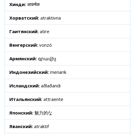
Хинди:
आकर्षक
Хорватский:
atraktivna
Гаитянский:
atire
Венгерский:
vonzó
Армянский:
գրավիչ
Индонезийский:
menarik
Исландский:
aðlaðandi
Итальянский:
attraente
Японский:
魅力的な
Яванский:
atraktif