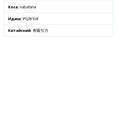
Коса:
nabafana
Идиш:
אַטראַקטיוו
Китайский:
有吸引力