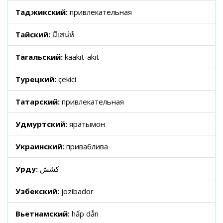
Таджикский:
привлекательная
Тайский:
มีเสน่ห์
Тагальский:
kaakit-akit
Турецкий:
çekici
Татарский:
привлекательная
Удмуртский:
яратымон
Украинский:
приваблива
Урду:
کشش
Узбекский:
jozibador
Вьетнамский:
hấp dẫn