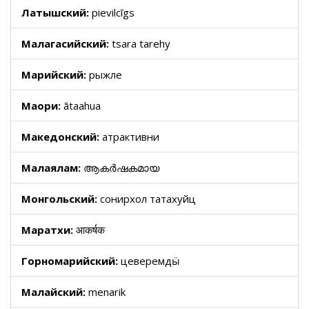
Латышский:
pievilcīgs
Малагасийский:
tsara tarehy
Марийский:
рыжле
Маори:
ātaahua
Македонский:
атрактивни
Малаялам:
ആകർഷകമായ
Монгольский:
сонирхол татахуйц
Маратхи:
आकर्षक
Горномарийский:
цеверемдӹ
Малайский:
menarik