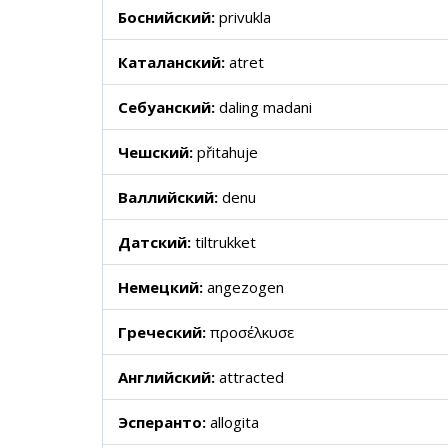
Боснийский:
privukla
Каталанский:
atret
Себуанский:
daling madani
Чешский:
přitahuje
Валлийский:
denu
Датский:
tiltrukket
Немецкий:
angezogen
Греческий:
προσέλκυσε
Английский:
attracted
Эсперанто:
allogita