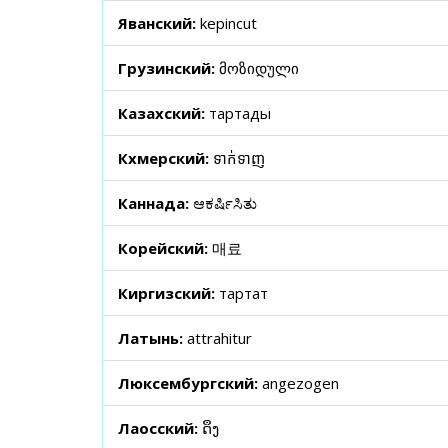
Яванский:
kepincut
Грузинский:
მოზიდული
Казахский:
тартады
Кхмерский:
ទាក់ទាញ
Каннада:
ಆಕರ್ಷಿಸಿತು
Корейский:
매료
Киргизский:
тартат
Латынь:
attrahitur
Люксембургский:
angezogen
Лаосский:
ດຶງ