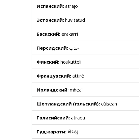
Испанский:
atrajo
Эстонский:
huvitatud
Баскский:
erakarri
Персидский:
جذب
Финский:
houkutteli
Французский:
attiré
Ирландский:
mheall
Шотландский (гэльский):
cùisean
Галисийский:
atraeu
Гуджарати:
ખેંચ્યું