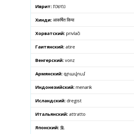
Иврит:
נמשכת
Хинди:
आकर्षित किया
Хорватский:
privlači
Гаитянский:
atire
Венгерский:
vonz
Армянский:
գրավում
Индонезийский:
menarik
Исландский:
dregist
Итальянский:
attratto
Японский:
集