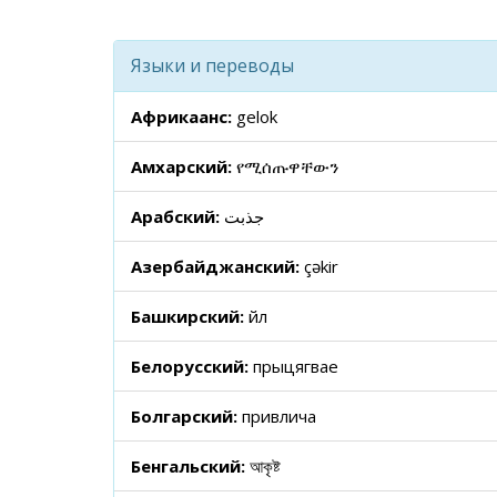
Языки и переводы
Африкаанс:
gelok
Амхарский:
የሚሰጡዋቸውን
Арабский:
جذبت
Азербайджанский:
çəkir
Башкирский:
йәл
Белорусский:
прыцягвае
Болгарский:
привлича
Бенгальский:
আকৃষ্ট