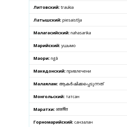
Литовский:
traukia
Латышский:
piesaistīja
Малагасийский:
nahasarika
Марийский:
ушымо
Маори:
ngā
Македонский:
привлечени
Малаялам:
ആകർഷിക്കപ്പെടുന്നത്
Монгольский:
татсан
Маратхи:
आकर्षित
Горномарийский:
санзалан