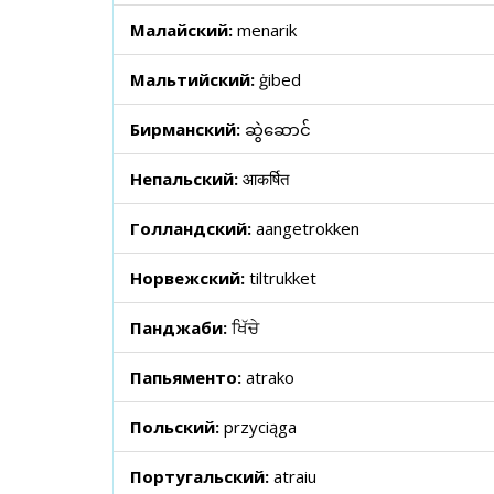
Малайский:
menarik
Мальтийский:
ġibed
Бирманский:
ဆွဲဆောင်
Непальский:
आकर्षित
Голландский:
aangetrokken
Норвежский:
tiltrukket
Панджаби:
ਖਿੱਚੇ
Папьяменто:
atrako
Польский:
przyciąga
Португальский:
atraiu