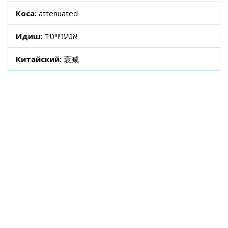
Коса:
attenuated
Идиш:
אַטעניוייטיד
Китайский:
衰减