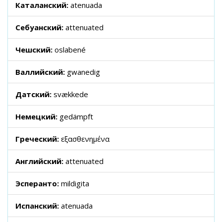
Каталанский:
atenuada
Себуанский:
attenuated
Чешский:
oslabené
Валлийский:
gwanedig
Датский:
svækkede
Немецкий:
gedämpft
Греческий:
εξασθενημένα
Английский:
attenuated
Эсперанто:
mildigita
Испанский:
atenuada