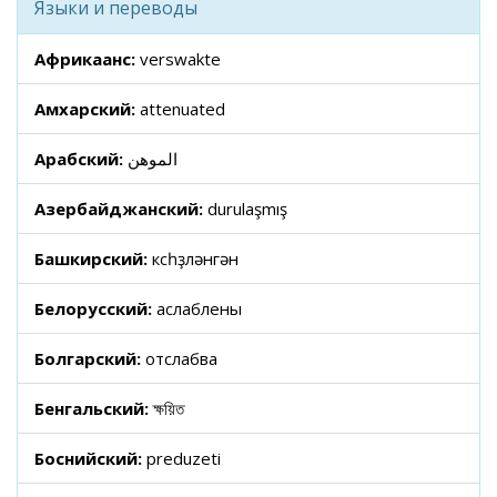
Языки и переводы
Африкаанс:
verswakte
Амхарский:
attenuated
Арабский:
الموهن
Азербайджанский:
durulaşmış
Башкирский:
көсһөҙләнгән
Белорусский:
аслаблены
Болгарский:
отслабва
Бенгальский:
ক্ষয়িত
Боснийский:
preduzeti