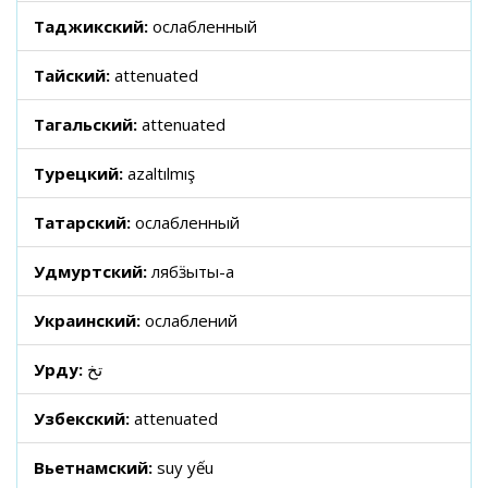
Таджикский:
ослабленный
Тайский:
attenuated
Тагальский:
attenuated
Турецкий:
azaltılmış
Татарский:
ослабленный
Удмуртский:
лябӟыты-а
Украинский:
ослаблений
Урду:
تخ
Узбекский:
attenuated
Вьетнамский:
suy yếu