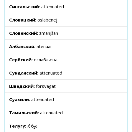
Сингальский:
attenuated
Словацкий:
oslabenej
Словенский:
zmanjšan
Албанский:
atenuar
Сербский:
ослабљена
Сунданский:
attenuated
Шведский:
försvagat
Суахили:
attenuated
Тамильский:
attenuated
Телугу:
సన్నం