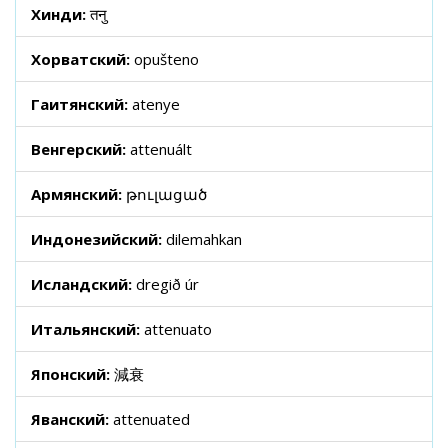
Хинди:
तनु
Хорватский:
opušteno
Гаитянский:
atenye
Венгерский:
attenuált
Армянский:
թուլացած
Индонезийский:
dilemahkan
Исландский:
dregið úr
Итальянский:
attenuato
Японский:
減衰
Яванский:
attenuated