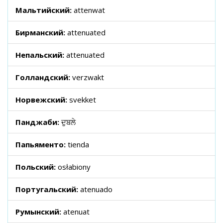
Мальтийский:
attenwat
Бирманский:
attenuated
Непальский:
attenuated
Голландский:
verzwakt
Норвежский:
svekket
Панджаби:
ਦੁਬਲੇ
Папьяменто:
tienda
Польский:
osłabiony
Португальский:
atenuado
Румынский:
atenuat