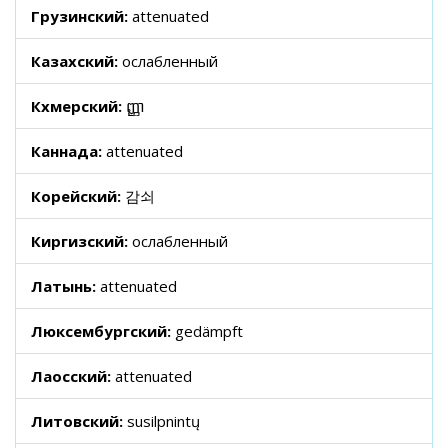
Грузинский:
attenuated
Казахский:
ослабленный
Кхмерский:
ញ្ញា
Каннада:
attenuated
Корейский:
감쇠
Киргизский:
ослабленный
Латынь:
attenuated
Люксембургский:
gedämpft
Лаосский:
attenuated
Литовский:
susilpnintų