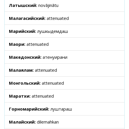
Латышский:
novājinātu
Малагасийский:
attenuated
Марийский:
лушкыдемдаш
Маори:
attenuated
Македонский:
атенуирани
Малаялам:
attenuated
Монгольский:
attenuated
Маратхи:
attenuated
Горномарийский:
луштараш
Малайский:
dilemahkan