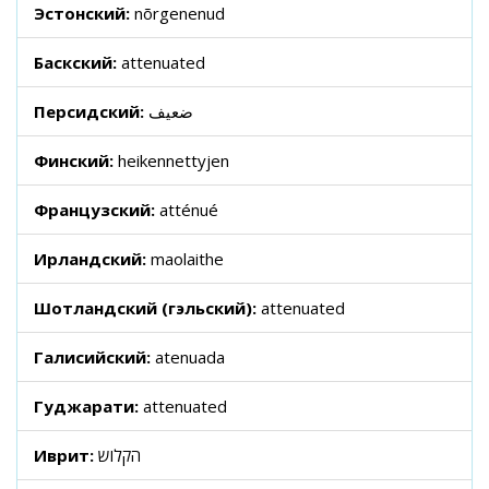
Эстонский:
nõrgenenud
Баскский:
attenuated
Персидский:
ضعیف
Финский:
heikennettyjen
Французский:
atténué
Ирландский:
maolaithe
Шотландский (гэльский):
attenuated
Галисийский:
atenuada
Гуджарати:
attenuated
Иврит:
הקלוש