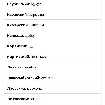
Грузинский:
სცადა
Казахский:
тырысты
Кхмерский:
បានព្យាយា
Каннада:
ಪ್ರಯತ್ನ
Корейский:
도
Киргизский:
попытался
Латынь:
conatus
Люксембургский:
versicht
Лаосский:
ພະຍາຍາມ
Литовский:
bandė