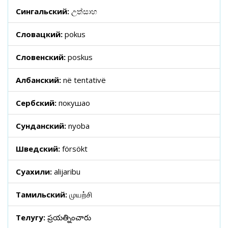
Сингальский:
උත්සාහ
Словацкий:
pokus
Словенский:
poskus
Албанский:
në tentativë
Сербский:
покушао
Сунданский:
nyoba
Шведский:
försökt
Суахили:
alijaribu
Тамильский:
முயற்சி
Телугу:
ప్రయత్నించారు