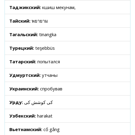
Таджикский:
кӯшиш мекунам,
Тайский:
พยายาม
Тагальский:
tinangka
Турецкий:
teşebbüs
Татарский:
попытался
Удмуртский:
утчаны
Украинский:
спробував
Урду:
کی کوشش کی
Узбекский:
harakat
Вьетнамский:
cố gắng