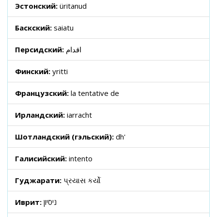
Эстонский:
üritanud
Баскский:
saiatu
Персидский:
اقدام
Финский:
yritti
Французский:
la tentative de
Ирландский:
iarracht
Шотландский (гэльский):
dh'
Галисийский:
intento
Гуджарати:
પ્રયાસ કર્યો
Иврит:
ניסיון