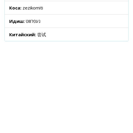
Коса:
zezikomiti
Идиш:
געפרוווט
Китайский:
尝试