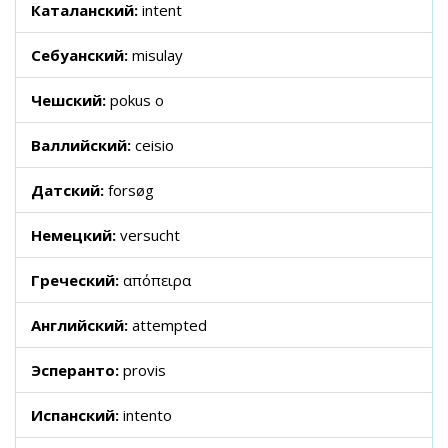
Каталанский:
intent
Себуанский:
misulay
Чешский:
pokus o
Валлийский:
ceisio
Датский:
forsøg
Немецкий:
versucht
Греческий:
απόπειρα
Английский:
attempted
Эсперанто:
provis
Испанский:
intento