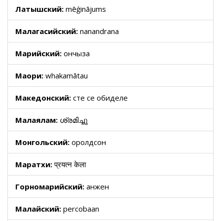
Латышский:
mēģinājums
Малагасийский:
nanandrana
Марийский:
ончыза
Маори:
whakamātau
Македонский:
сте се обиделе
Малаялам:
ശ്രമിച്ചു
Монгольский:
оролдсон
Маратхи:
प्रयत्न केला
Горномарийский:
анжен
Малайский:
percobaan