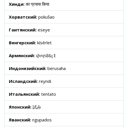
Хинди:
का प्रयास किया
Хорватский:
pokušao
Гаитянский:
eseye
Венгерский:
kísérlet
Армянский:
փորձել է
Индонезийский:
berusaha
Исландский:
reyndi
Итальянский:
tentato
Японский:
試み
Яванский:
ngupados