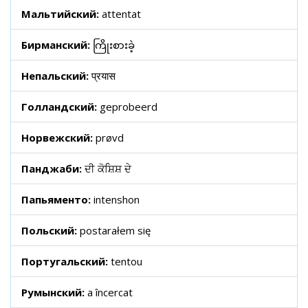
Мальтийский:
attentat
Бирманский:
ကြိုးစားခဲ့
Непальский:
प्रयास
Голландский:
geprobeerd
Норвежский:
prøvd
Панджаби:
ਦੀ ਕੋਸ਼ਿਸ਼ ਦੇ
Папьяменто:
intenshon
Польский:
postarałem się
Португальский:
tentou
Румынский:
a încercat