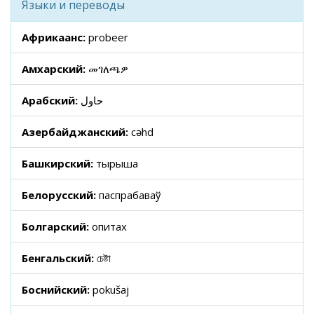
Языки и переводы
Африкаанс:
probeer
Амхарский:
መገለጫዎ
Арабский:
حاول
Азербайджанский:
cəhd
Башкирский:
тырыша
Белорусский:
паспрабаваў
Болгарский:
опитах
Бенгальский:
চেষ্টা
Боснийский:
pokušaj