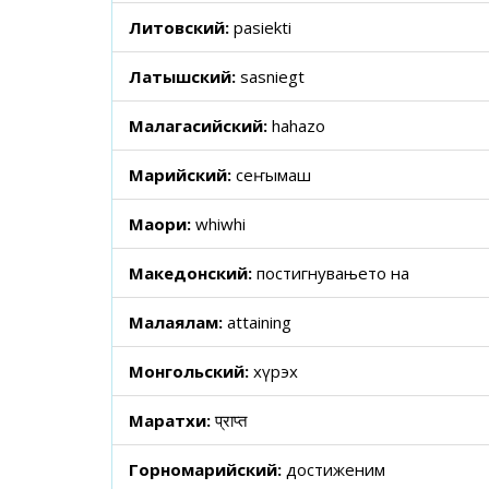
Литовский:
pasiekti
Латышский:
sasniegt
Малагасийский:
hahazo
Марийский:
сеҥымаш
Маори:
whiwhi
Македонский:
постигнувањето на
Малаялам:
attaining
Монгольский:
хүрэх
Маратхи:
प्राप्त
Горномарийский:
достиженим