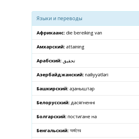
Языки и переводы
Африкаанс:
die bereiking van
Амхарский:
attaining
Арабский:
تحقيق
Азербайджанский:
nailiyyətləri
Башкирский:
ҡаҙаныштар
Белорусский:
дасягненні
Болгарский:
постигане на
Бенгальский:
অর্জনের