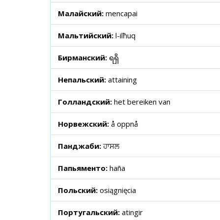
Малайский:
mencapai
Мальтийский:
l-ilħuq
Бирманский:
ရရှိ
Непальский:
attaining
Голландский:
het bereiken van
Норвежский:
å oppnå
Панджаби:
ਹਾਸਲ
Папьяменто:
haña
Польский:
osiągnięcia
Португальский:
atingir