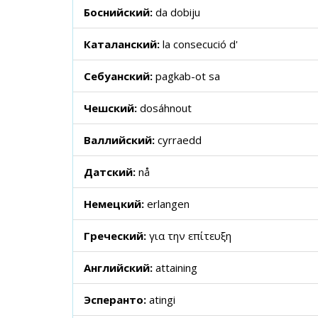
Боснийский:
da dobiju
Каталанский:
la consecució d'
Себуанский:
pagkab-ot sa
Чешский:
dosáhnout
Валлийский:
cyrraedd
Датский:
nå
Немецкий:
erlangen
Греческий:
για την επίτευξη
Английский:
attaining
Эсперанто:
atingi