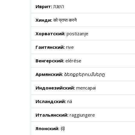
Иврит:
השגת
Хинди:
को प्राप्त करने
Хорватский:
postizanje
Гаитянский:
rive
Венгерский:
elérése
Армянский:
ձեռքբերումները
Индонезийский:
mencapai
Исландский:
ná
Итальянский:
raggiungere
Японский:
得