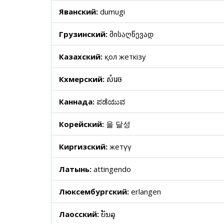
Яванский:
dumugi
Грузинский:
მისაღწევად
Казахский:
қол жеткізу
Кхмерский:
សំរេច
Каннада:
ಪಡೆಯುವ
Корейский:
을 달성
Киргизский:
жетүү
Латынь:
attingendo
Люксембургский:
erlangen
Лаосский:
ບັນລຸ