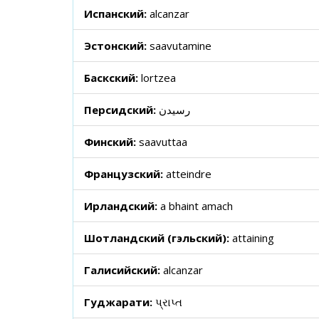
Испанский:
alcanzar
Эстонский:
saavutamine
Баскский:
lortzea
Персидский:
رسیدن
Финский:
saavuttaa
Французский:
atteindre
Ирландский:
a bhaint amach
Шотландский (гэльский):
attaining
Галисийский:
alcanzar
Гуджарати:
પ્રાપ્ત