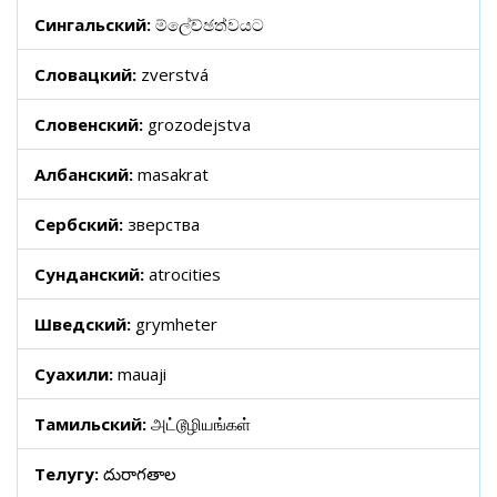
Сингальский:
ම්ලේච්ඡත්වයට
Словацкий:
zverstvá
Словенский:
grozodejstva
Албанский:
masakrat
Сербский:
зверства
Сунданский:
atrocities
Шведский:
grymheter
Суахили:
mauaji
Тамильский:
அட்டூழியங்கள்
Телугу:
దురాగతాల