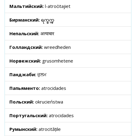
Мальтийский:
l-atroċitajiet
Бирманский:
ရက္စက္ၾ
Непальский:
अत्याचार
Голландский:
wreedheden
Норвежский:
grusomhetene
Панджаби:
ਜ਼ੁਲਮ
Папьяменто:
atrocidades
Польский:
okrucieństwa
Португальский:
atrocidades
Румынский:
atrocitățile