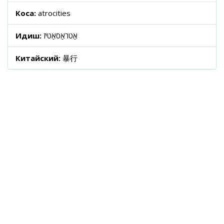
Коса:
atrocities
Идиш:
אַטראַסאַטיז
Китайский:
暴行