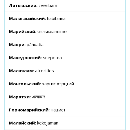
Латышский:
zvērībām
Малагасийский:
habibiana
Марийский:
янлыкланыше
Маори:
pāhuatia
Македонский:
ѕверства
Малаялам:
atrocities
Монгольский:
харгис хэрцгий
Маратхи:
अत्याचार
Горномарийский:
нацист
Малайский:
kekejaman