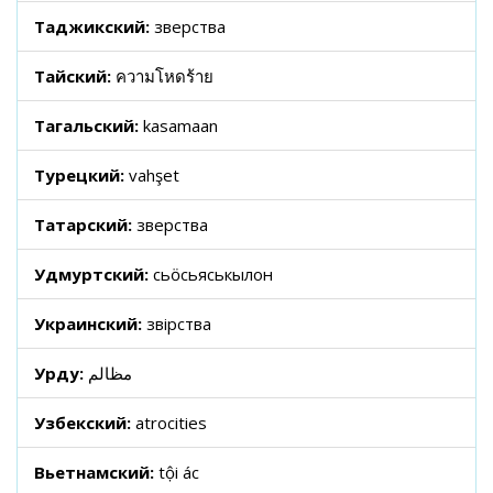
Таджикский:
зверства
Тайский:
ความโหดร้าย
Тагальский:
kasamaan
Турецкий:
vahşet
Татарский:
зверства
Удмуртский:
сьӧсьяськылон
Украинский:
звірства
Урду:
مظالم
Узбекский:
atrocities
Вьетнамский:
tội ác