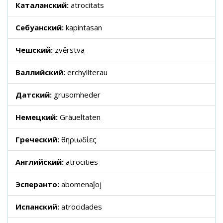
Каталанский:
atrocitats
Себуанский:
kapintasan
Чешский:
zvěrstva
Валлийский:
erchyllterau
Датский:
grusomheder
Немецкий:
Gräueltaten
Греческий:
θηριωδίες
Английский:
atrocities
Эсперанто:
abomenaĵoj
Испанский:
atrocidades