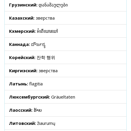
Грузинский:
დანაშაულები
Казахский:
зверства
Кхмерский:
អំពើឃោរឃៅ
Каннада:
ದೌರ್ಜನ್ಯ
Корейский:
잔학 행위
Киргизский:
зверства
Латынь:
flagitia
Люксембургский:
Gräueltaten
Лаосский:
ຮ້າຍ
Литовский:
žiaurumų