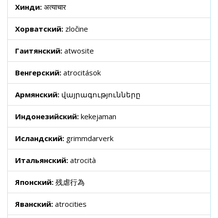
Хинди:
अत्याचार
Хорватский:
zločine
Гаитянский:
atwosite
Венгерский:
atrocitások
Армянский:
վայրագությունները
Индонезийский:
kekejaman
Исландский:
grimmdarverk
Итальянский:
atrocità
Японский:
残虐行為
Яванский:
atrocities