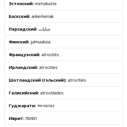
Эстонский:
metsikuste
Баскский:
ankerkeriak
Персидский:
جنایات
Финский:
julmuuksia
Французский:
atrocités
Ирландский:
atrocities
Шотландский (гэльский):
atrocities
Галисийский:
atrocidades
Гуджарати:
અત્યાચાર
Иврит:
הזוועות