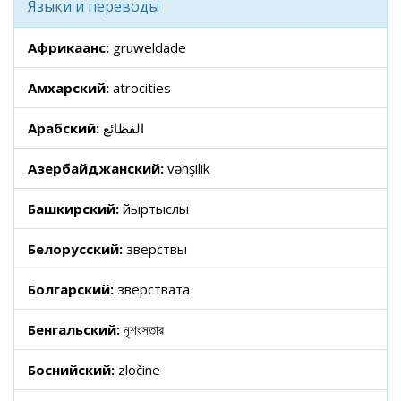
Языки и переводы
Африкаанс:
gruweldade
Амхарский:
atrocities
Арабский:
الفظائع
Азербайджанский:
vəhşilik
Башкирский:
йыртҡыслыҡ
Белорусский:
зверствы
Болгарский:
зверствата
Бенгальский:
নৃশংসতার
Боснийский:
zločine