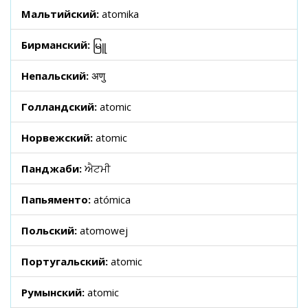
Мальтийский:
atomika
Бирманский:
မြူ
Непальский:
अणु
Голландский:
atomic
Норвежский:
atomic
Панджаби:
ਐਟਮੀ
Папьяменто:
atómica
Польский:
atomowej
Португальский:
atomic
Румынский:
atomic