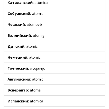
Каталанский:
atòmica
Себуанский:
atomic
Чешский:
atomové
Валлийский:
atomig
Датский:
atomic
Немецкий:
atomic
Греческий:
ατομικής
Английский:
atomic
Эсперанто:
atoma
Испанский:
atómica