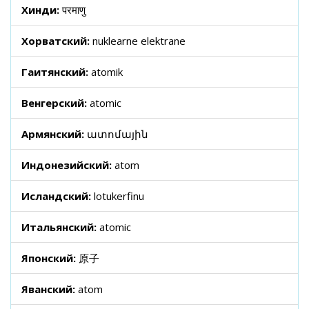
Хинди:
परमाणु
Хорватский:
nuklearne elektrane
Гаитянский:
atomik
Венгерский:
atomic
Армянский:
ատոմային
Индонезийский:
atom
Исландский:
lotukerfinu
Итальянский:
atomic
Японский:
原子
Яванский:
atom