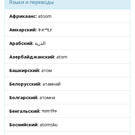
Языки и переводы
Африкаанс:
atoom
Амхарский:
ቅድሚያ
Арабский:
الذرية
Азербайджанский:
atom
Башкирский:
атом
Белорусский:
атамнай
Болгарский:
атомна
Бенгальский:
পারমাণবিক
Боснийский:
atomsku