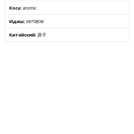
Коса:
atomic
Идиш:
אַטאָמישע
Китайский:
原子