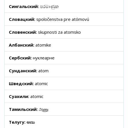
Сингальский:
පරමාණුක
Словацкий:
spoločenstva pre atómovú
Словенский:
skupnosti za atomsko
Албанский:
atomike
Сербский:
нуклеарне
Сунданский:
atom
Шведский:
atomic
Суахили:
atomic
Тамильский:
அணு
Телугу:
అణు