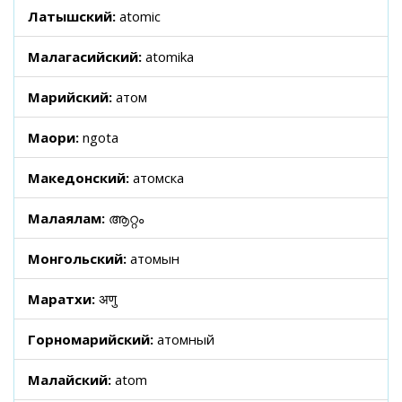
Латышский:
atomic
Малагасийский:
atomika
Марийский:
атом
Маори:
ngota
Македонский:
атомска
Малаялам:
ആറ്റം
Монгольский:
атомын
Маратхи:
अणु
Горномарийский:
атомный
Малайский:
atom