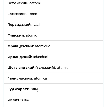
Эстонский:
aatomi
Баскский:
atomic
Персидский:
اتمی
Финский:
atomic
Французский:
atomique
Ирландский:
adamhach
Шотландский (гэльский):
atomic
Галисийский:
atómica
Гуджарати:
અણુ
Иврит:
אטומי