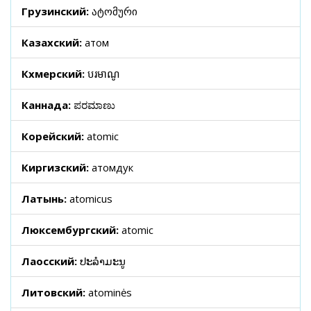
Грузинский:
ატომური
Казахский:
атом
Кхмерский:
បរមាណូ
Каннада:
ಪರಮಾಣು
Корейский:
atomic
Киргизский:
атомдук
Латынь:
atomicus
Люксембургский:
atomic
Лаосский:
ປະລໍາມະນູ
Литовский:
atominės