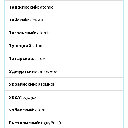
Таджикский:
atomic
Тайский:
อะตอม
Тагальский:
atomic
Турецкий:
atom
Татарский:
атом
Удмуртский:
атомной
Украинский:
атомної
Урду:
جوہری
Узбекский:
atom
Вьетнамский:
nguyên tử