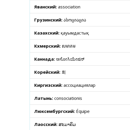
Яванский:
association
Грузинский:
ასოციაცია
Казахский:
қауымдастық
Кхмерский:
សមាគម
Каннада:
ಅಸೋಸಿಯೇಷನ್
Корейский:
회
Киргизский:
ассоциациялар
Латынь:
consociationis
Люксембургский:
Équipe
Лаосский:
ສະມາຄົມ