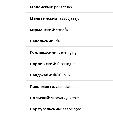
Малайский:
persatuan
Мальтийский:
assoċjazzjoni
Бирманский:
အသင်း
Непальский:
संघ
Голландский:
vereniging
Норвежский:
foreningen
Панджаби:
ਐਸੋਸੀਏਸ਼ਨ
Папьяменто:
association
Польский:
stowarzyszenie
Португальский:
associação