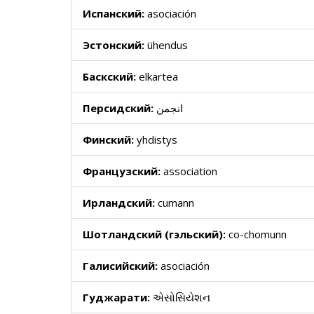
Испанский:
asociación
Эстонский:
ühendus
Баскский:
elkartea
Персидский:
انجمن
Финский:
yhdistys
Французский:
association
Ирландский:
cumann
Шотландский (гэльский):
co-chomunn
Галисийский:
asociación
Гуджарати:
એસોસિયેશન