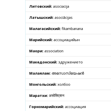
Литовский:
asociacija
Латышский:
asociācijas
Малагасийский:
fikambanana
Марийский:
ассоциацийын
Маори:
association
Македонский:
здружението
Малаялам:
അസോസിയേഷൻ
Монгольский:
холбоо
Маратхи:
असोसिएशन
Горномарийский:
ассоциация