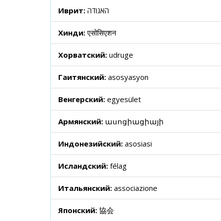
Иврит:
האגודה
Хинди:
एसोसिएशन
Хорватский:
udruge
Гаитянский:
asosyasyon
Венгерский:
egyesület
Армянский:
ասոցիացիայի
Индонезийский:
asosiasi
Исландский:
félag
Итальянский:
associazione
Японский:
協会