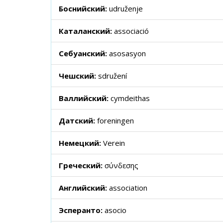
Боснийский:
udruženje
Каталанский:
associació
Себуанский:
asosasyon
Чешский:
sdružení
Валлийский:
cymdeithas
Датский:
foreningen
Немецкий:
Verein
Греческий:
σύνδεσης
Английский:
association
Эсперанто:
asocio