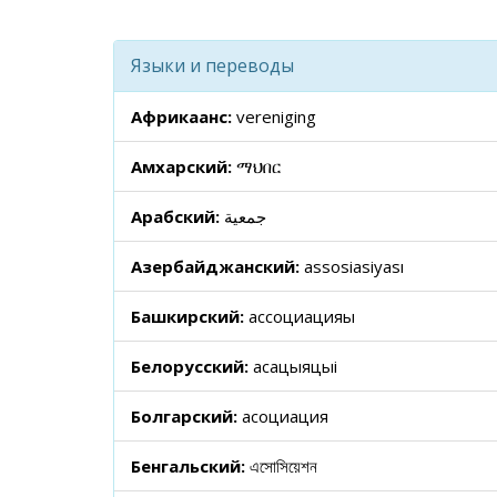
Языки и переводы
Африкаанс:
vereniging
Амхарский:
ማህበር
Арабский:
جمعية
Азербайджанский:
assosiasiyası
Башкирский:
ассоциацияһы
Белорусский:
асацыяцыі
Болгарский:
асоциация
Бенгальский:
এসোসিয়েশন