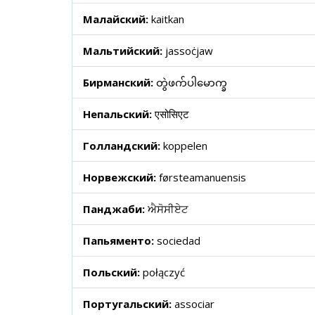
Малайский:
kaitkan
Мальтийский:
jassoċjaw
Бирманский:
တွဲဖက်ပါမောက္ခ
Непальский:
एसोसिएट
Голландский:
koppelen
Норвежский:
førsteamanuensis
Панджаби:
ਐਸੋਸੀਏਟ
Папьяменто:
sociedad
Польский:
połączyć
Португальский:
associar