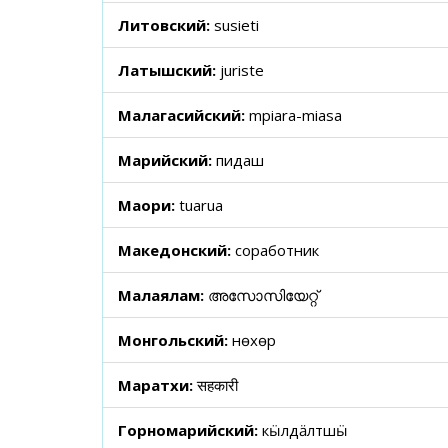
Литовский:
susieti
Латышский:
juriste
Малагасийский:
mpiara-miasa
Марийский:
пидаш
Маори:
tuarua
Македонский:
соработник
Малаялам:
അസോസിയേറ്റ്
Монгольский:
нөхөр
Маратхи:
सहकारी
Горномарийский:
кӹлдӓлтшӹ