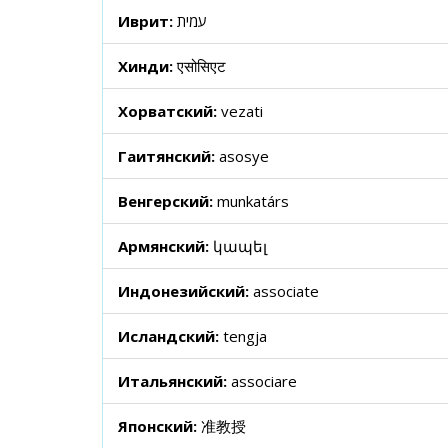
Иврит:
עמית
Хинди:
एसोसिएट
Хорватский:
vezati
Гаитянский:
asosye
Венгерский:
munkatárs
Армянский:
կապել
Индонезийский:
associate
Исландский:
tengja
Итальянский:
associare
Японский:
准教授