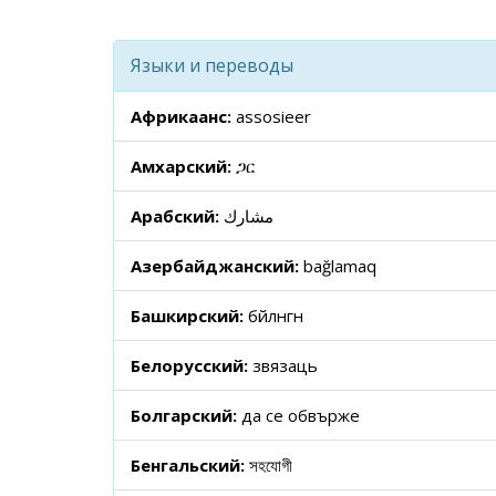
Языки и переводы
Африкаанс:
assosieer
Амхарский:
ጋር
Арабский:
مشارك
Азербайджанский:
bağlamaq
Башкирский:
бәйләнгән
Белорусский:
звязаць
Болгарский:
да се обвърже
Бенгальский:
সহযোগী