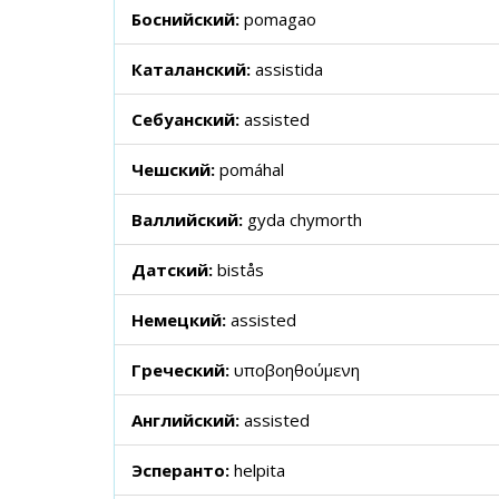
Боснийский:
pomagao
Каталанский:
assistida
Себуанский:
assisted
Чешский:
pomáhal
Валлийский:
gyda chymorth
Датский:
bistås
Немецкий:
assisted
Греческий:
υποβοηθούμενη
Английский:
assisted
Эсперанто:
helpita