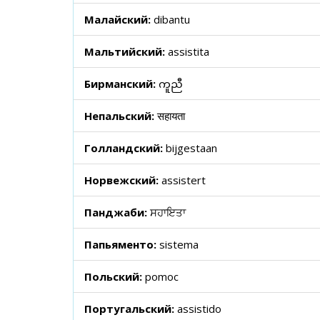
Малайский:
dibantu
Мальтийский:
assistita
Бирманский:
ကူညီ
Непальский:
सहायता
Голландский:
bijgestaan
Норвежский:
assistert
Панджаби:
ਸਹਾਇਤਾ
Папьяменто:
sistema
Польский:
pomoc
Португальский:
assistido