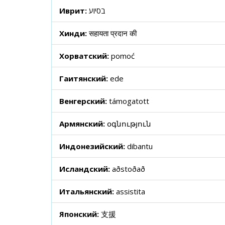
Иврит:
בסיוע
Хинди:
सहायता प्रदान की
Хорватский:
pomoć
Гаитянский:
ede
Венгерский:
támogatott
Армянский:
օգնություն
Индонезийский:
dibantu
Исландский:
aðstoðað
Итальянский:
assistita
Японский:
支援