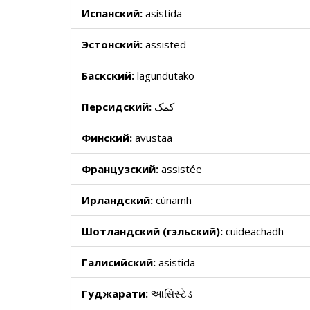
Испанский:
asistida
Эстонский:
assisted
Баскский:
lagundutako
Персидский:
کمک
Финский:
avustaa
Французский:
assistée
Ирландский:
cúnamh
Шотландский (гэльский):
cuideachadh
Галисийский:
asistida
Гуджарати:
આસિસ્ટેડ