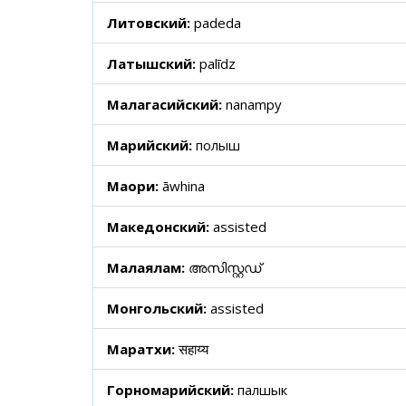
Литовский:
padeda
Латышский:
palīdz
Малагасийский:
nanampy
Марийский:
полыш
Маори:
āwhina
Македонский:
assisted
Малаялам:
അസിസ്റ്റഡ്
Монгольский:
assisted
Маратхи:
सहाय्य
Горномарийский:
палшык