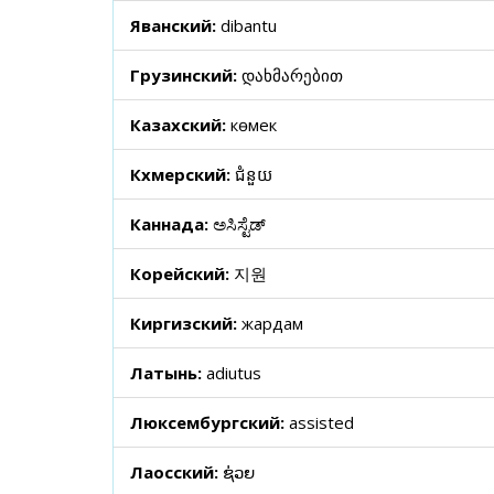
Яванский:
dibantu
Грузинский:
დახმარებით
Казахский:
көмек
Кхмерский:
ជំនួយ
Каннада:
ಅಸಿಸ್ಟೆಡ್
Корейский:
지원
Киргизский:
жардам
Латынь:
adiutus
Люксембургский:
assisted
Лаосский:
ຊ່ວຍ