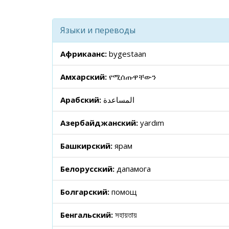
Языки и переводы
Африкаанс:
bygestaan
Амхарский:
የሚሰጡዋቸውን
Арабский:
المساعدة
Азербайджанский:
yardım
Башкирский:
ярҙам
Белорусский:
дапамога
Болгарский:
помощ
Бенгальский:
সহায়তায়