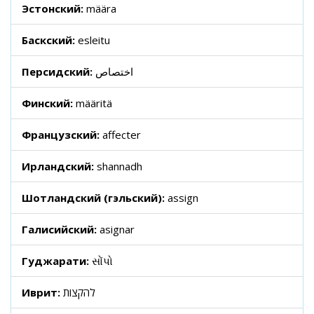
Эстонский:
määra
Баскский:
esleitu
Персидский:
اختصاص
Финский:
määritä
Французский:
affecter
Ирландский:
shannadh
Шотландский (гэльский):
assign
Галисийский:
asignar
Гуджарати:
સોંપો
Иврит:
להקצות