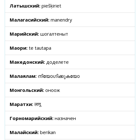
Латышский:
piešķiriet
Малагасийский:
manendry
Марийский:
шогалтеныт
Маори:
te tautapa
Македонский:
доделете
Малаялам:
നിയോഗിക്കുകയോ
Монгольский:
оноож
Маратхи:
लागू
Горномарийский:
назначен
Малайский:
berikan