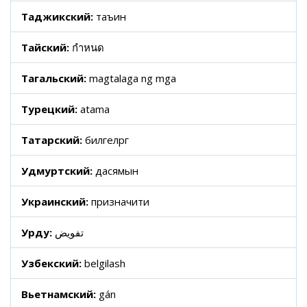
Таджикский:
таъин
Тайский:
กำหนด
Тагальский:
magtalaga ng mga
Турецкий:
atama
Татарский:
билгеләргә
Удмуртский:
дасямын
Украинский:
призначити
Урду:
تفویض
Узбекский:
belgilash
Вьетнамский:
gán