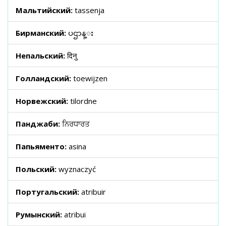
Мальтийский:
tassenja
Бирманский:
ပဌာန္း
Непальский:
दिनु
Голландский:
toewijzen
Норвежский:
tilordne
Панджаби:
ਨਿਰਧਾਰਤ
Папьяменто:
asina
Польский:
wyznaczyć
Португальский:
atribuir
Румынский:
atribui