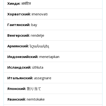
Хинди:
आवंटित
Хорватский:
imenovati
Гаитянский:
bay
Венгерский:
rendelje
Армянский:
նշանակել
Индонезийский:
menetapkan
Исландский:
úthluta
Итальянский:
assegnare
Японский:
割り当て
Яванский:
nemtokake