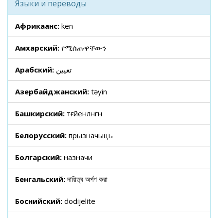
Языки и переводы
Африкаанс:
ken
Амхарский:
የሚሰጡዋቸውን
Арабский:
تعيين
Азербайджанский:
təyin
Башкирский:
тәғәйенләнгән
Белорусский:
прызначыць
Болгарский:
назначи
Бенгальский:
দায়িত্ব অর্পণ করা
Боснийский:
dodijelite