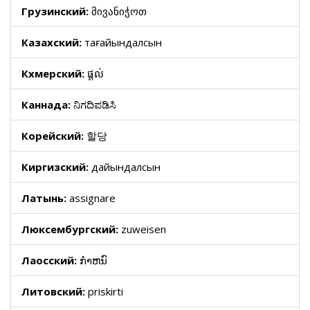
Грузинский:
მივანიჭოთ
Казахский:
тағайындалсын
Кхмерский:
ផ្តល់
Каннада:
ನಿಗದಿಪಡಿಸಿ
Корейский:
할당
Киргизский:
дайындалсын
Латынь:
assignare
Люксембургский:
zuweisen
Лаосский:
ກໍາຫນົ
Литовский:
priskirti