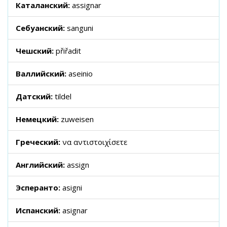
Каталанский:
assignar
Себуанский:
sanguni
Чешский:
přiřadit
Валлийский:
aseinio
Датский:
tildel
Немецкий:
zuweisen
Греческий:
να αντιστοιχίσετε
Английский:
assign
Эсперанто:
asigni
Испанский:
asignar