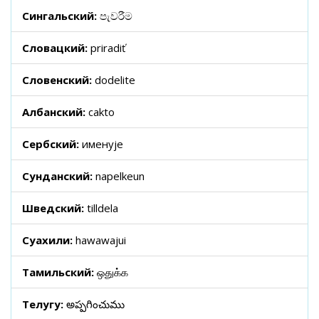
Сингальский:
පැවරීම
Словацкий:
priradiť
Словенский:
dodelite
Албанский:
cakto
Сербский:
именује
Сунданский:
napelkeun
Шведский:
tilldela
Суахили:
hawawajui
Тамильский:
ஒதுக்க
Телугу:
అప్పగించుము