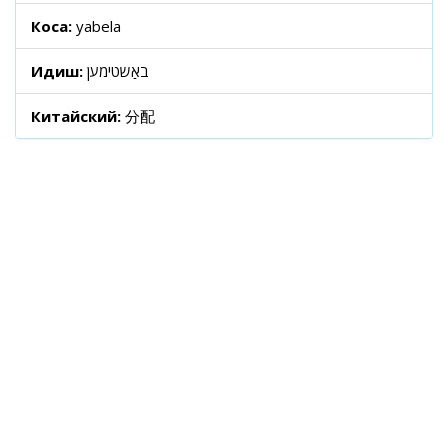
Коса:
yabela
Идиш:
באַשטימען
Китайский:
分配