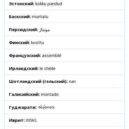
Эстонский:
kokku pandud
Баскский:
muntatu
Персидский:
مونتاژ
Финский:
koottu
Французский:
assemblé
Ирландский:
le chéile
Шотландский (гэльский):
nan
Галисийский:
montado
Гуджарати:
એસેમ્બલ
Иврит:
נאספו.