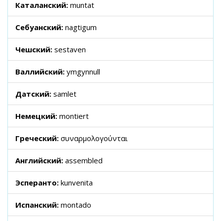
Каталанский:
muntat
Себуанский:
nagtigum
Чешский:
sestaven
Валлийский:
ymgynnull
Датский:
samlet
Немецкий:
montiert
Греческий:
συναρμολογούνται
Английский:
assembled
Эсперанто:
kunvenita
Испанский:
montado