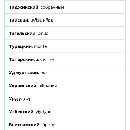
Таджикский:
собранный
Тайский:
เตรียมพร้อม
Тагальский:
binuo
Турецкий:
monte
Татарский:
җыелган
Удмуртский:
окт
Украинский:
зібраний
Урду:
جمع
Узбекский:
yig'ilgan
Вьетнамский:
lắp ráp