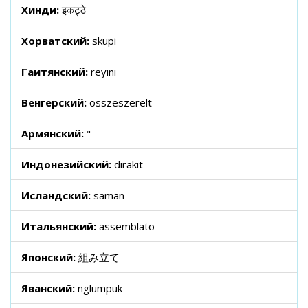
Хинди:
इकट्ठे
Хорватский:
skupi
Гаитянский:
reyini
Венгерский:
összeszerelt
Армянский:
"
Индонезийский:
dirakit
Исландский:
saman
Итальянский:
assemblato
Японский:
組み立て
Яванский:
nglumpuk