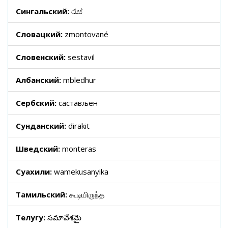
Сингальский:
රැස්
Словацкий:
zmontované
Словенский:
sestavil
Албанский:
mbledhur
Сербский:
састављен
Сунданский:
dirakit
Шведский:
monteras
Суахили:
wamekusanyika
Тамильский:
கூடியிருந்த
Телугу:
సమావేశమై