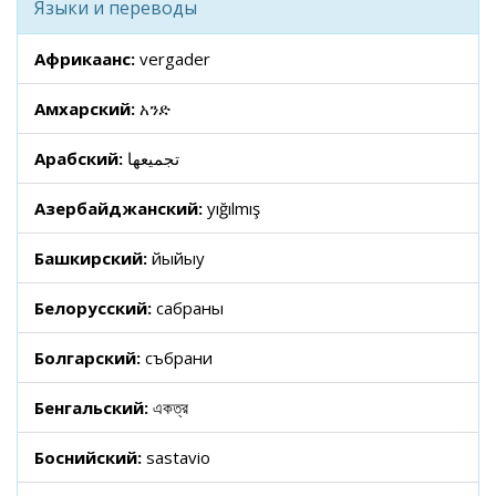
Языки и переводы
Африкаанс:
vergader
Амхарский:
አንድ
Арабский:
تجميعها
Азербайджанский:
yığılmış
Башкирский:
йыйыу
Белорусский:
сабраны
Болгарский:
събрани
Бенгальский:
একত্র
Боснийский:
sastavio