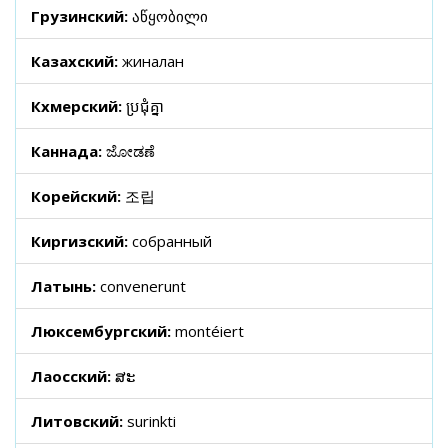
Грузинский:
აწყობილი
Казахский:
жиналған
Кхмерский:
ប្រជុំគ្នា
Каннада:
ಜೋಡಣೆ
Корейский:
조립
Киргизский:
собранный
Латынь:
convenerunt
Люксембургский:
montéiert
Лаосский:
ສະ
Литовский:
surinkti