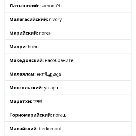
Латышский:
samontēti
Малагасийский:
nivory
Марийский:
поген
Маори:
huihui
Македонский:
насобраните
Малаялам:
ഒന്നിച്ചുകൂടി
Монгольский:
угсарч
Маратхи:
जमले
Горномарийский:
погаш
Малайский:
berkumpul