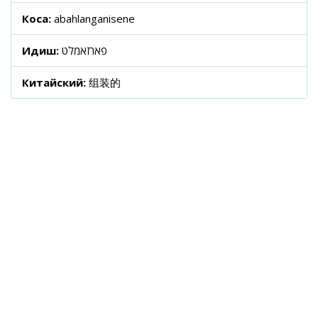
Коса:
abahlanganisene
Идиш:
פארזאמלט
Китайский:
组装的