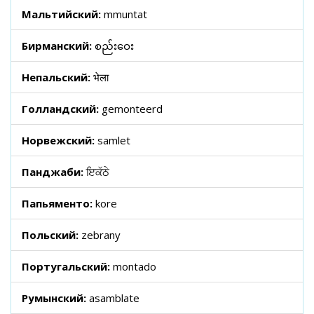
Мальтийский:
mmuntat
Бирманский:
စည်းဝေး
Непальский:
भेला
Голландский:
gemonteerd
Норвежский:
samlet
Панджаби:
ਇਕੱਠੇ
Папьяменто:
kore
Польский:
zebrany
Португальский:
montado
Румынский:
asamblate