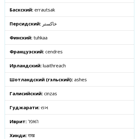
Баскский:
errautsak
Персидский:
خاکستر
Финский:
tuhkaa
Французский:
cendres
Ирландский:
luaithreach
Шотландский (гэльский):
ashes
Галисийский:
cinzas
Гуджарати:
રાખ
Иврит:
האפר
Хинди:
राख