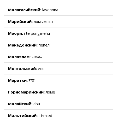
Малагасийский:
lavenona
Марийский:
ломыжыш
Маори:
i te pungarehu
Македонский:
пепел
Малаялам:
ചാരം
Монгольский:
үнс
Маратхи:
राख
Горномарийский:
ломе
Малайский:
abu
Мальтийский:
l-irmied