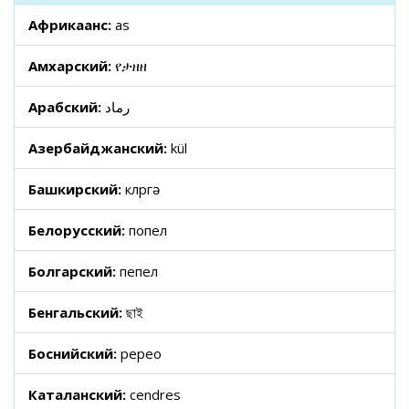
Африкаанс:
as
Амхарский:
የታዘዘ
Арабский:
رماد
Азербайджанский:
kül
Башкирский:
көлөргә
Белорусский:
попел
Болгарский:
пепел
Бенгальский:
ছাই
Боснийский:
pepeo
Каталанский:
cendres