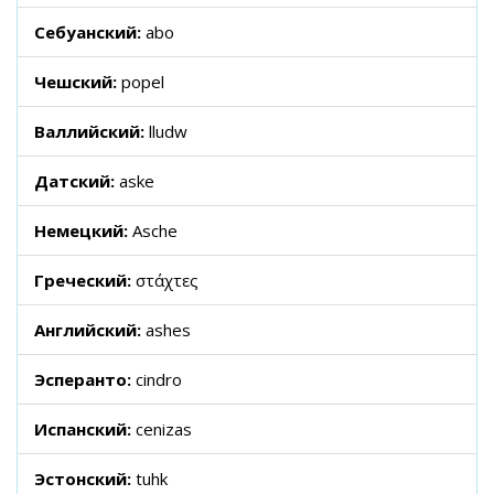
Себуанский:
abo
Чешский:
popel
Валлийский:
lludw
Датский:
aske
Немецкий:
Asche
Греческий:
στάχτες
Английский:
ashes
Эсперанто:
cindro
Испанский:
cenizas
Эстонский:
tuhk