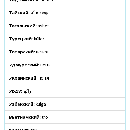
Тайский:
เถ้ากระดูก
Тагальский:
ashes
Турецкий:
küller
Татарский:
пепел
Удмуртский:
пень
Украинский:
попіл
Урду:
راکھ
Узбекский:
kulga
Вьетнамский:
tro