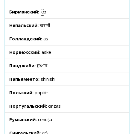
Бирманский:
ပြာ
Непальский:
खरानी
Голландский:
as
Норвежский:
aske
Панджаби:
ਸੁਆਹ
Папьяменто:
shinishi
Польский:
popiół
Португальский:
cinzas
Румынский:
cenușa
Сингальский:
අළු