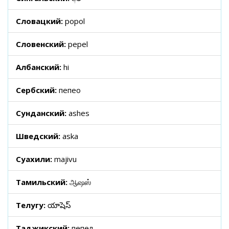
Словацкий:
popol
Словенский:
pepel
Албанский:
hi
Сербский:
пепео
Сунданский:
ashes
Шведский:
aska
Суахили:
majivu
Тамильский:
ஆஷஸ்
Телугу:
యాషెస్
Таджикский:
пепел