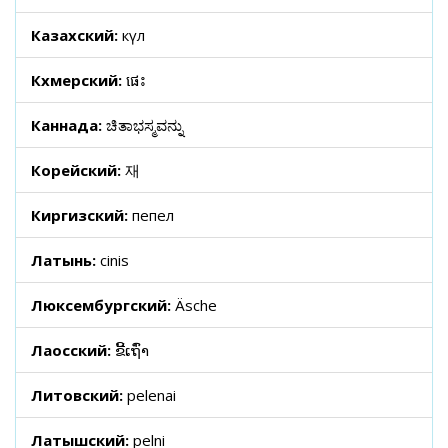
Казахский:
күл
Кхмерский:
ផេះ
Каннада:
ಚಿತಾಭಸ್ಮವನ್ನು
Корейский:
재
Киргизский:
пепел
Латынь:
cinis
Люксембургский:
Äsche
Лаосский:
ຂີ້ເຖົ່າ
Литовский:
pelenai
Латышский:
pelni