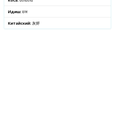
Коса:
uthuthu
Идиш:
אש
Китайский:
灰烬