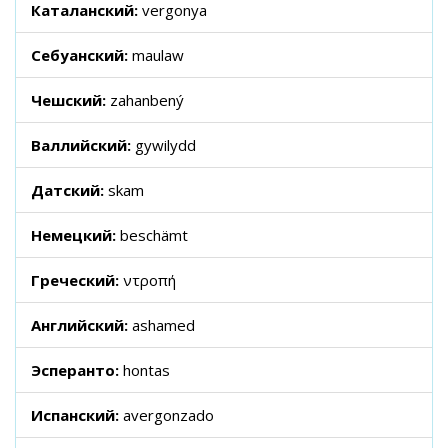
Каталанский:
vergonya
Себуанский:
maulaw
Чешский:
zahanbený
Валлийский:
gywilydd
Датский:
skam
Немецкий:
beschämt
Греческий:
ντροπή
Английский:
ashamed
Эсперанто:
hontas
Испанский:
avergonzado