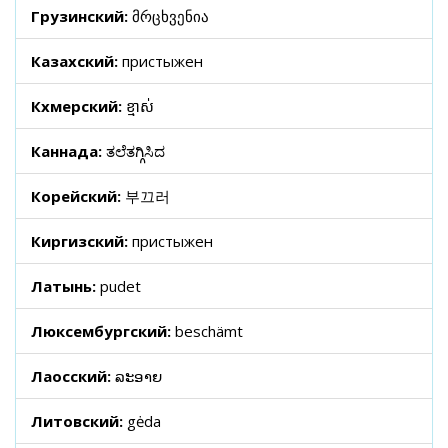
Грузинский:
მრცხვენია
Казахский:
пристыжен
Кхмерский:
ខ្មាស់
Каннада:
ತಲೆತಗ್ಗಿಸಿದ
Корейский:
부끄러
Киргизский:
пристыжен
Латынь:
pudet
Люксембургский:
beschämt
Лаосский:
ລະອາຍ
Литовский:
gėda