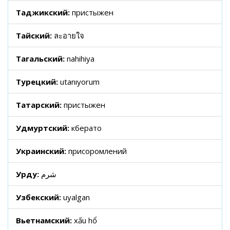
Таджикский:
пристыжен
Тайский:
ละอายใจ
Тагальский:
nahihiya
Турецкий:
utanıyorum
Татарский:
пристыжен
Удмуртский:
кӧберато
Украинский:
присоромлений
Урду:
شرم
Узбекский:
uyalgan
Вьетнамский:
xấu hổ