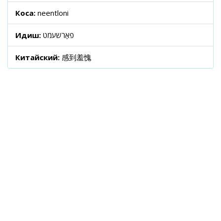
Коса:
neentloni
Идиш:
פאַרשעמט
Китайский:
感到羞愧