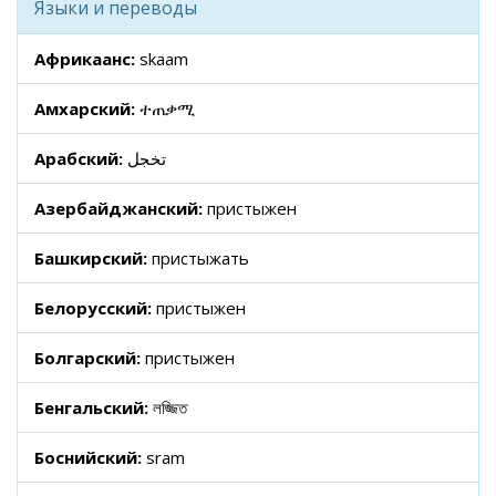
Языки и переводы
Африкаанс:
skaam
Амхарский:
ተጠቃሚ
Арабский:
تخجل
Азербайджанский:
пристыжен
Башкирский:
пристыжать
Белорусский:
пристыжен
Болгарский:
пристыжен
Бенгальский:
লজ্জিত
Боснийский:
sram