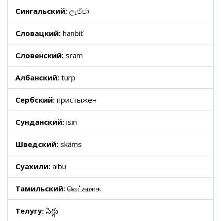
Сингальский:
ලැජ්ජා
Словацкий:
hanbiť
Словенский:
sram
Албанский:
turp
Сербский:
пристыжен
Сунданский:
isin
Шведский:
skäms
Суахили:
aibu
Тамильский:
வெட்கமாக
Телугу:
సిగ్గు