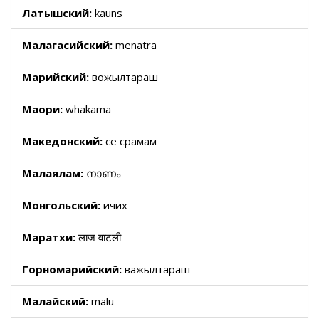
Латышский:
kauns
Малагасийский:
menatra
Марийский:
вожылтараш
Маори:
whakama
Македонский:
се срамам
Малаялам:
നാണം
Монгольский:
ичих
Маратхи:
लाज वाटली
Горномарийский:
важылтараш
Малайский:
malu