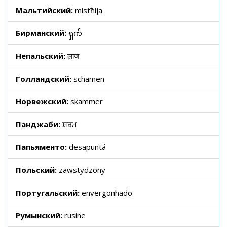
Мальтийский:
mistħija
Бирманский:
ရှက်
Непальский:
लाज
Голландский:
schamen
Норвежский:
skammer
Панджаби:
ਸ਼ਰਮ
Папьяменто:
desapuntá
Польский:
zawstydzony
Португальский:
envergonhado
Румынский:
rusine