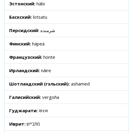
Эстонский:
häbi
Баскский:
lotsatu
Персидский:
شرمنده
Финский:
häpeä
Французский:
honte
Ирландский:
náire
Шотландский (гэльский):
ashamed
Галисийский:
vergoña
Гуджарати:
શરમ
Иврит:
מתבייש