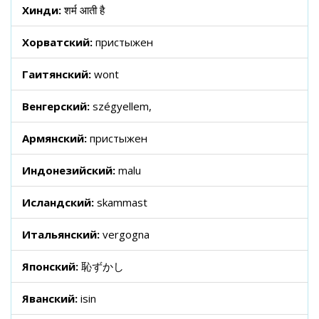
Хинди:
शर्म आती है
Хорватский:
пристыжен
Гаитянский:
wont
Венгерский:
szégyellem,
Армянский:
пристыжен
Индонезийский:
malu
Исландский:
skammast
Итальянский:
vergogna
Японский:
恥ずかし
Яванский:
isin