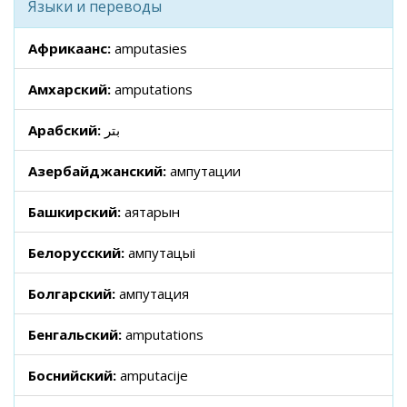
Языки и переводы
Африкаанс:
amputasies
Амхарский:
amputations
Арабский:
بتر
Азербайджанский:
ампутации
Башкирский:
аяҡтарын
Белорусский:
ампутацыі
Болгарский:
ампутация
Бенгальский:
amputations
Боснийский:
amputacije