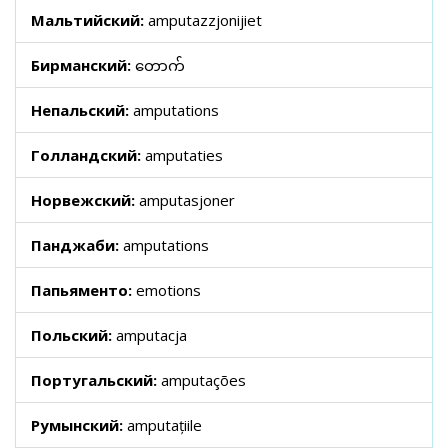
Мальтийский:
amputazzjonijiet
Бирманский:
တောက်
Непальский:
amputations
Голландский:
amputaties
Норвежский:
amputasjoner
Панджаби:
amputations
Папьяменто:
emotions
Польский:
amputacja
Португальский:
amputações
Румынский:
amputațiile