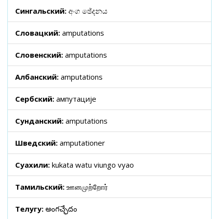
Сингальский:
අංග ඡේදනය
Словацкий:
amputations
Словенский:
amputations
Албанский:
amputations
Сербский:
ампутације
Сунданский:
amputations
Шведский:
amputationer
Суахили:
kukata watu viungo vyao
Тамильский:
ஊனமுற்றோர்
Телугу:
అంగచ్ఛేదం