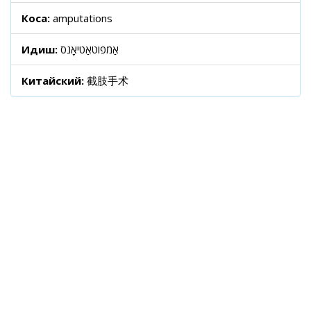
Коса:
amputations
Идиш:
אַמפּוטאַטיאָנס
Китайский:
截肢手术