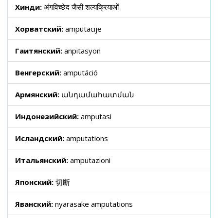
Хинди:
अंगविच्छेद जैसी शल्यक्रियाओं
Хорватский:
amputacije
Гаитянский:
anpitasyon
Венгерский:
amputáció
Армянский:
անդամահատման
Индонезийский:
amputasi
Исландский:
amputations
Итальянский:
amputazioni
Японский:
切断
Яванский:
nyarasake amputations