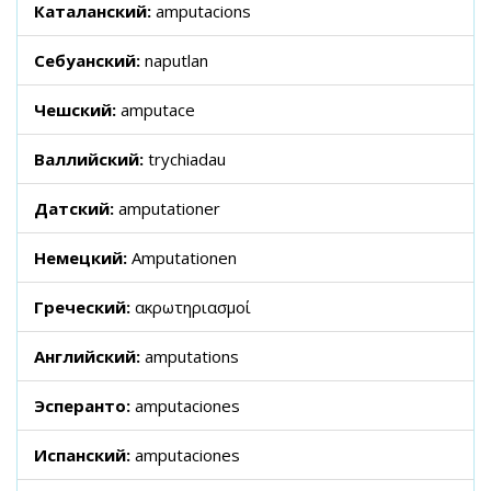
Каталанский:
amputacions
Себуанский:
naputlan
Чешский:
amputace
Валлийский:
trychiadau
Датский:
amputationer
Немецкий:
Amputationen
Греческий:
ακρωτηριασμοί
Английский:
amputations
Эсперанто:
amputaciones
Испанский:
amputaciones