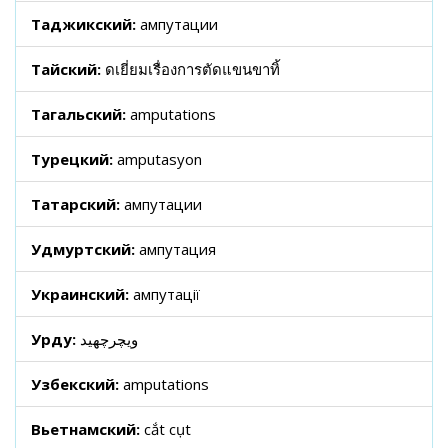
Таджикский:
ампутации
Тайский:
ดเยี่ยมเรื่องการตัดแขนขาทิ้
Тагальский:
amputations
Турецкий:
amputasyon
Татарский:
ампутации
Удмуртский:
ампутация
Украинский:
ампутації
Урду:
ویچرچھید
Узбекский:
amputations
Вьетнамский:
cắt cụt