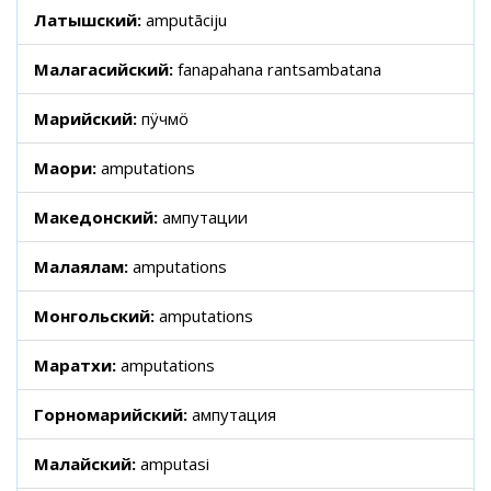
Латышский:
amputāciju
Малагасийский:
fanapahana rantsambatana
Марийский:
пӱчмӧ
Маори:
amputations
Македонский:
ампутации
Малаялам:
amputations
Монгольский:
amputations
Маратхи:
amputations
Горномарийский:
ампутация
Малайский:
amputasi