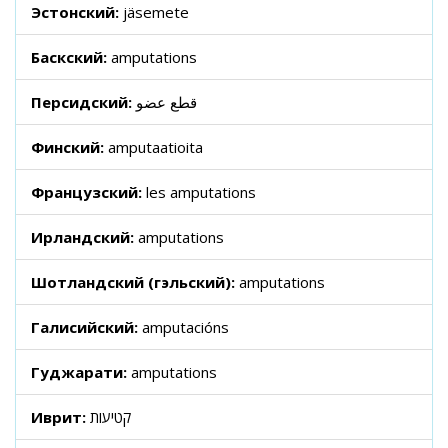
Эстонский:
jäsemete
Баскский:
amputations
Персидский:
قطع عضو
Финский:
amputaatioita
Французский:
les amputations
Ирландский:
amputations
Шотландский (гэльский):
amputations
Галисийский:
amputacións
Гуджарати:
amputations
Иврит:
קטיעות