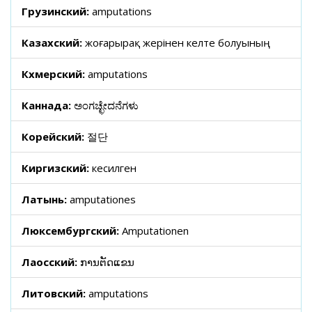
Грузинский:
amputations
Казахский:
жоғарырақ жерінен келте болуының
Кхмерский:
amputations
Каннада:
ಅಂಗಚ್ಛೇದನೆಗಳು
Корейский:
절단
Киргизский:
кесилген
Латынь:
amputationes
Люксембургский:
Amputationen
Лаосский:
ການຕັດແຂນ
Литовский:
amputations