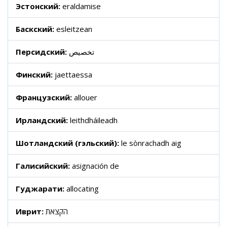
Эстонский:
eraldamise
Баскский:
esleitzean
Персидский:
تخصیص
Финский:
jaettaessa
Французский:
allouer
Ирландский:
leithdháileadh
Шотландский (гэльский):
le sònrachadh aig
Галисийский:
asignación de
Гуджарати:
allocating
Иврит:
הקצאת