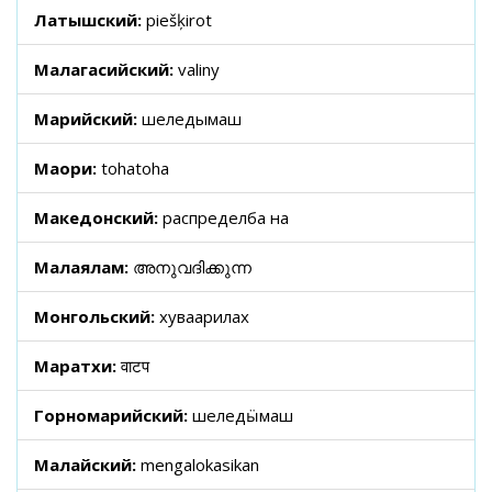
Латышский:
piešķirot
Малагасийский:
valiny
Марийский:
шеледымаш
Маори:
tohatoha
Македонский:
распределба на
Малаялам:
അനുവദിക്കുന്ന
Монгольский:
хуваарилах
Маратхи:
वाटप
Горномарийский:
шеледӹмаш
Малайский:
mengalokasikan