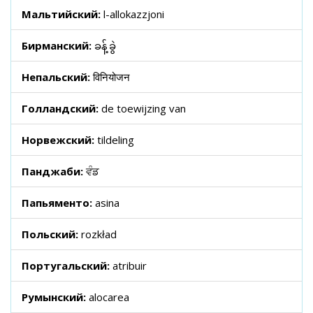
Мальтийский:
l-allokazzjoni
Бирманский:
ခန့်ခွဲ
Непальский:
विनियोजन
Голландский:
de toewijzing van
Норвежский:
tildeling
Панджаби:
ਵੰਡ
Папьяменто:
asina
Польский:
rozkład
Португальский:
atribuir
Румынский:
alocarea