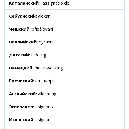
Каталанский:
l'assignació de
Себуанский:
alokar
Чешский:
přidělování
Валлийский:
dyrannu
Датский:
tildeling
Немецкий:
die Zuweisung
Греческий:
κατανομή
Английский:
allocating
Эсперанто:
asignanta
Испанский:
asignar