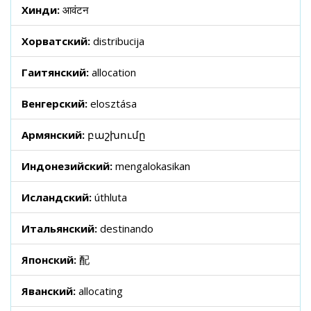
Хинди:
आवंटन
Хорватский:
distribucija
Гаитянский:
allocation
Венгерский:
elosztása
Армянский:
բաշխումը
Индонезийский:
mengalokasikan
Исландский:
úthluta
Итальянский:
destinando
Японский:
配
Яванский:
allocating