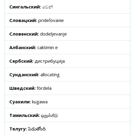
Сингальский:
වෙන්
Словацкий:
prideľovanie
Словенский:
dodeljevanje
Албанский:
caktimin e
Сербский:
дистрибуција
Сунданский:
allocating
Шведский:
fördela
Суахили:
kugawa
Тамильский:
ஒதுக்கீடு
Телугу:
పెడుతోంది