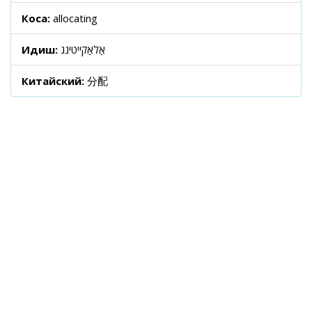
Коса:
allocating
Идиш:
אַלאַקייטינג
Китайский:
分配