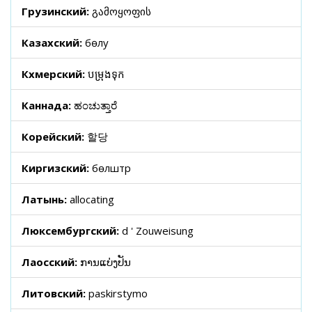
Грузинский:
გამოყოფის
Казахский:
бөлу
Кхмерский:
បម្រុងទុក
Каннада:
ಹಂಚುತ್ತಾರೆ
Корейский:
할당
Киргизский:
бөлүштүрүү
Латынь:
allocating
Люксембургский:
d ' Zouweisung
Лаосский:
ການແບ່ງປັນ
Литовский:
paskirstymo