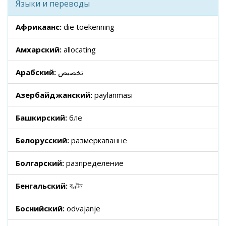
Языки и переводы
Африкаанс:
die toekenning
Амхарский:
allocating
Арабский:
تخصيص
Азербайджанский:
paylanması
Башкирский:
бүлеү
Белорусский:
размеркаванне
Болгарский:
разпределение
Бенгальский:
বণ্টন
Боснийский:
odvajanje