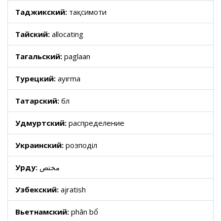
Таджикский:
тақсимоти
Тайский:
allocating
Тагальский:
paglaan
Турецкий:
ayırma
Татарский:
бүлү
Удмуртский:
распределение
Украинский:
розподіл
Урду:
مختص
Узбекский:
ajratish
Вьетнамский:
phân bổ