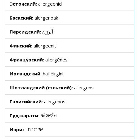
Эстонский:
allergeenid
Баскский:
alergenoak
Персидский:
آلرژن
Финский:
allergeenit
Французский:
allergènes
Ирландский:
hailléirginí
Шотландский (гэльский):
allergens
Галисийский:
alérgenos
Гуджарати:
એલર્જન
Иврит:
אלרגנים