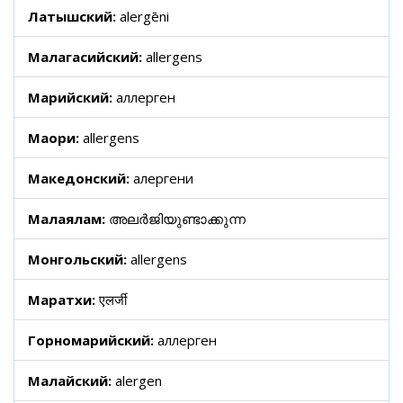
Латышский:
alergēni
Малагасийский:
allergens
Марийский:
аллерген
Маори:
allergens
Македонский:
алергени
Малаялам:
അലർജിയുണ്ടാക്കുന്ന
Монгольский:
allergens
Маратхи:
एलर्जी
Горномарийский:
аллерген
Малайский:
alergen