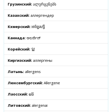
Грузинский:
ალერგენებს
Казахский:
аллергендер
Кхмерский:
អាឡែរហ្សី
Каннада:
ಅಲರ್ಜಿನ್
Корейский:
알
Киргизский:
аллергены
Латынь:
allergens
Люксембургский:
Allergene
Лаосский:
ແພ້
Литовский:
alergenai