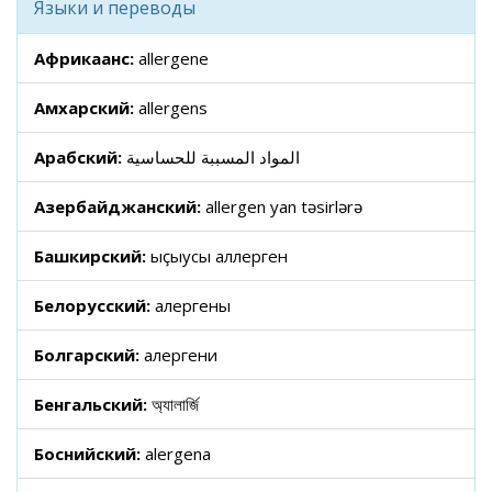
Языки и переводы
Африкаанс:
allergene
Амхарский:
allergens
Арабский:
المواد المسببة للحساسية
Азербайджанский:
allergen yan təsirlərə
Башкирский:
ҡыҫыусы аллерген
Белорусский:
алергены
Болгарский:
алергени
Бенгальский:
অ্যালার্জি
Боснийский:
alergena