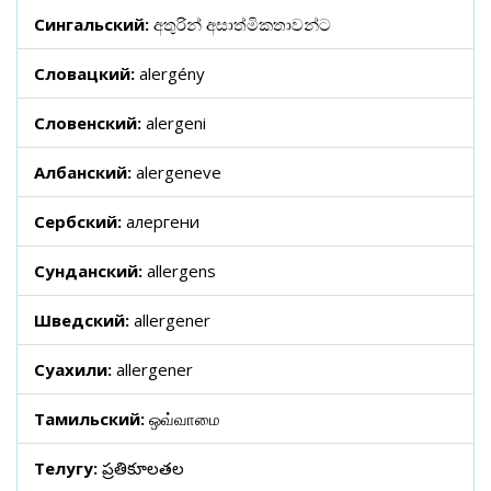
Сингальский:
අතුරින් අසාත්මිකතාවන්ට
Словацкий:
alergény
Словенский:
alergeni
Албанский:
alergeneve
Сербский:
алергени
Сунданский:
allergens
Шведский:
allergener
Суахили:
allergener
Тамильский:
ஒவ்வாமை
Телугу:
ప్రతికూలతల