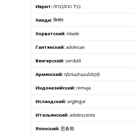
Иврит:
בגיל ההתבגרות
Хинди:
किशोर
Хорватский:
mlade
Гаитянский:
adolesan
Венгерский:
serdülő
Армянский:
դեռահասների
Индонезийский:
remaja
Исландский:
unglingur
Итальянский:
adolescente
Японский:
思春期