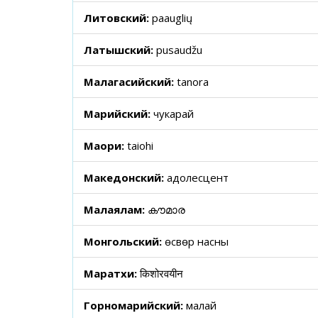
Литовский:
paauglių
Латышский:
pusaudžu
Малагасийский:
tanora
Марийский:
чукарай
Маори:
taiohi
Македонский:
адолесцент
Малаялам:
കൗമാര
Монгольский:
өсвөр насны
Маратхи:
किशोरवयीन
Горномарийский:
малай