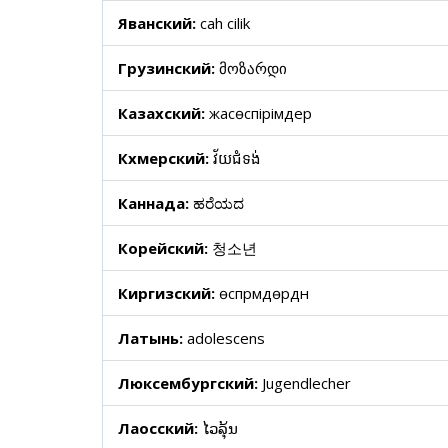
Яванский:
cah cilik
Грузинский:
მოზარდი
Казахский:
жасөспірімдер
Кхмерский:
វ័យជំទង់
Каннада:
ಹರೆಯದ
Корейский:
청소년
Киргизский:
өспүрүмдөрдүн
Латынь:
adolescens
Люксембургский:
Jugendlecher
Лаосский:
ໄວລຸ້ນ