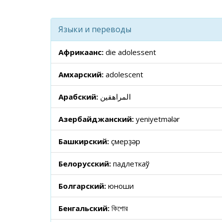
Языки и переводы
Африкаанс:
die adolessent
Амхарский:
adolescent
Арабский:
المراهقين
Азербайджанский:
yeniyetmələr
Башкирский:
үҫмерҙәр
Белорусский:
падлеткаў
Болгарский:
юноши
Бенгальский:
কিশোর