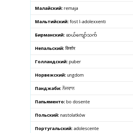
Малайский:
remaja
Мальтийский:
fost l-adolexxenti
Бирманский:
ဆယ်ကျော်သက်
Непальский:
किशोर
Голландский:
puber
Норвежский:
ungdom
Панджаби:
ਨੌਜਵਾਨ
Папьяменто:
bo dosente
Польский:
nastolatków
Португальский:
adolescente