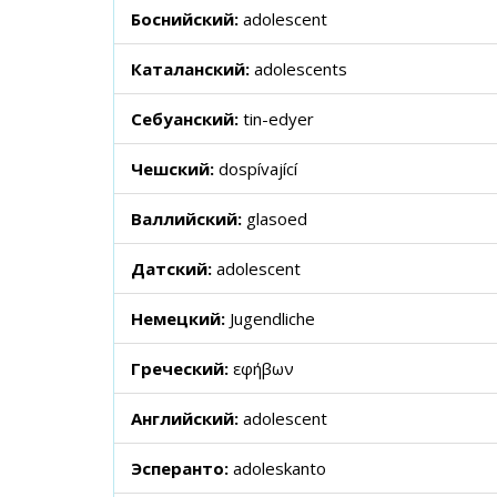
Боснийский:
adolescent
Каталанский:
adolescents
Себуанский:
tin-edyer
Чешский:
dospívající
Валлийский:
glasoed
Датский:
adolescent
Немецкий:
Jugendliche
Греческий:
εφήβων
Английский:
adolescent
Эсперанто:
adoleskanto