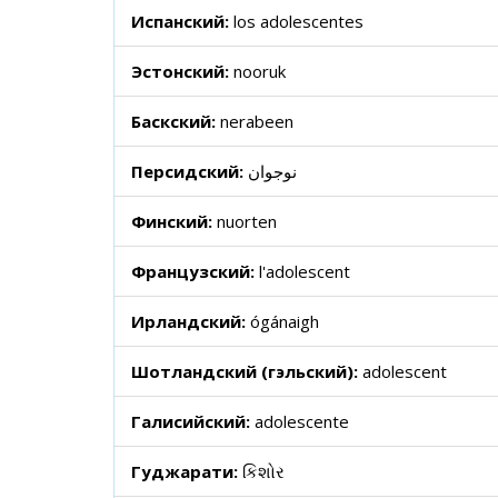
Испанский:
los adolescentes
Эстонский:
nooruk
Баскский:
nerabeen
Персидский:
نوجوان
Финский:
nuorten
Французский:
l'adolescent
Ирландский:
ógánaigh
Шотландский (гэльский):
adolescent
Галисийский:
adolescente
Гуджарати:
કિશોર