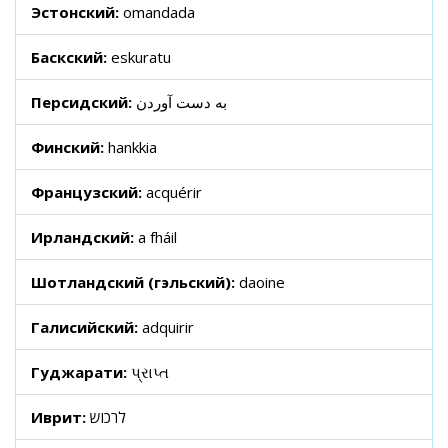
Эстонский:
omandada
Баскский:
eskuratu
Персидский:
به دست آوردن
Финский:
hankkia
Французский:
acquérir
Ирландский:
a fháil
Шотландский (гэльский):
daoine
Галисийский:
adquirir
Гуджарати:
પ્રાપ્ત
Иврит:
לרכוש