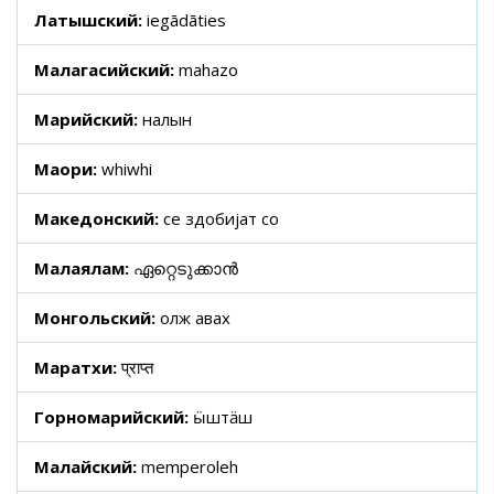
Латышский:
iegādāties
Малагасийский:
mahazo
Марийский:
налын
Маори:
whiwhi
Македонский:
се здобијат со
Малаялам:
ഏറ്റെടുക്കാൻ
Монгольский:
олж авах
Маратхи:
प्राप्त
Горномарийский:
ӹштӓш
Малайский:
memperoleh