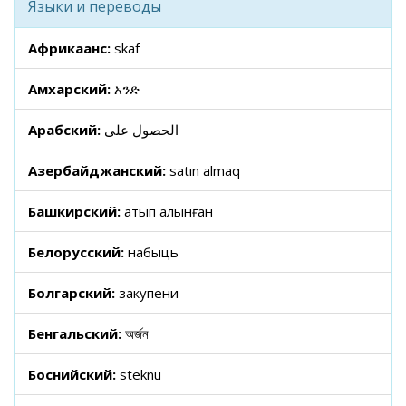
Языки и переводы
Африкаанс:
skaf
Амхарский:
አንድ
Арабский:
الحصول على
Азербайджанский:
satın almaq
Башкирский:
һатып алынған
Белорусский:
набыць
Болгарский:
закупени
Бенгальский:
অর্জন
Боснийский:
steknu