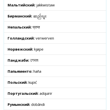
Мальтийский:
jakkwistaw
Бирманский:
ဆည်းပူး
Непальский:
प्राप्त
Голландский:
verwerven
Норвежский:
kjøpe
Панджаби:
ਹਾਸਲ
Папьяменто:
haña
Польский:
kupić
Португальский:
adquirir
Румынский:
dobândi