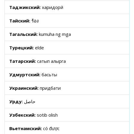
Таджикский:
харидорӣ
Тайский:
ร้อง
Тагальский:
kumuha ng mga
Турецкий:
elde
Татарский:
сатып алырга
Удмуртский:
басьты
Украинский:
придбати
Урду:
حاصل
Узбекский:
sotib olish
Вьетнамский:
có được