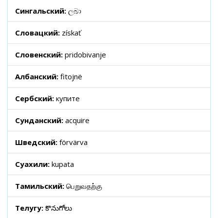
Сингальский:
ලබා
Словацкий:
získať
Словенский:
pridobivanje
Албанский:
fitojnë
Сербский:
купите
Сунданский:
acquire
Шведский:
förvärva
Суахили:
kupata
Тамильский:
பெறுவதற்கு
Телугу:
కొనుగోలు