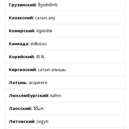
Грузинский:
შეიძინოს
Казахский:
сатып алу
Кхмерский:
ទទួលបាន
Каннада:
ಪಡೆಯಲು
Корейский:
취득
Киргизский:
сатып алышы
Латынь:
acquirere
Люксембургский:
kafen
Лаосский:
ໄດ້ມາ
Литовский:
įsigyti