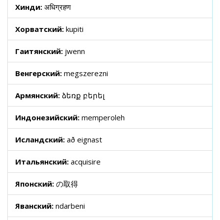
Хинди:
अधिग्रहण
Хорватский:
kupiti
Гаитянский:
jwenn
Венгерский:
megszerezni
Армянский:
ձեռք բերել
Индонезийский:
memperoleh
Исландский:
að eignast
Итальянский:
acquisire
Японский:
の取得
Яванский:
ndarbeni