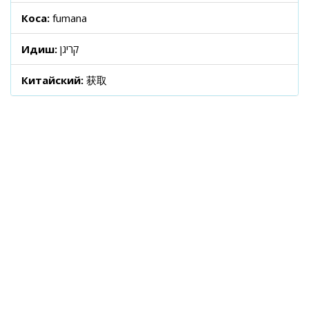
Коса:
fumana
Идиш:
קריגן
Китайский:
获取