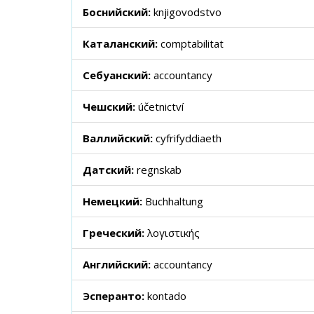
Боснийский:
knjigovodstvo
Каталанский:
comptabilitat
Себуанский:
accountancy
Чешский:
účetnictví
Валлийский:
cyfrifyddiaeth
Датский:
regnskab
Немецкий:
Buchhaltung
Греческий:
λογιστικής
Английский:
accountancy
Эсперанто:
kontado