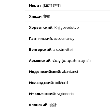
Иврит:
ראיית חשבון
Хинди:
लेखा
Хорватский:
Knjigovodstvo
Гаитянский:
accountancy
Венгерский:
a számviteli
Армянский:
Հաշվապահություն
Индонезийский:
akuntansi
Исландский:
bókhald
Итальянский:
ragioneria
Японский:
会計