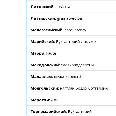
Литовский:
apskaita
Латышский:
grāmatvedība
Малагасийский:
accountancy
Марийский:
Бухгалтерийышкыже
Маори:
kaute
Македонский:
сметководствени
Малаялам:
അക്കൗണ്ടൻസി
Монгольский:
нягтлан бодох бүртгэлийн
Маратхи:
लेखा
Горномарийский:
Бухгалтерий