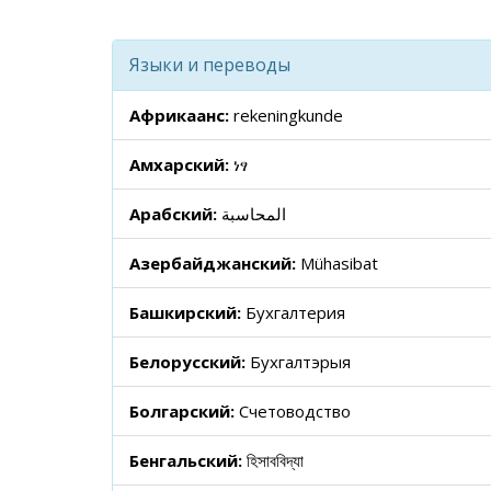
Языки и переводы
Африкаанс:
rekeningkunde
Амхарский:
ነፃ
Арабский:
المحاسبة
Азербайджанский:
Mühasibat
Башкирский:
Бухгалтерия
Белорусский:
Бухгалтэрыя
Болгарский:
Счетоводство
Бенгальский:
হিসাববিদ্যা