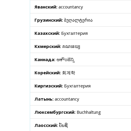
Яванский:
accountancy
Грузинский:
ბუღალტერია
Казахский:
Бухгалтерия
Кхмерский:
គណនេយ្យ
Каннада:
ಅಕೌಂಟೆನ್ಸಿ
Корейский:
회계학
Киргизский:
Бухгалтерия
Латынь:
accountancy
Люксембургский:
Buchhaltung
Лаосский:
ບັນຊີ