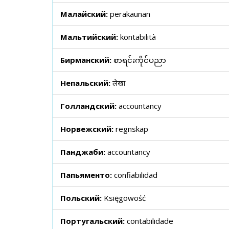
Малайский:
perakaunan
Мальтийский:
kontabilità
Бирманский:
စာရင်းကိုင်ပညာ
Непальский:
लेखा
Голландский:
accountancy
Норвежский:
regnskap
Панджаби:
accountancy
Папьяменто:
confiabilidad
Польский:
Księgowość
Португальский:
contabilidade