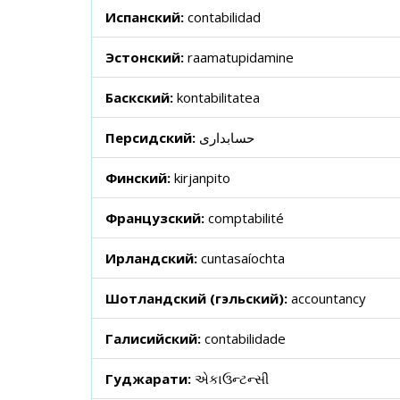
Испанский:
contabilidad
Эстонский:
raamatupidamine
Баскский:
kontabilitatea
Персидский:
حسابداری
Финский:
kirjanpito
Французский:
comptabilité
Ирландский:
cuntasaíochta
Шотландский (гэльский):
accountancy
Галисийский:
contabilidade
Гуджарати:
એકાઉન્ટન્સી