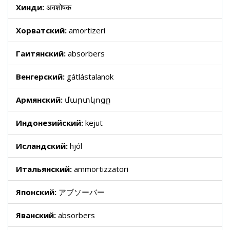
Хинди:
अवशोषक
Хорватский:
amortizeri
Гаитянский:
absorbers
Венгерский:
gátlástalanok
Армянский:
մարտկոցը
Индонезийский:
kejut
Исландский:
hjól
Итальянский:
ammortizzatori
Японский:
アブソーバー
Яванский:
absorbers