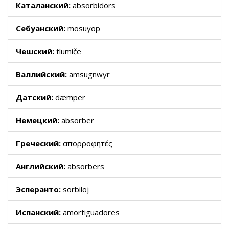
Каталанский:
absorbidors
Себуанский:
mosuyop
Чешский:
tlumiče
Валлийский:
amsugnwyr
Датский:
dæmper
Немецкий:
absorber
Греческий:
απορροφητές
Английский:
absorbers
Эсперанто:
sorbiloj
Испанский:
amortiguadores