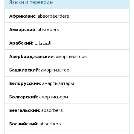
Языки и переводы
Африкаанс:
absorbeerders
Амхарский:
absorbers
Арабский:
الصدمات
Азербайджанский:
амортизаторы
Башкирский:
амортизатор
Белорусский:
амартызатары
Болгарский:
амортисьори
Бенгальский:
absorbers
Боснийский:
absorbers