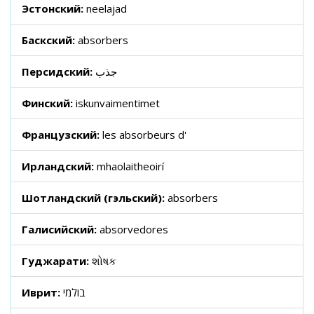
Эстонский:
neelajad
Баскский:
absorbers
Персидский:
جذب
Финский:
iskunvaimentimet
Французский:
les absorbeurs d'
Ирландский:
mhaolaitheoirí
Шотландский (гэльский):
absorbers
Галисийский:
absorvedores
Гуджарати:
શોષક
Иврит:
בולמי