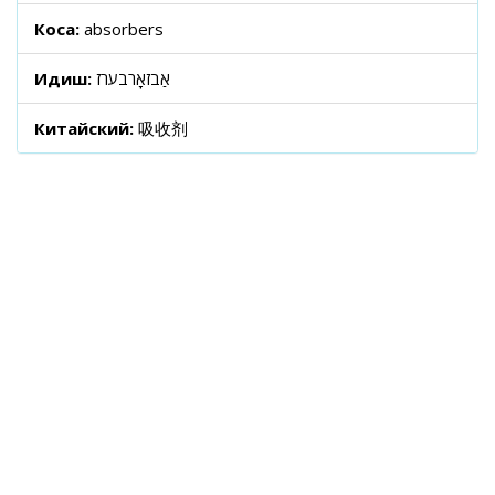
Коса:
absorbers
Идиш:
אַבזאָרבערז
Китайский:
吸收剂