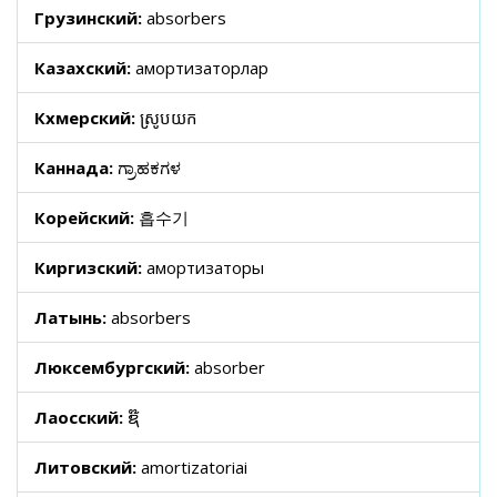
Грузинский:
absorbers
Казахский:
амортизаторлар
Кхмерский:
ស្រូបយក
Каннада:
ಗ್ರಾಹಕಗಳ
Корейский:
흡수기
Киргизский:
амортизаторы
Латынь:
absorbers
Люксембургский:
absorber
Лаосский:
ຊ໊
Литовский:
amortizatoriai