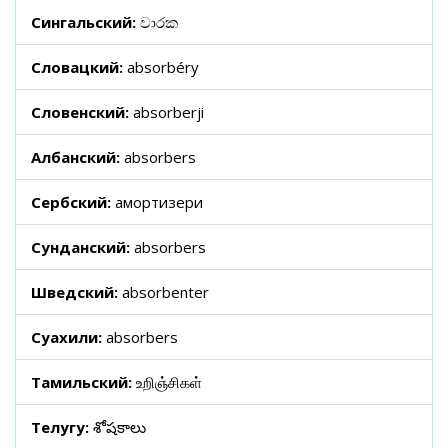
Сингальский:
වාරක
Словацкий:
absorbéry
Словенский:
absorberji
Албанский:
absorbers
Сербский:
амортизери
Сунданский:
absorbers
Шведский:
absorbenter
Суахили:
absorbers
Тамильский:
உறிஞ்சிகள்
Телугу:
శోషకాలు