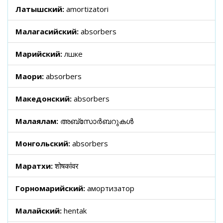
Латышский:
amortizatori
Малагасийский:
absorbers
Марийский:
лӱшке
Маори:
absorbers
Македонский:
absorbers
Малаялам:
അബ്സോർബറുകൾ
Монгольский:
absorbers
Маратхи:
शोषकांवर
Горномарийский:
амортизатор
Малайский:
hentak