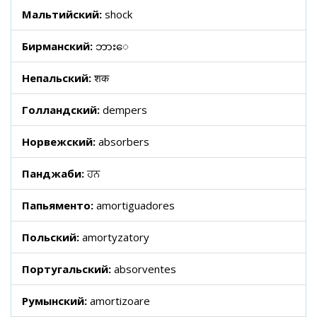
Мальтийский:
shock
Бирманский:
ဘားေ
Непальский:
शक
Голландский:
dempers
Норвежский:
absorbers
Панджаби:
ਹਨ
Папьяменто:
amortiguadores
Польский:
amortyzatory
Португальский:
absorventes
Румынский:
amortizoare