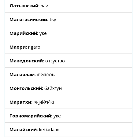
Латышский:
nav
Малагасийский:
tsy
Марийский:
уке
Маори:
ngaro
Македонский:
отсуство
Малаялам:
അഭാവം
Монгольский:
байхгүй
Маратхи:
अनुपस्थितीत
Горномарийский:
уке
Малайский:
ketiadaan