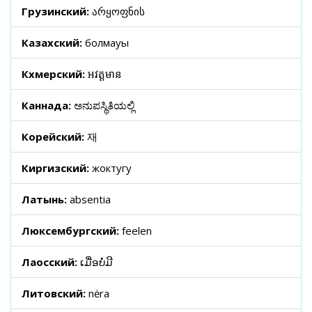
Грузинский:
არყოფნის
Казахский:
болмауы
Кхмерский:
អវត្តមាន
Каннада:
ಅನುಪಸ್ಥಿತಿಯಲ್ಲಿ
Корейский:
재
Киргизский:
жоктугу
Латынь:
absentia
Люксембургский:
feelen
Лаосский:
ເມື່ອບໍ່ມີ
Литовский:
nėra