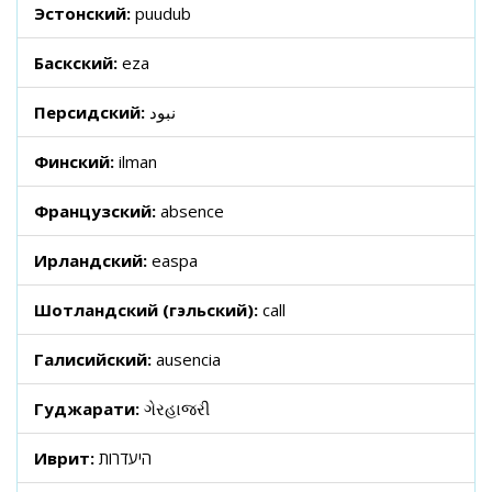
Эстонский:
puudub
Баскский:
eza
Персидский:
نبود
Финский:
ilman
Французский:
absence
Ирландский:
easpa
Шотландский (гэльский):
call
Галисийский:
ausencia
Гуджарати:
ગેરહાજરી
Иврит:
היעדרות