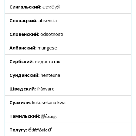
Сингальский:
නොමැති
Словацкий:
absencia
Словенский:
odsotnosti
Албанский:
mungesë
Сербский:
недостатак
Сунданский:
henteuna
Шведский:
frånvaro
Суахили:
kukosekana kwa
Тамильский:
இல்லாத
Телугу:
లేకపోవడంతో