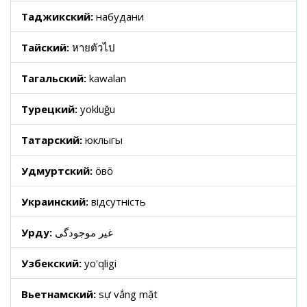
Таджикский:
набудани
Тайский:
หายตัวไป
Тагальский:
kawalan
Турецкий:
yokluğu
Татарский:
юклыгы
Удмуртский:
ӧвӧ
Украинский:
відсутність
Урду:
غیر موجودگی
Узбекский:
yo'qligi
Вьетнамский:
sự vắng mặt