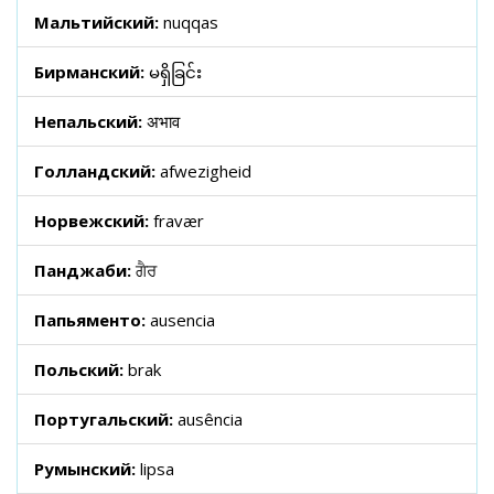
Мальтийский:
nuqqas
Бирманский:
မရှိခြင်း
Непальский:
अभाव
Голландский:
afwezigheid
Норвежский:
fravær
Панджаби:
ਗੈਰ
Папьяменто:
ausencia
Польский:
brak
Португальский:
ausência
Румынский:
lipsa