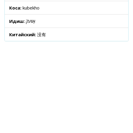
Коса:
kubekho
Идиш:
אַוועק
Китайский:
没有