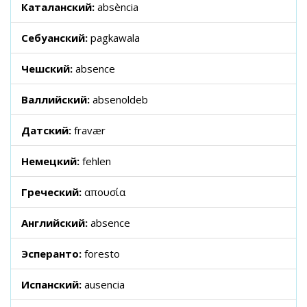
Каталанский:
absència
Себуанский:
pagkawala
Чешский:
absence
Валлийский:
absenoldeb
Датский:
fravær
Немецкий:
fehlen
Греческий:
απουσία
Английский:
absence
Эсперанто:
foresto
Испанский:
ausencia