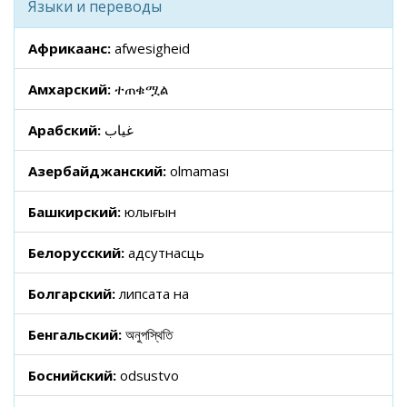
Языки и переводы
Африкаанс:
afwesigheid
Амхарский:
ተጠቁሟል
Арабский:
غياب
Азербайджанский:
olmaması
Башкирский:
юҡлығын
Белорусский:
адсутнасць
Болгарский:
липсата на
Бенгальский:
অনুপস্থিতি
Боснийский:
odsustvo