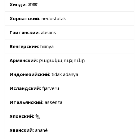
Хинди:
अभाव
Хорватский:
nedostatak
Гаитянский:
absans
Венгерский:
hiánya
Армянский:
բացակայությունը
Индонезийский:
tidak adanya
Исландский:
fjarveru
Итальянский:
assenza
Японский:
無
Яванский:
anané