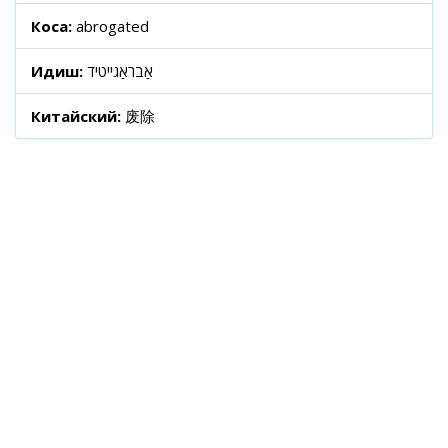
Коса:
abrogated
Идиш:
אַבראַגייטיד
Китайский:
废除