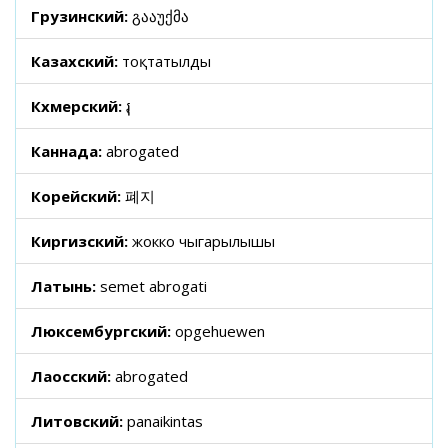
Грузинский:
გააუქმა
Казахский:
тоқтатылды
Кхмерский:
រុ
Каннада:
abrogated
Корейский:
폐지
Киргизский:
жокко чыгарылышы
Латынь:
semet abrogati
Люксембургский:
opgehuewen
Лаосский:
abrogated
Литовский:
panaikintas