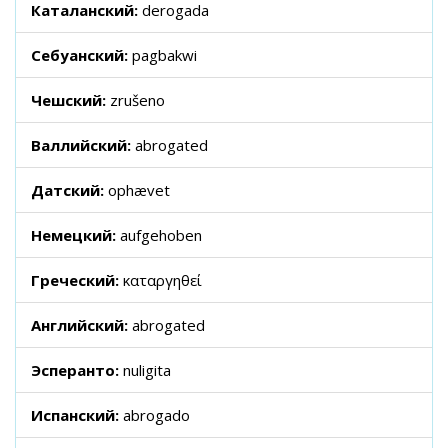
Каталанский:
derogada
Себуанский:
pagbakwi
Чешский:
zrušeno
Валлийский:
abrogated
Датский:
ophævet
Немецкий:
aufgehoben
Греческий:
καταργηθεί
Английский:
abrogated
Эсперанто:
nuligita
Испанский:
abrogado