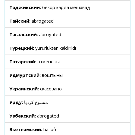
Таджикский:
бекор карда мешавад
Тайский:
abrogated
Тагальский:
abrogated
Турецкий:
yürürlükten kaldırıldı
Татарский:
отменены
Удмуртский:
воштыны
Украинский:
скасовано
Урду:
منسوخ کردیا
Узбекский:
abrogated
Вьетнамский:
bãi bỏ