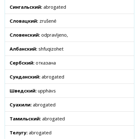
Сингальский:
abrogated
Словацкий:
zrušené
Словенский:
odpravljeno,
Албанский:
shfuqizohet
Сербский:
отказана
Сунданский:
abrogated
Шведский:
upphävs
Суахили:
abrogated
Тамильский:
abrogated
Телугу:
abrogated