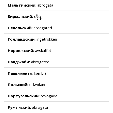
Мальтийский:
abrogata
Бирманский:
တို့ရဲ့
Непальский:
abrogated
Голландский:
ingetrokken
Норвежский:
avskaffet
Панджаби:
abrogated
Папьяменто:
kambiá
Польский:
odwołane
Португальский:
revogada
Румынский:
abrogată