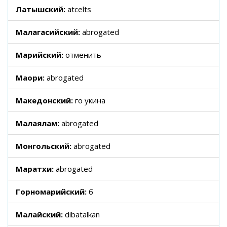
Латышский:
atcelts
Малагасийский:
abrogated
Марийский:
отменить
Маори:
abrogated
Македонский:
го укина
Малаялам:
abrogated
Монгольский:
abrogated
Маратхи:
abrogated
Горномарийский:
б
Малайский:
dibatalkan