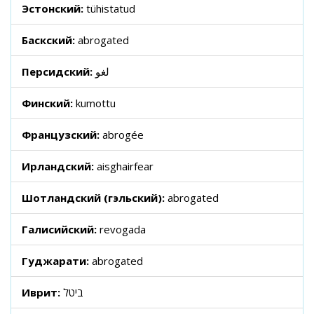
Эстонский:
tühistatud
Баскский:
abrogated
Персидский:
لغو
Финский:
kumottu
Французский:
abrogée
Ирландский:
aisghairfear
Шотландский (гэльский):
abrogated
Галисийский:
revogada
Гуджарати:
abrogated
Иврит:
ביטל