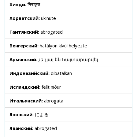
Хинди:
निराकृत
Хорватский:
ukinute
Гаитянский:
abrogated
Венгерский:
hatályon kívül helyezte
Армянский:
չեղյալ են հայտարարվել
Индонезийский:
dibatalkan
Исландский:
fellt niður
Итальянский:
abrogata
Японский:
による
Яванский:
abrogated