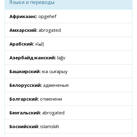
Языки и переводы
Африкаанс:
opgehef
Амхарский:
abrogated
Арабский:
إلغاء
Азербайджанский:
ləğv
Башкирский:
юҡҡа сығарыу
Белорусский:
адмененыя
Болгарский:
отменени
Бенгальский:
abrogated
Боснийский:
islamskih